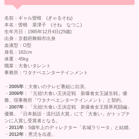
名前：ギャル曽根 (ぎゃるそね)
本名：曽根 菜津子 (そね なつこ)
生年月日：1985年12月4日(29歳)
出身：京都府舞鶴市出身
血液型：O型
身長：162cm
体重：45kg
職業：大食いタレント
事務所：ワタナベエンターテインメント
・
2005年
：大食いのテレビ番組に出演。
・
2006年
：「元祖!大食い王決定戦 新爆食女王誕生戦」優
勝。現事務所「ワタナベエンターテインメント」と契約。
・
2007年
：「元祖!大食い王決定戦 新爆食女王限界死闘編」
優勝。「日本新語・流行語大賞」にて「大食い」がトップテ
ンに入賞し受賞者となる。
・
2011年
：9歳年上のディレクター「名城ラリータ」と結婚。
・
2012年
：男児を出産。