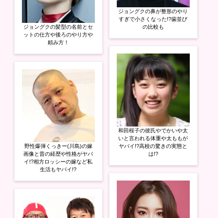
ジョングクの鼻が整形のやり
すぎで小さくなった!?歯並び
ジョングクの髪型の名前とセ
の比較も
ットの仕方や後ろのやり方や
頼み方！
和田桜子の彼氏やでかいや太
いと言われる体重や太ももが
野性爆弾くっきー(川島)の嫁
ヤバイ!?高校の驚きの実態と
画像と昔の経歴や性格がヤバ
は!?
イ!?相方ロッシーの嫁など私
生活もヤバイ!?