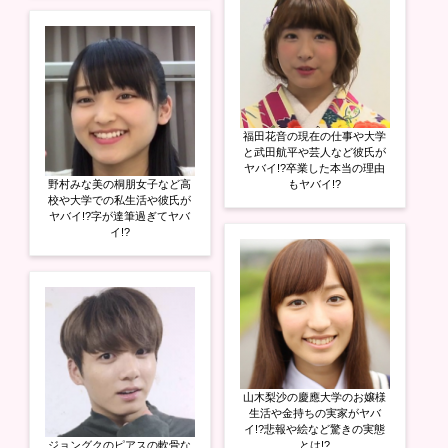
福田花音の現在の仕事や大学
と武田航平や芸人など彼氏が
ヤバイ!?卒業した本当の理由
野村みな美の桐朋女子など高
もヤバイ!?
校や大学での私生活や彼氏が
ヤバイ!?字が達筆過ぎてヤバ
イ!?
山木梨沙の慶應大学のお嬢様
生活や金持ちの実家がヤバ
イ!?悲報や絵など驚きの実態
ジョングクのピアスの軟骨な
とは!?