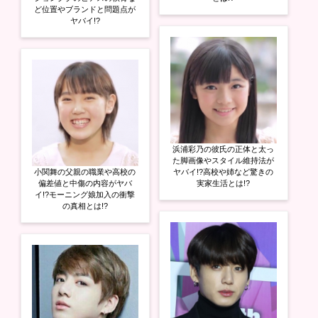
ど位置やブランドと問題点が
ヤバイ!?
浜浦彩乃の彼氏の正体と太っ
た脚画像やスタイル維持法が
小関舞の父親の職業や高校の
ヤバイ!?高校や姉など驚きの
偏差値と中傷の内容がヤバ
実家生活とは!?
イ!?モーニング娘加入の衝撃
の真相とは!?