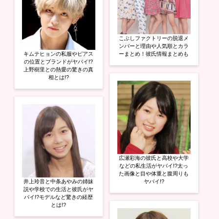
こぶしファクトリーの脱退メ
ンバーと理由や人気順とカラ
キムテヒョンの私服やピアス
ーまとめ！彼氏情報まとめも
の位置とブランドがヤバイ!?
上野樹里との熱愛の驚きの真
相とは!?
広瀬彩海の彼氏と高校や大学
などの私生活がヤバイ!?太っ
た画像と目や体重と腹周りも
井上玲音と中条あやみの姉妹
ヤバイ!?
説や学校での生活と彼氏がヤ
バイ!?モデルなど驚きの経歴
とは!?