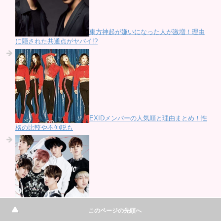
東方神起が嫌いになった人が激増！理由
に隠された共通点がヤバイ!?
EXIDメンバーの人気順と理由まとめ！性
格の比較や不仲説も
防弾少年団メンバーの人気順と理由まと
このページの先頭へ
め！性格の比較や不仲説も