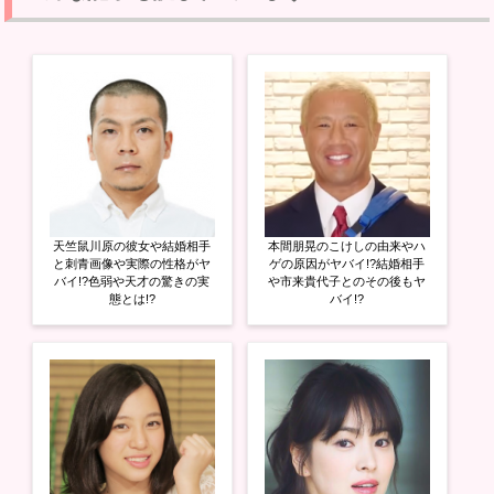
T
o
G
w
k
o
i
で
o
t
共
g
t
有
l
e
す
e
r
る
+
で
に
で
共
は
共
有
ク
有
(
リ
(
新
ッ
新
し
ク
し
い
し
い
ウ
て
ウ
ィ
く
ィ
ン
だ
ン
ド
さ
ド
ウ
い
ウ
天竺鼠川原の彼女や結婚相手
本間朋晃のこけしの由来やハ
で
(
で
開
新
開
と刺青画像や実際の性格がヤ
ゲの原因がヤバイ!?結婚相手
き
し
き
バイ!?色弱や天才の驚きの実
や市来貴代子とのその後もヤ
ま
い
ま
態とは!?
バイ!?
す
ウ
す
)
ィ
)
ン
ド
ウ
で
開
き
ま
す
)