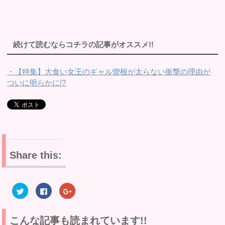
続けて読むならコチラの記事がオススメ!!
・【特集】大食い女王のギャル曽根が太らない衝撃の理由が
ついに明らかに!?
Share this:
ク
F
ク
リ
a
リ
ッ
c
ッ
ク
e
ク
し
b
し
て
o
て
こんな記事も読まれています!!