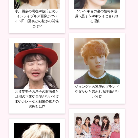
小川麗奈の現在や彼氏とのラ
ソンヘギョの裏の性格を暴
インライブキス画像がヤバ
露!?悪そうやキツイと言われ
イ!?田口夏実との驚きの関係
る理由！
とは!?
ジョングクの私服のブランド
元谷芙美子の息子の顔画像と
やダサいと言われる理由がヤ
旦那の正体や自宅がヤバイ!?
バイ!?
水やカレーなど副業の驚きの
実態とは!?