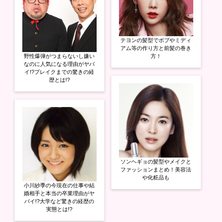
テヨンの髪型でボブやミディ
アム等の作り方と前髪の巻き
野性爆弾がつまらないし嫌い
方！
なのに人気になる理由がヤバ
イ!?ブレイクまでの驚きの経
歴とは!?
ソンヘギョの髪型やメイクと
ファッションまとめ！美容法
や化粧品も
小川紗季の今現在の仕事や結
婚相手と本当の卒業理由がヤ
バイ!?大学など驚きの経歴の
実態とは!?