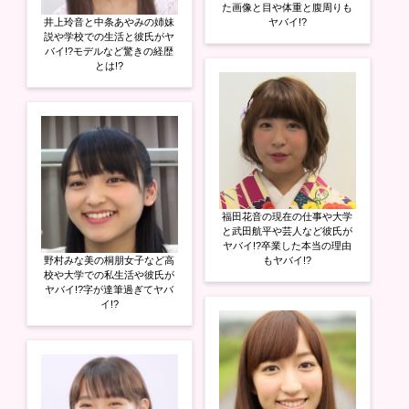
た画像と目や体重と腹周りも
井上玲音と中条あやみの姉妹
ヤバイ!?
説や学校での生活と彼氏がヤ
バイ!?モデルなど驚きの経歴
とは!?
福田花音の現在の仕事や大学
と武田航平や芸人など彼氏が
ヤバイ!?卒業した本当の理由
野村みな美の桐朋女子など高
もヤバイ!?
校や大学での私生活や彼氏が
ヤバイ!?字が達筆過ぎてヤバ
イ!?