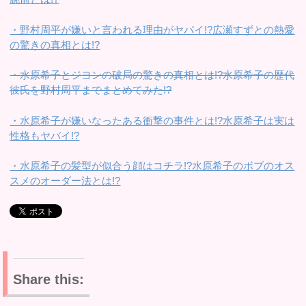
・野村周平が嫌いと言われる理由がヤバイ!?広瀬すずとの熱愛
の驚きの真相とは!?
・水原希子とジヨンの破局の驚きの真相とは!?水原希子の歴代
彼氏を野村周平までまとめてみた!?
・水原希子が嫌いなったある衝撃の事件とは!?水原希子は実は
性格もヤバイ!?
・水原希子の髪型が似合う顔はコチラ!?水原希子のボブのオス
スメのオーダー法とは!?
Share this: