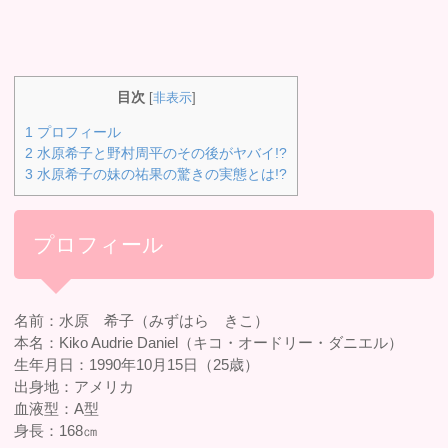
目次
[
非表示
]
1
プロフィール
2
水原希子と野村周平のその後がヤバイ!?
3
水原希子の妹の祐果の驚きの実態とは!?
プロフィール
名前：水原 希子（みずはら きこ）
本名：Kiko Audrie Daniel（キコ・オードリー・ダニエル）
生年月日：1990年10月15日（25歳）
出身地：アメリカ
血液型：A型
身長：168㎝