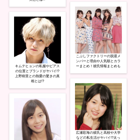
こぶしファクトリーの脱退メ
ンバーと理由や人気順とカラ
キムテヒョンの私服やピアス
ーまとめ！彼氏情報まとめも
の位置とブランドがヤバイ!?
上野樹里との熱愛の驚きの真
相とは!?
広瀬彩海の彼氏と高校や大学
などの私生活がヤバイ!?太っ