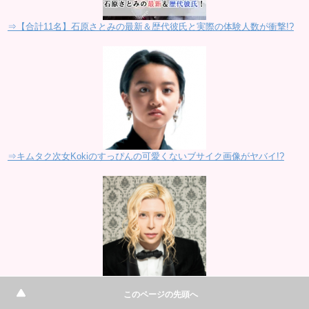
⇒【合計11名】石原さとみの最新＆歴代彼氏と実際の体験人数が衝撃!?
⇒キムタク次女Kokiのすっぴんの可愛くないブサイク画像がヤバイ!?
⇒ローランド(ホスト)の本名や整形前の元の顔と父親の職業がヤバイ!?
このページの先頭へ