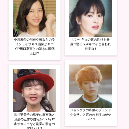
開
き
ま
す
)
小川麗奈の現在や彼氏とのラ
ソンヘギョの裏の性格を暴
インライブキス画像がヤバ
露!?悪そうやキツイと言われ
イ!?田口夏実との驚きの関係
る理由！
とは!?
ジョングクの私服のブランド
元谷芙美子の息子の顔画像と
やダサいと言われる理由がヤ
旦那の正体や自宅がヤバイ!?
バイ!?
水やカレーなど副業の驚きの
実態とは!?