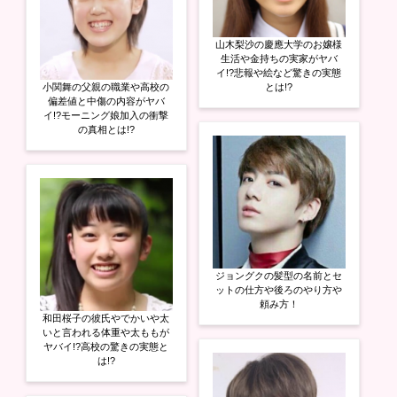
山木梨沙の慶應大学のお嬢様
生活や金持ちの実家がヤバ
イ!?悲報や絵など驚きの実態
小関舞の父親の職業や高校の
とは!?
偏差値と中傷の内容がヤバ
イ!?モーニング娘加入の衝撃
の真相とは!?
ジョングクの髪型の名前とセ
ットの仕方や後ろのやり方や
頼み方！
和田桜子の彼氏やでかいや太
いと言われる体重や太ももが
ヤバイ!?高校の驚きの実態と
は!?