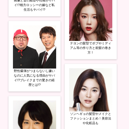
画像と昔の経歴や性格がヤバ
イ!?相方ロッシーの嫁など私
生活もヤバイ!?
テヨンの髪型でボブやミディ
アム等の作り方と前髪の巻き
方！
野性爆弾がつまらないし嫌い
なのに人気になる理由がヤバ
イ!?ブレイクまでの驚きの経
歴とは!?
ソンヘギョの髪型やメイクと
ファッションまとめ！美容法
や化粧品も