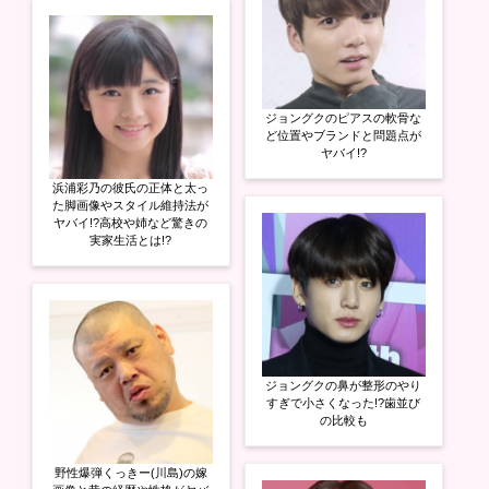
ジョングクのピアスの軟骨な
ど位置やブランドと問題点が
ヤバイ!?
浜浦彩乃の彼氏の正体と太っ
た脚画像やスタイル維持法が
ヤバイ!?高校や姉など驚きの
実家生活とは!?
ジョングクの鼻が整形のやり
すぎで小さくなった!?歯並び
の比較も
野性爆弾くっきー(川島)の嫁