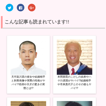
ク
F
ク
リ
a
リ
ッ
c
ッ
ク
e
ク
し
b
し
て
o
て
こんな記事も読まれています!!
T
o
G
w
k
o
i
で
o
t
共
g
t
有
l
e
す
e
r
る
+
で
に
で
共
は
共
有
ク
有
(
リ
(
新
ッ
新
し
ク
し
い
し
い
ウ
て
ウ
ィ
く
ィ
ン
だ
ン
ド
さ
ド
ウ
い
ウ
天竺鼠川原の彼女や結婚相手
本間朋晃のこけしの由来やハ
で
(
で
開
新
開
と刺青画像や実際の性格がヤ
ゲの原因がヤバイ!?結婚相手
き
し
き
バイ!?色弱や天才の驚きの実
や市来貴代子とのその後もヤ
ま
い
ま
態とは!?
バイ!?
す
ウ
す
)
ィ
)
ン
ド
ウ
で