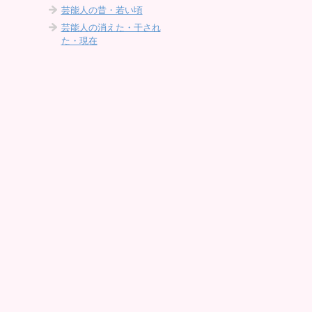
芸能人の昔・若い頃
芸能人の消えた・干され
た・現在