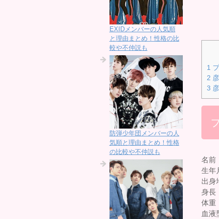
EXIDメンバーの人気順
と理由まとめ！性格の比
較や不仲説も
1
プ
2
彦
3
彦
防弾少年団メンバーの人
気順と理由まとめ！性格
の比較や不仲説も
名前
生年月
出身
身長
体重：
血液