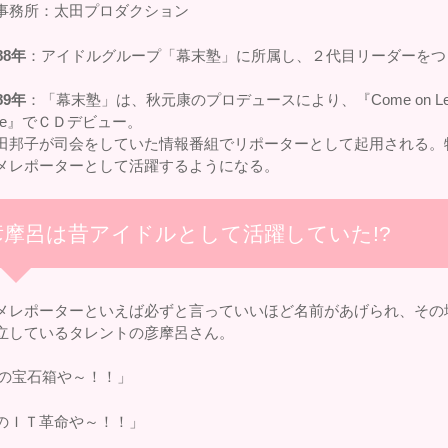
事務所：太田プロダクション
88年
：アイドルグループ「幕末塾」に所属し、２代目リーダーをつ
89年
：「幕末塾」は、秋元康のプロデュースにより、『Come on Let
nce』でＣＤデビュー。
田邦子が司会をしていた情報番組でリポーターとして起用される。
メレポーターとして活躍するようになる。
彦摩呂は昔アイドルとして活躍していた!?
メレポーターといえば必ずと言っていいほど名前があげられ、その
立しているタレントの彦摩呂さん。
○の宝石箱や～！！」
のＩＴ革命や～！！」