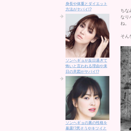
身長や体重とダイエット
方法がヤバイ!?
ちな
なり
ね。
そん
ソンヘギョが反日過ぎて
怖いと言われる理由や来
日の意図がヤバイ!?
ソンヘギョの裏の性格を
暴露!?悪そうやキツイと