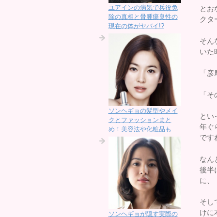
ユアインの病気で兵役免
とお
除の真相と骨腫瘍良性の
クタ
現在の体がヤバイ!?
そん
いた
「彦
「そ
ソンヘギョの髪型やメイ
とい
クとファッションまと
年ぐ
め！美容法や化粧品も
です
なん
後半
に、
そし
けに
ソンヘギョが隠す実際の