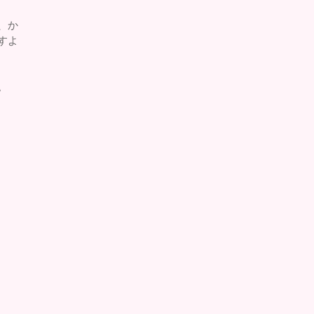
、か
すよ
。