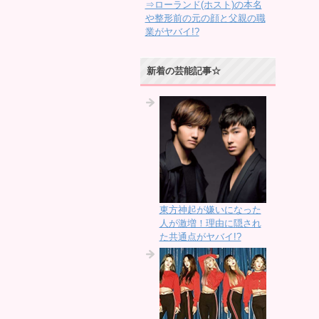
⇒ローランド(ホスト)の本名
や整形前の元の顔と父親の職
業がヤバイ!?
新着の芸能記事☆
東方神起が嫌いになった
人が激増！理由に隠され
た共通点がヤバイ!?