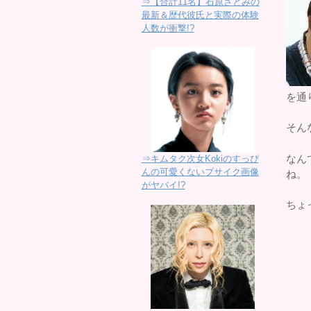
⇒【合計11名】石原さとみの
最新＆歴代彼氏と実際の体験
人数が衝撃!?
を通
そん
なん
⇒キムタク次女Kokiのすっぴ
んの可愛くないブサイク画像
ね。
がヤバイ!?
ちょ