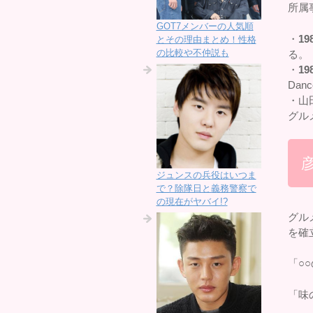
所属
GOT7メンバーの人気順
・
19
とその理由まとめ！性格
の比較や不仲説も
る。
・
19
Da
・山
グル
ジュンスの兵役はいつま
で？除隊日と義務警察で
の現在がヤバイ!?
グル
を確
「○
「味