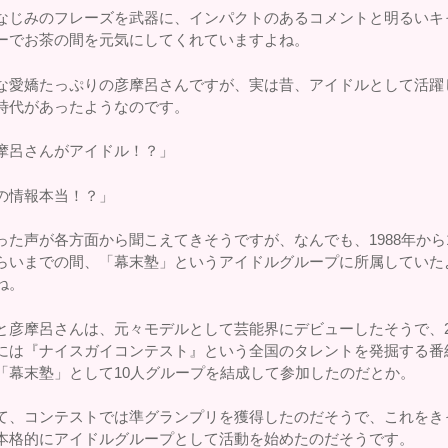
なじみのフレーズを武器に、インパクトのあるコメントと明るいキ
ーでお茶の間を元気にしてくれていますよね。
な愛嬌たっぷりの彦摩呂さんですが、実は昔、アイドルとして活躍
時代があったようなのです。
摩呂さんがアイドル！？」
の情報本当！？」
った声が各方面から聞こえてきそうですが、なんでも、1988年から1
らいまでの間、「幕末塾」というアイドルグループに所属していた
ね。
と彦摩呂さんは、元々モデルとして芸能界にデビューしたそうで、2
には『ナイスガイコンテスト』という全国のタレントを発掘する番
「幕末塾」として10人グループを結成して参加したのだとか。
て、コンテストでは準グランプリを獲得したのだそうで、これをき
本格的にアイドルグループとして活動を始めたのだそうです。