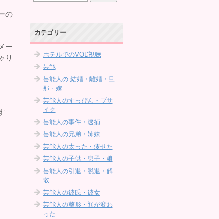
ーの
カテゴリー
メー
ホテルでのVOD視聴
ゃり
芸能
芸能人の 結婚・離婚・旦
那・嫁
芸能人のすっぴん・ブサ
イク
す
芸能人の事件・逮捕
芸能人の兄弟・姉妹
芸能人の太った・痩せた
芸能人の子供・息子・娘
芸能人の引退・脱退・解
散
芸能人の彼氏・彼女
芸能人の整形・顔が変わ
った