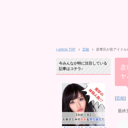
i-article TOP
芸能
彦摩呂が昔アイドル
今みんなが特に注目している
彦
記事はコチラ♪
ヤ
[
芸能
]
最終更