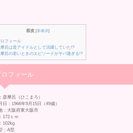
目次
[
非表示
]
ロフィール
摩呂は昔アイドルとして活躍していた!?
摩呂の若いときのエピソードがヤバ過ぎる!?
プロフィール
：彦摩呂（ひこまろ）
日：1966年9月15日（49歳）
地：大阪府東大阪市
：172ｃｍ
102kg
型：A型