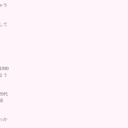
ャラ
して
990
よう
0代
組
っか