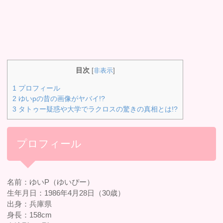
目次
[
非表示
]
1
プロフィール
2
ゆいpの昔の画像がヤバイ!?
3
タトゥー疑惑や大学でラクロスの驚きの真相とは!?
プロフィール
名前：ゆいP（ゆいぴー）
生年月日：1986年4月28日（30歳）
出身：兵庫県
身長：158cm