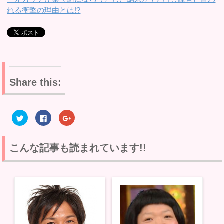
れる衝撃の理由とは!?
Share this:
ク
F
ク
リ
a
リ
ッ
c
ッ
ク
e
ク
し
b
し
て
o
て
こんな記事も読まれています!!
T
o
G
w
k
o
i
で
o
t
共
g
t
有
l
e
す
e
r
る
+
で
に
で
共
は
共
有
ク
有
(
リ
(
新
ッ
新