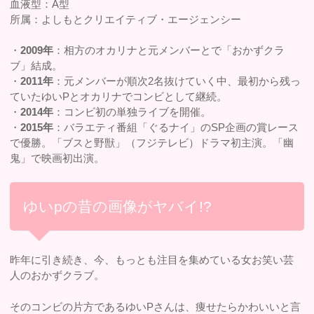
血液型：A型
所属：よしもとクリエイティブ・エージェンシー
・
2009年
：相方のオカリナと元メンバーとで「おかずクラ
ブ」結成。
・
2011年
：元メンバーが順次2名抜けていく中、最初から残っ
ていたゆいPとオカリナでコンビとして継続。
・
2014年
：コンビ初の単独ライブを開催。
・
2015年
：バラエティ番組「ぐるナイ」のSP企画の賞レース
で優勝。「ブスと野獣」（フジテレビ）ドラマ初主演。「幽
鬼」で映画初出演。
ゆいpの昔の画像がヤバイ!?
昨年に引き続き、今、もっとも注目を集めている女お笑い芸
人のおかずクラブ。
そのコンビの片方であるゆいPさんは、痩せたらかわいいと言