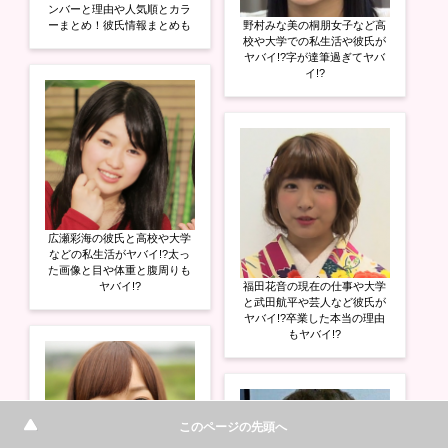
ンバーと理由や人気順とカラ
ーまとめ！彼氏情報まとめも
野村みな美の桐朋女子など高
校や大学での私生活や彼氏が
ヤバイ!?字が達筆過ぎてヤバ
イ!?
広瀬彩海の彼氏と高校や大学
などの私生活がヤバイ!?太っ
た画像と目や体重と腹周りも
ヤバイ!?
福田花音の現在の仕事や大学
と武田航平や芸人など彼氏が
ヤバイ!?卒業した本当の理由
もヤバイ!?
このページの先頭へ