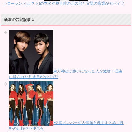
⇒ローランド(ホスト)の本名や整形前の元の顔と父親の職業がヤバイ!?
新着の芸能記事☆
東方神起が嫌いになった人が激増！理由
に隠された共通点がヤバイ!?
EXIDメンバーの人気順と理由まとめ！性
格の比較や不仲説も