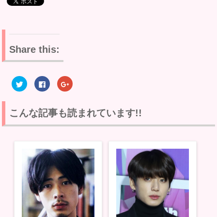
Share this:
ク
F
ク
リ
a
リ
ッ
c
ッ
ク
e
ク
し
b
し
て
o
て
こんな記事も読まれています!!
T
o
G
w
k
o
i
で
o
t
共
g
t
有
l
e
す
e
r
る
+
で
に
で
共
は
共
有
ク
有
(
リ
(
新
ッ
新
し
ク
し
い
し
い
ウ
て
ウ
ィ
く
ィ
ン
だ
ン
ド
さ
ド