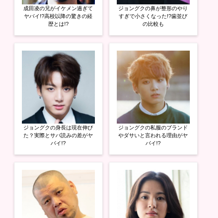
ウ
い
ウ
成田凌の兄がイケメン過ぎて
ジョングクの鼻が整形のやり
で
(
で
開
新
開
ヤバイ!?高校以降の驚きの経
すぎで小さくなった!?歯並び
き
し
き
歴とは!?
の比較も
ま
い
ま
す
ウ
す
)
ィ
)
ン
ド
ウ
で
開
き
ま
す
)
ジョングクの身長は現在伸び
ジョングクの私服のブランド
た？実際とサバ読みの差がヤ
やダサいと言われる理由がヤ
バイ!?
バイ!?