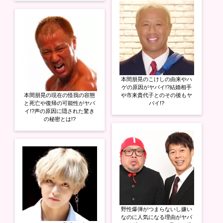
本間朋晃のこけしの由来やハ
ゲの原因がヤバイ!?結婚相手
本間朋晃の現在の怪我の容態
や市来貴代子とのその後もヤ
と死亡や復帰の可能性がヤバ
バイ!?
イ!?声の原因に隠された驚き
の秘密とは!?
野性爆弾がつまらないし嫌い
なのに人気になる理由がヤバ