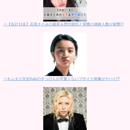
⇒【合計11名】石原さとみの最新＆歴代彼氏と実際の体験人数が衝撃!?
⇒キムタク次女Kokiのすっぴんの可愛くないブサイク画像がヤバイ!?