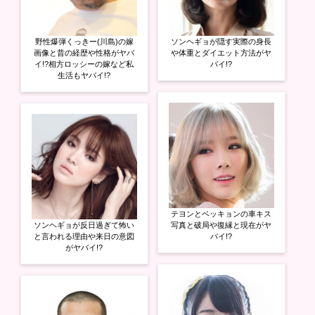
野性爆弾くっきー(川島)の嫁
ソンヘギョが隠す実際の身長
画像と昔の経歴や性格がヤバ
や体重とダイエット方法がヤ
イ!?相方ロッシーの嫁など私
バイ!?
生活もヤバイ!?
テヨンとベッキョンの車キス
ソンヘギョが反日過ぎて怖い
写真と破局や復縁と現在がヤ
と言われる理由や来日の意図
バイ!?
がヤバイ!?