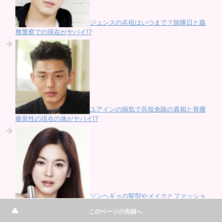
ジュンスの兵役はいつまで？除隊日と義
務警察での現在がヤバイ!?
ユアインの病気で兵役免除の真相と骨腫
瘍良性の現在の体がヤバイ!?
ソンヘギョの髪型やメイクとファッショ
ンまとめ！美容法や化粧品も
このページの先頭へ