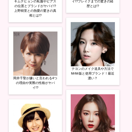
キムテヒョンの私服やピアス
イ!?ブレイクまでの驚きの経
の位置とブランドがヤバイ!?
歴とは!?
上野樹里との熱愛の驚きの真
相とは!?
テヨンのメイク道具や方法で
MrMr版と使用ブランド！最近
岡井千聖が嫌いと言われる4つ
濃い？
の理由や実際の性格がヤバ
イ!?