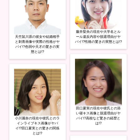
藤井梨央の現在や大学名とル
天竺鼠川原の彼女や結婚相手
ール違反内容や脱退理由がヤ
と刺青画像や実際の性格がヤ
バイ!?性格の驚きの実態とは!?
バイ!?色弱や天才の驚きの実
態とは!?
田口夏実の現在や彼氏との添
い寝キス画像と脱退理由がヤ
小川麗奈の現在や彼氏とのラ
バイ!?高校など驚きの経歴と
インライブキス画像がヤバ
は!?
イ!?田口夏実との驚きの関係
とは!?