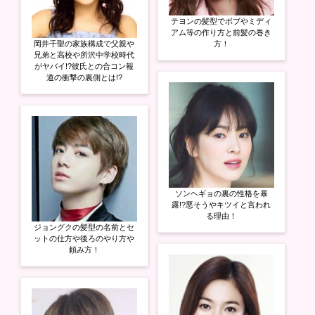
テヨンの髪型でボブやミディ
アム等の作り方と前髪の巻き
岡井千聖の家族構成で父親や
方！
兄弟と高校や所沢中学校時代
がヤバイ!?彼氏との合コン報
道の衝撃の裏側とは!?
ソンヘギョの裏の性格を暴
露!?悪そうやキツイと言われ
る理由！
ジョングクの髪型の名前とセ
ットの仕方や後ろのやり方や
頼み方！