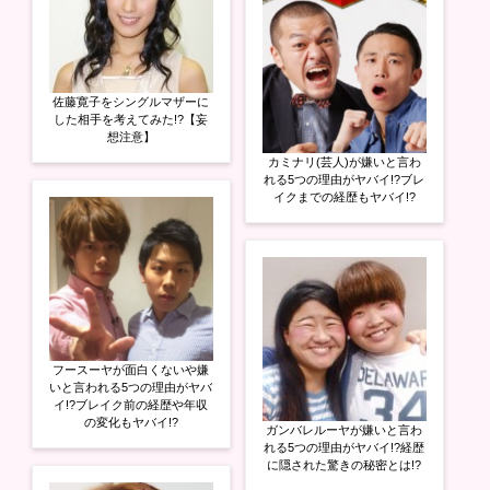
佐藤寛子をシングルマザーに
した相手を考えてみた!?【妄
想注意】
カミナリ(芸人)が嫌いと言わ
れる5つの理由がヤバイ!?ブレ
イクまでの経歴もヤバイ!?
フースーヤが面白くないや嫌
いと言われる5つの理由がヤバ
イ!?ブレイク前の経歴や年収
の変化もヤバイ!?
ガンバレルーヤが嫌いと言わ
れる5つの理由がヤバイ!?経歴
に隠された驚きの秘密とは!?