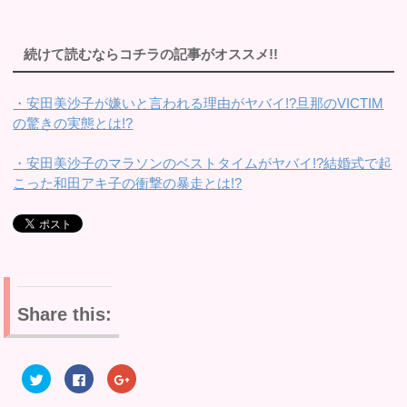
続けて読むならコチラの記事がオススメ!!
・安田美沙子が嫌いと言われる理由がヤバイ!?旦那のVICTIM
の驚きの実態とは!?
・安田美沙子のマラソンのベストタイムがヤバイ!?結婚式で起
こった和田アキ子の衝撃の暴走とは!?
Share this:
ク
F
ク
リ
a
リ
ッ
c
ッ