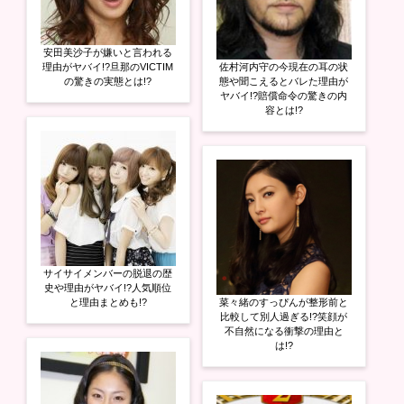
安田美沙子が嫌いと言われる
理由がヤバイ!?旦那のVICTIM
佐村河内守の今現在の耳の状
の驚きの実態とは!?
態や聞こえるとバレた理由が
ヤバイ!?賠償命令の驚きの内
容とは!?
サイサイメンバーの脱退の歴
史や理由がヤバイ!?人気順位
と理由まとめも!?
菜々緒のすっぴんが整形前と
比較して別人過ぎる!?笑顔が
不自然になる衝撃の理由と
は!?