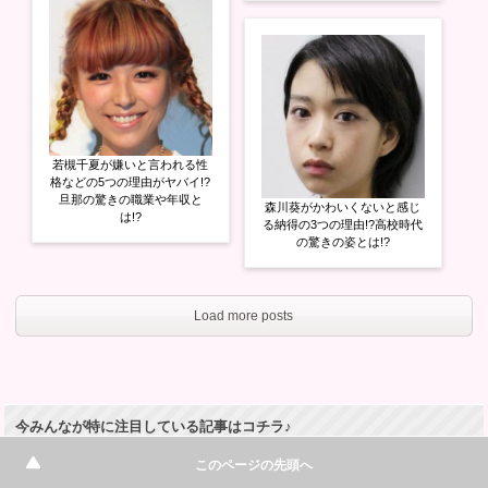
若槻千夏が嫌いと言われる性
格などの5つの理由がヤバイ!?
旦那の驚きの職業や年収と
森川葵がかわいくないと感じ
は!?
る納得の3つの理由!?高校時代
の驚きの姿とは!?
Load more posts
今みんなが特に注目している記事はコチラ♪
このページの先頭へ