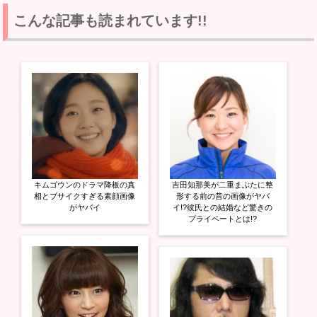
ク
e
ク
し
b
し
て
o
て
こんな記事も読まれています!!
T
o
G
w
k
o
i
で
o
t
共
g
t
有
l
e
す
e
r
る
+
で
に
で
共
は
共
有
ク
有
(
リ
(
新
ッ
新
し
ク
し
い
し
い
ウ
て
ウ
ィ
く
ィ
ン
だ
ン
ド
さ
ド
ウ
い
ウ
キムゴウンのドラマ降板の真
吉田知那美が二重まぶたに整
で
(
で
開
新
開
相とブサイクすぎる素顔画像
形する前の昔の画像がヤバ
き
し
き
がヤバイ
イ!?彼氏との結婚など驚きの
ま
い
ま
プライベートとは!?
す
ウ
す
)
ィ
)
ン
ド
ウ
で
開
き
ま
す
)