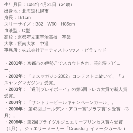
生年月日：1982年4月21日（34歳）
出身地：北海道札幌市
身長：161cm
スリーサイズ：B82 W60 H85cm
血液型：O型
高校：京都府立東宇治高校 卒業
大学：摂南大学 中退
事務所：株式会社アーティストハウス・ピラミッド
・
2001年
：京都市の伊勢丹でスカウトされ、芸能界デビュ
ー。
・
2002年
：「ミスマガジン2002」コンテストに於いて、「ミ
スヤングマガジン」受賞。
・
2003年
：『週刊プレイボーイ』の第6回トレカ大賞で新人賞
受賞。
・
2004年
：「サントリービールキャンペーンガール」。
・
2006年
： 第43回ゴールデン・アロー賞“グラフ賞”を受賞 （3
月）。
・
2008年
：第2回ブライダルジュエリープリンセス賞を受賞
（1月）。ジュエリーメーカー「Crossfor」イメージガール（