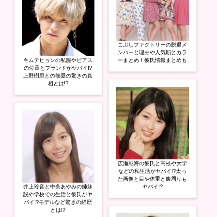
こぶしファクトリーの脱退メ
ンバーと理由や人気順とカラ
キムテヒョンの私服やピアス
ーまとめ！彼氏情報まとめも
の位置とブランドがヤバイ!?
上野樹里との熱愛の驚きの真
相とは!?
広瀬彩海の彼氏と高校や大学
などの私生活がヤバイ!?太っ
た画像と目や体重と腹周りも
井上玲音と中条あやみの姉妹
ヤバイ!?
説や学校での生活と彼氏がヤ
バイ!?モデルなど驚きの経歴
とは!?