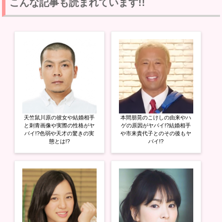
て
o
て
こんな記事も読まれています!!
T
o
G
w
k
o
i
で
o
t
共
g
t
有
l
e
す
e
r
る
+
で
に
で
共
は
共
有
ク
有
(
リ
(
新
ッ
新
し
ク
し
い
し
い
ウ
て
ウ
ィ
く
ィ
ン
だ
ン
ド
さ
ド
ウ
い
ウ
天竺鼠川原の彼女や結婚相手
本間朋晃のこけしの由来やハ
で
(
で
開
新
開
と刺青画像や実際の性格がヤ
ゲの原因がヤバイ!?結婚相手
き
し
き
バイ!?色弱や天才の驚きの実
や市来貴代子とのその後もヤ
ま
い
ま
態とは!?
バイ!?
す
ウ
す
)
ィ
)
ン
ド
ウ
で
開
き
ま
す
)