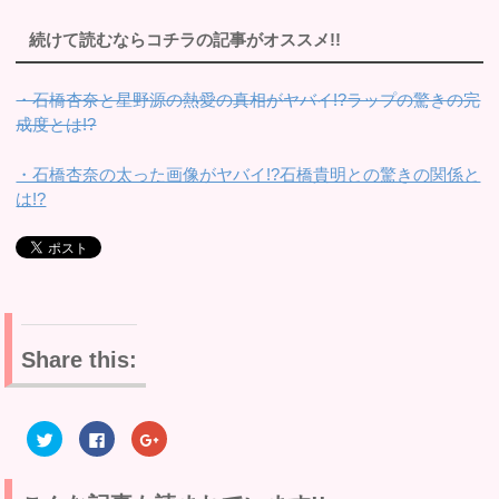
続けて読むならコチラの記事がオススメ!!
・石橋杏奈と星野源の熱愛の真相がヤバイ!?ラップの驚きの完
成度とは!?
・石橋杏奈の太った画像がヤバイ!?石橋貴明との驚きの関係と
は!?
Share this:
ク
F
ク
リ
a
リ
ッ
c
ッ
ク
e
ク
し
b
し