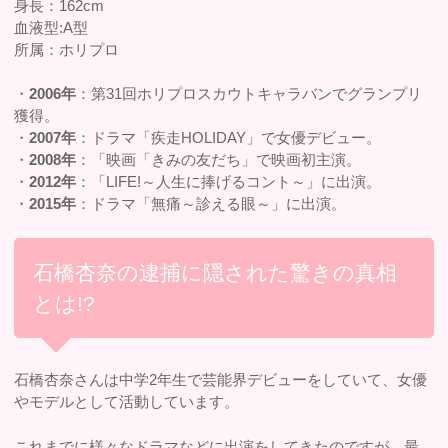
身長：162cm
血液型:A型
所属：ホリプロ
・
2006年
：第31回ホリプロスカウトキャラバンでグランプリ
獲得。
・
2007年
：ドラマ「疾走HOLIDAY」で女優デビュー。
・
2008年
：「映画「きみの友だち」で映画初主演。
・
2012年
：「LIFE!～人生に捧げるコント～」に出演。
・
2015年
：ドラマ「無痛～診える眼～」に出演。
石橋杏奈の逮捕に隠された驚きの真相
とは!?
石橋杏奈さんは中学2年生で芸能界デビューをしていて、女優
やモデルとして活動しています。
これまでに様々なドラマなどに出演をしてきたのですが、最