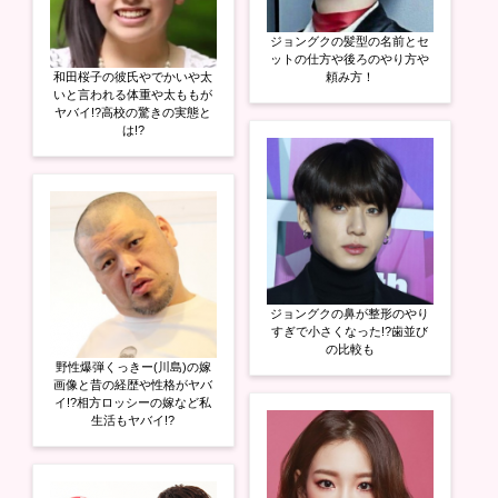
ジョングクの髪型の名前とセ
ットの仕方や後ろのやり方や
和田桜子の彼氏やでかいや太
頼み方！
いと言われる体重や太ももが
ヤバイ!?高校の驚きの実態と
は!?
ジョングクの鼻が整形のやり
すぎで小さくなった!?歯並び
の比較も
野性爆弾くっきー(川島)の嫁
画像と昔の経歴や性格がヤバ
イ!?相方ロッシーの嫁など私
生活もヤバイ!?