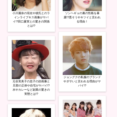
小川麗奈の現在や彼氏とのラ
ソンヘギョの裏の性格を暴
インライブキス画像がヤバ
露!?悪そうやキツイと言われ
イ!?田口夏実との驚きの関係
る理由！
とは!?
ジョングクの私服のブランド
元谷芙美子の息子の顔画像と
やダサいと言われる理由がヤ
旦那の正体や自宅がヤバイ!?
バイ!?
水やカレーなど副業の驚きの
実態とは!?