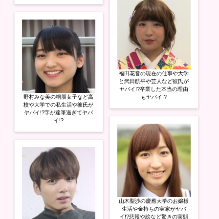
福田花音の現在の仕事や大学
と武田航平や芸人など彼氏が
ヤバイ!?卒業した本当の理由
野村みな美の桐朋女子など高
もヤバイ!?
校や大学での私生活や彼氏が
ヤバイ!?字が達筆過ぎてヤバ
イ!?
山木梨沙の慶應大学のお嬢様
生活や金持ちの実家がヤバ
イ!?悲報や絵など驚きの実態