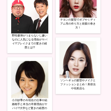
テヨンの髪型でボブやミディ
アム等の作り方と前髪の巻き
方！
野性爆弾がつまらないし嫌い
なのに人気になる理由がヤバ
イ!?ブレイクまでの驚きの経
歴とは!?
ソンヘギョの髪型やメイクと
ファッションまとめ！美容法
や化粧品も
小川紗季の今現在の仕事や結
婚相手と本当の卒業理由がヤ
バイ!?大学など驚きの経歴の