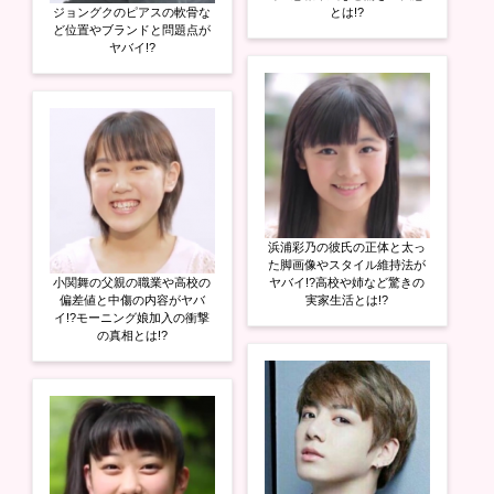
ジョングクのピアスの軟骨な
とは!?
ど位置やブランドと問題点が
ヤバイ!?
浜浦彩乃の彼氏の正体と太っ
た脚画像やスタイル維持法が
小関舞の父親の職業や高校の
ヤバイ!?高校や姉など驚きの
偏差値と中傷の内容がヤバ
実家生活とは!?
イ!?モーニング娘加入の衝撃
の真相とは!?