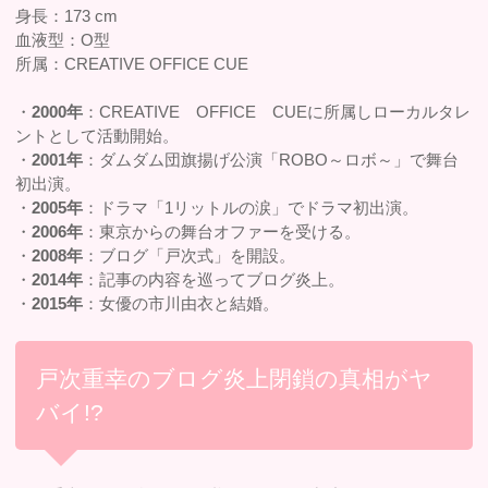
身長：173 cm
血液型：O型
所属：CREATIVE OFFICE CUE
・
2000年
：CREATIVE OFFICE CUEに所属しローカルタレ
ントとして活動開始。
・
2001年
：ダムダム団旗揚げ公演「ROBO～ロボ～」で舞台
初出演。
・
2005年
：ドラマ「1リットルの涙」でドラマ初出演。
・
2006年
：東京からの舞台オファーを受ける。
・
2008年
：ブログ「戸次式」を開設。
・
2014年
：記事の内容を巡ってブログ炎上。
・
2015年
：女優の市川由衣と結婚。
戸次重幸のブログ炎上閉鎖の真相がヤ
バイ!?