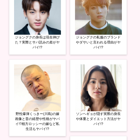
き
ま
す
)
ジョングクの身長は現在伸び
ジョングクの私服のブランド
た？実際とサバ読みの差がヤ
やダサいと言われる理由がヤ
バイ!?
バイ!?
野性爆弾くっきー(川島)の嫁
ソンヘギョが隠す実際の身長
画像と昔の経歴や性格がヤバ
や体重とダイエット方法がヤ
イ!?相方ロッシーの嫁など私
バイ!?
生活もヤバイ!?