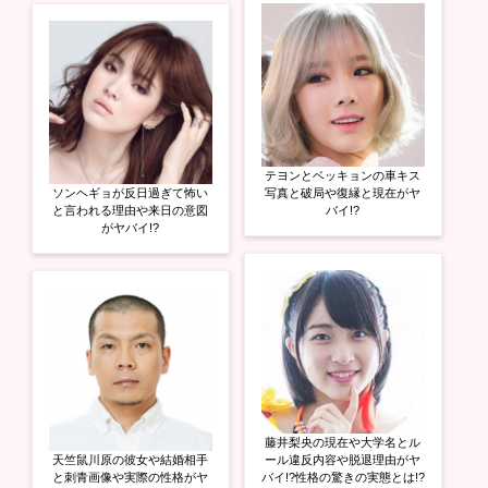
テヨンとベッキョンの車キス
ソンヘギョが反日過ぎて怖い
写真と破局や復縁と現在がヤ
と言われる理由や来日の意図
バイ!?
がヤバイ!?
藤井梨央の現在や大学名とル
天竺鼠川原の彼女や結婚相手
ール違反内容や脱退理由がヤ
と刺青画像や実際の性格がヤ
バイ!?性格の驚きの実態とは!?