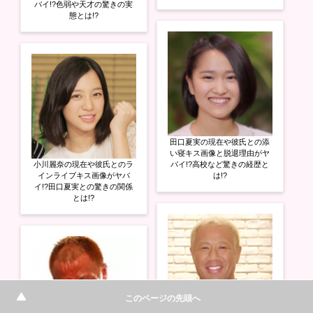
バイ!?色弱や天才の驚きの実
態とは!?
田口夏実の現在や彼氏との添
い寝キス画像と脱退理由がヤ
小川麗奈の現在や彼氏とのラ
バイ!?高校など驚きの経歴と
インライブキス画像がヤバ
は!?
イ!?田口夏実との驚きの関係
とは!?
このページの先頭へ