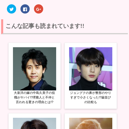
ク
F
ク
リ
a
リ
ッ
c
ッ
ク
e
ク
し
b
し
て
o
て
こんな記事も読まれています!!
T
o
G
w
k
o
i
で
o
t
共
g
t
有
l
e
す
e
r
る
+
で
に
で
共
は
共
有
ク
有
(
リ
(
新
ッ
新
し
ク
し
い
し
い
ウ
て
ウ
ィ
く
ィ
ン
だ
ン
ド
さ
ド
ウ
い
ウ
大泉洋の嫁の中島久美子の役
ジョングクの鼻が整形のやり
で
(
で
開
新
開
職がヤバイ!?堺雅人と不仲と
すぎで小さくなった!?歯並び
き
し
き
言われる驚きの理由とは!?
の比較も
ま
い
ま
す
ウ
す
)
ィ
)
ン
ド
ウ
で
開