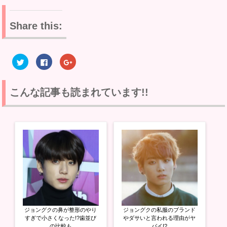
Share this:
ク
F
ク
リ
a
リ
ッ
c
ッ
ク
e
ク
し
b
し
て
o
て
こんな記事も読まれています!!
T
o
G
w
k
o
i
で
o
t
共
g
t
有
l
e
す
e
r
る
+
で
に
で
共
は
共
有
ク
有
(
リ
(
新
ッ
新
し
ク
し
い
し
い
ウ
て
ウ
ィ
く
ィ
ン
だ
ン
ド
さ
ド
ウ
い
ウ
ジョングクの鼻が整形のやり
ジョングクの私服のブランド
で
(
で
開
新
開
すぎで小さくなった!?歯並び
やダサいと言われる理由がヤ
き
し
き
の比較も
バイ!?