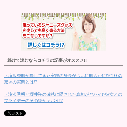
続けて読むならコチラの記事がオススメ!!
・滝沢秀明が隠してきた実際の身長がついに明らかに!?性格の
驚きの実態とは!?
・滝沢秀明と櫻井翔の確執に隠された真相がヤバイ!?彼女との
フライデーのその後がヤバイ!?