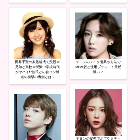
岡井千聖の家族構成で父親や
テヨンのメイク道具や方法で
兄弟と高校や所沢中学校時代
MrMr版と使用ブランド！最近
がヤバイ!?彼氏との合コン報
濃い？
道の衝撃の裏側とは!?
テヨンの髪型でボブやミディ