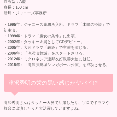
血液型：A型
身長：169 cm
所属：ジャニーズ事務所
・
1995年
：ジャニーズ事務所入所。ドラマ「木曜の怪談」で
初主演。
・
1999年
：ドラマ「魔女の条件」に出演。
・
2002年
：タッキー＆翼としてCDデビュー。
・
2005年
：大河ドラマ「義経」で主演を演じる。
・
2006年
：「滝沢演舞城」をスタートさせる。
・
2012年
：ミクロネシア連邦友好親善大使に就任。
・
2015年
：「滝沢演舞城シンガポール公演」を成功させる。
滝沢秀明の歯の黒い感じがヤバイ!?
滝沢秀明さんはタッキー＆翼で活躍したり、ソロでドラマや
舞台に出演したりと大活躍していますよね。