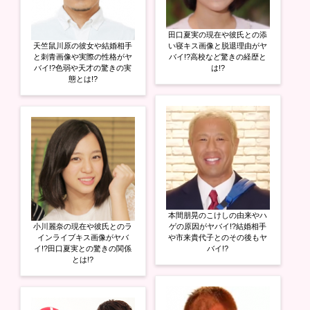
田口夏実の現在や彼氏との添
天竺鼠川原の彼女や結婚相手
い寝キス画像と脱退理由がヤ
と刺青画像や実際の性格がヤ
バイ!?高校など驚きの経歴と
バイ!?色弱や天才の驚きの実
は!?
態とは!?
本間朋晃のこけしの由来やハ
小川麗奈の現在や彼氏とのラ
ゲの原因がヤバイ!?結婚相手
インライブキス画像がヤバ
や市来貴代子とのその後もヤ
イ!?田口夏実との驚きの関係
バイ!?
とは!?