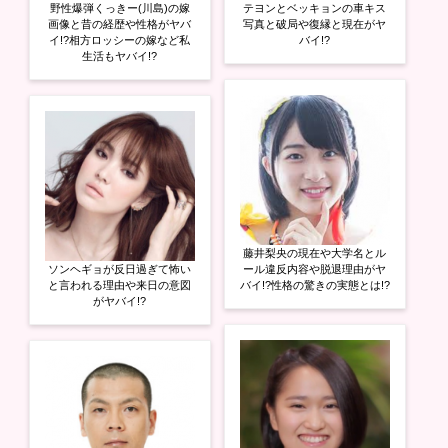
野性爆弾くっきー(川島)の嫁
テヨンとベッキョンの車キス
画像と昔の経歴や性格がヤバ
写真と破局や復縁と現在がヤ
イ!?相方ロッシーの嫁など私
バイ!?
生活もヤバイ!?
藤井梨央の現在や大学名とル
ソンヘギョが反日過ぎて怖い
ール違反内容や脱退理由がヤ
と言われる理由や来日の意図
バイ!?性格の驚きの実態とは!?
がヤバイ!?