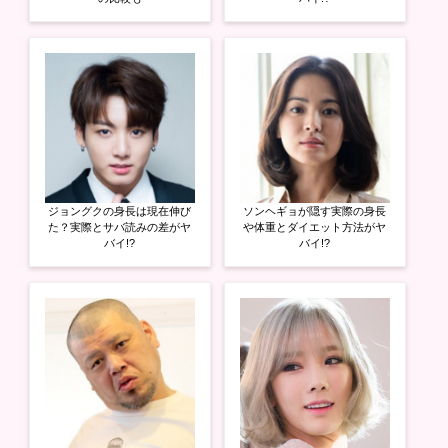
ま
い
ま
す
ウ
す
)
ィ
)
ン
ド
ウ
で
開
き
ま
す
)
ジョングクの身長は現在伸び
ソンヘギョが隠す実際の身長
た？実際とサバ読みの差がヤ
や体重とダイエット方法がヤ
バイ!?
バイ!?