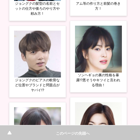
ジョングクの髪型の名前とセ
アム等の作り方と前髪の巻き
ットの仕方や後ろのやり方や
方！
頼み方！
ソンヘギョの裏の性格を暴
ジョングクのピアスの軟骨な
露!?悪そうやキツイと言われ
ど位置やブランドと問題点が
る理由！
ヤバイ!?
このページの先頭へ