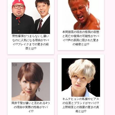
本間朋晃の現在の怪我の容態
野性爆弾がつまらないし嫌い
と死亡や復帰の可能性がヤバ
なのに人気になる理由がヤバ
イ!?声の原因に隠された驚き
イ!?ブレイクまでの驚きの経
の秘密とは!?
歴とは!?
キムテヒョンの私服やピアス
岡井千聖が嫌いと言われる4つ
の位置とブランドがヤバイ!?
の理由や実際の性格がヤバ
上野樹里との熱愛の驚きの真
イ!?
相とは!?