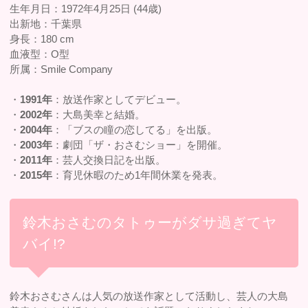
生年月日：1972年4月25日 (44歳)
出新地：千葉県
身長：180 cm
血液型：O型
所属：Smile Company
・
1991年
：放送作家としてデビュー。
・
2002年
：大島美幸と結婚。
・
2004年
：「ブスの瞳の恋してる」を出版。
・
2003年
：劇団「ザ・おさむショー」を開催。
・
2011年
：芸人交換日記を出版。
・
2015年
：育児休暇のため1年間休業を発表。
鈴木おさむのタトゥーがダサ過ぎてヤ
バイ!?
鈴木おさむさんは人気の放送作家として活動し、芸人の大島