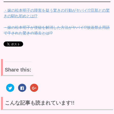
・嫁の松本明子の障害を疑う驚きの行動がヤバイ!?旦那との驚
きの馴れ初めとは!?
・嫁の松本明子が便秘を解消した方法がヤバイ!?放送禁止用語
で干された驚きの過去とは!?
Share this:
ク
F
ク
リ
a
リ
ッ
c
ッ
ク
e
ク
し
b
し
て
o
て
こんな記事も読まれています!!
T
o
G
w
k
o
i
で
o