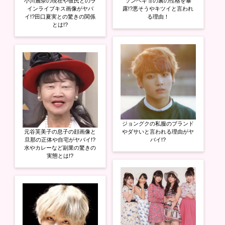
小川麗奈の現在や彼氏とのラ
ソンヘギョの裏の性格を暴
インライブキス画像がヤバ
露!?悪そうやキツイと言われ
イ!?田口夏実との驚きの関係
る理由！
とは!?
ジョングクの私服のブランド
元谷芙美子の息子の顔画像と
やダサいと言われる理由がヤ
旦那の正体や自宅がヤバイ!?
バイ!?
水やカレーなど副業の驚きの
実態とは!?