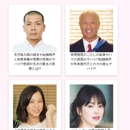
t
共
g
t
有
l
e
す
e
r
る
+
で
に
で
共
は
共
有
ク
有
(
リ
(
新
ッ
新
し
ク
し
い
し
い
ウ
て
ウ
ィ
く
ィ
ン
だ
ン
ド
さ
ド
ウ
い
ウ
天竺鼠川原の彼女や結婚相手
本間朋晃のこけしの由来やハ
で
(
で
開
新
開
と刺青画像や実際の性格がヤ
ゲの原因がヤバイ!?結婚相手
き
し
き
バイ!?色弱や天才の驚きの実
や市来貴代子とのその後もヤ
ま
い
ま
態とは!?
バイ!?
す
ウ
す
)
ィ
)
ン
ド
ウ
で
開
き
ま
す
)