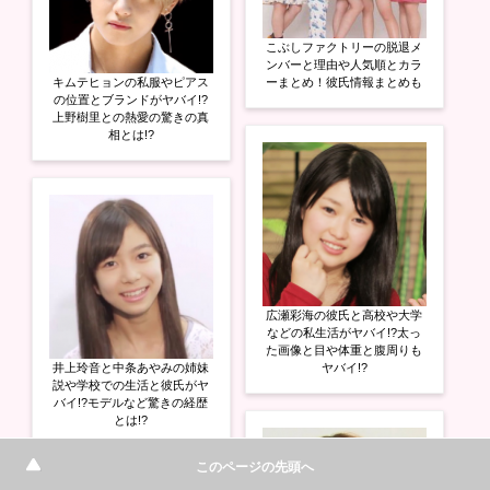
こぶしファクトリーの脱退メ
ンバーと理由や人気順とカラ
キムテヒョンの私服やピアス
ーまとめ！彼氏情報まとめも
の位置とブランドがヤバイ!?
上野樹里との熱愛の驚きの真
相とは!?
広瀬彩海の彼氏と高校や大学
などの私生活がヤバイ!?太っ
た画像と目や体重と腹周りも
井上玲音と中条あやみの姉妹
ヤバイ!?
説や学校での生活と彼氏がヤ
バイ!?モデルなど驚きの経歴
とは!?
このページの先頭へ