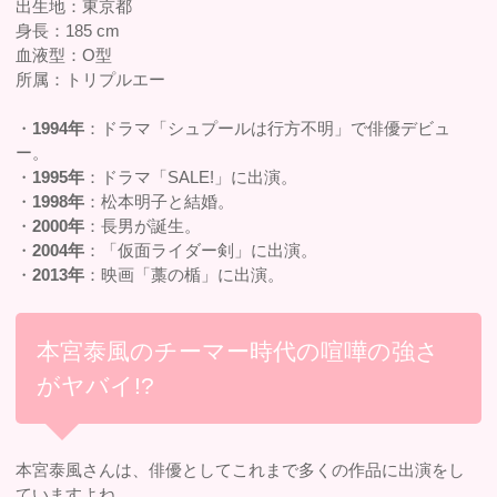
出生地：東京都
身長：185 cm
血液型：O型
所属：トリプルエー
・
1994年
：ドラマ「シュプールは行方不明」で俳優デビュ
ー。
・
1995年
：ドラマ「SALE!」に出演。
・
1998年
：松本明子と結婚。
・
2000年
：長男が誕生。
・
2004年
：「仮面ライダー剣」に出演。
・
2013年
：映画「藁の楯」に出演。
本宮泰風のチーマー時代の喧嘩の強さ
がヤバイ!?
本宮泰風さんは、俳優としてこれまで多くの作品に出演をし
ていますよね。