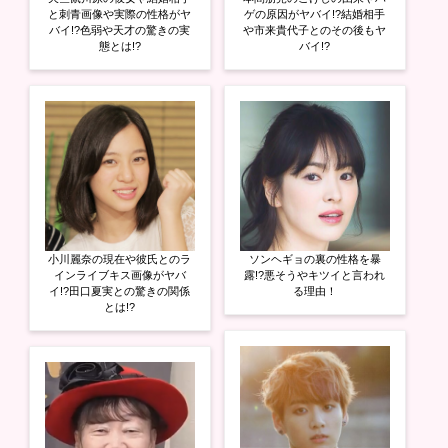
で
(
で
開
新
開
と刺青画像や実際の性格がヤ
ゲの原因がヤバイ!?結婚相手
き
し
き
バイ!?色弱や天才の驚きの実
や市来貴代子とのその後もヤ
ま
い
ま
態とは!?
バイ!?
す
ウ
す
)
ィ
)
ン
ド
ウ
で
開
き
ま
す
)
小川麗奈の現在や彼氏とのラ
ソンヘギョの裏の性格を暴
インライブキス画像がヤバ
露!?悪そうやキツイと言われ
イ!?田口夏実との驚きの関係
る理由！
とは!?