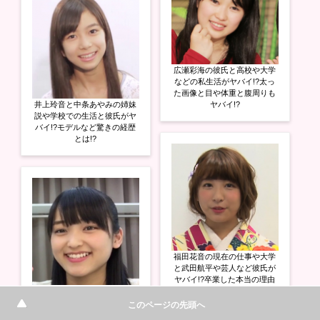
広瀬彩海の彼氏と高校や大学
などの私生活がヤバイ!?太っ
た画像と目や体重と腹周りも
井上玲音と中条あやみの姉妹
ヤバイ!?
説や学校での生活と彼氏がヤ
バイ!?モデルなど驚きの経歴
とは!?
福田花音の現在の仕事や大学
と武田航平や芸人など彼氏が
ヤバイ!?卒業した本当の理由
野村みな美の桐朋女子など高
もヤバイ!?
校や大学での私生活や彼氏が
このページの先頭へ
ヤバイ!?字が達筆過ぎてヤバ