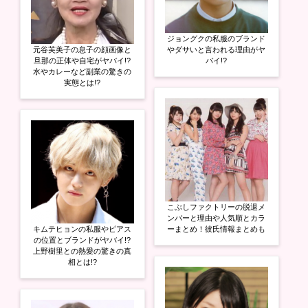
ジョングクの私服のブランド
元谷芙美子の息子の顔画像と
やダサいと言われる理由がヤ
旦那の正体や自宅がヤバイ!?
バイ!?
水やカレーなど副業の驚きの
実態とは!?
こぶしファクトリーの脱退メ
ンバーと理由や人気順とカラ
キムテヒョンの私服やピアス
ーまとめ！彼氏情報まとめも
の位置とブランドがヤバイ!?
上野樹里との熱愛の驚きの真
相とは!?