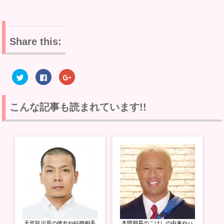
Share this:
ク
F
ク
リ
a
リ
ッ
c
ッ
ク
e
ク
し
b
し
て
o
て
こんな記事も読まれています!!
T
o
G
w
k
o
i
で
o
t
共
g
t
有
l
e
す
e
r
る
+
で
に
で
共
は
共
有
ク
有
(
リ
(
新
ッ
新
し
ク
し
い
し
い
ウ
て
ウ
ィ
く
ィ
ン
だ
ン
ド
さ
ド
ウ
い
ウ
天竺鼠川原の彼女や結婚相手
本間朋晃のこけしの由来やハ