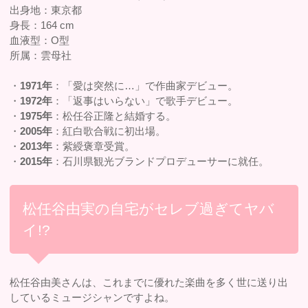
出身地：東京都
身長：164 cm
血液型：O型
所属：雲母社
・
1971年
：「愛は突然に…」で作曲家デビュー。
・
1972年
：「返事はいらない」で歌手デビュー。
・
1975年
：松任谷正隆と結婚する。
・
2005年
：紅白歌合戦に初出場。
・
2013年
：紫綬褒章受賞。
・
2015年
：石川県観光ブランドプロデューサーに就任。
松任谷由実の自宅がセレブ過ぎてヤバ
イ!?
松任谷由美さんは、これまでに優れた楽曲を多く世に送り出
しているミュージシャンですよね。