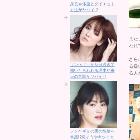
身長や体重とダイエット
方法がヤバイ!?
また
われ
さら
ソンヘギョが反日過ぎて
る扱
怖いと言われる理由や来
る人
日の意図がヤバイ!?
ソンヘギョの裏の性格を
暴露!?悪そうやキツイと