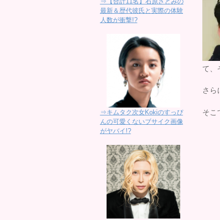
⇒【合計11名】石原さとみの
最新＆歴代彼氏と実際の体験
人数が衝撃!?
て、
さら
そこ
⇒キムタク次女Kokiのすっぴ
んの可愛くないブサイク画像
がヤバイ!?