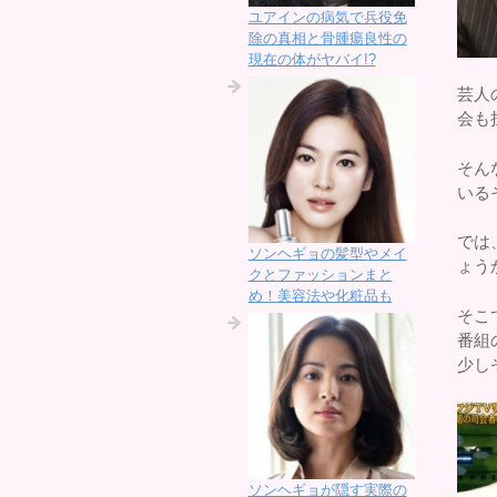
ユアインの病気で兵役免
除の真相と骨腫瘍良性の
現在の体がヤバイ!?
芸人
会も
そん
いる
では
ソンヘギョの髪型やメイ
ょう
クとファッションまと
め！美容法や化粧品も
そこ
番組
少し
ソンヘギョが隠す実際の