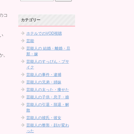
のコ
カテゴリー
ホテルでのVOD視聴
い
芸能
芸能人の 結婚・離婚・旦
那・嫁
か。
芸能人のすっぴん・ブサ
イク
芸能人の事件・逮捕
芸能人の兄弟・姉妹
芸能人の太った・痩せた
芸能人の子供・息子・娘
芸能人の引退・脱退・解
散
芸能人の彼氏・彼女
芸能人の整形・顔が変わ
った