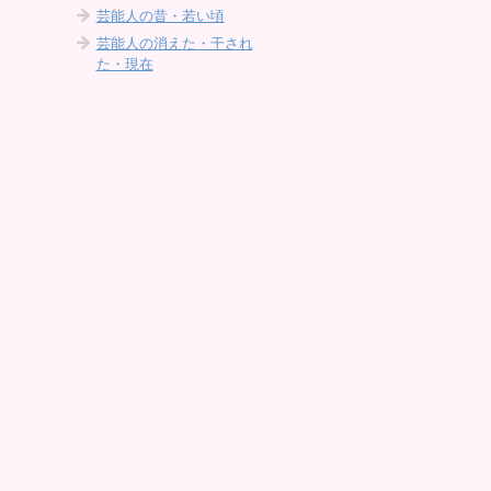
芸能人の昔・若い頃
芸能人の消えた・干され
た・現在