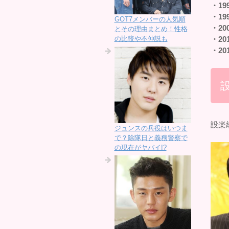
・19
・19
GOT7メンバーの人気順
・20
とその理由まとめ！性格
の比較や不仲説も
・20
・20
設楽
ジュンスの兵役はいつま
で？除隊日と義務警察で
の現在がヤバイ!?