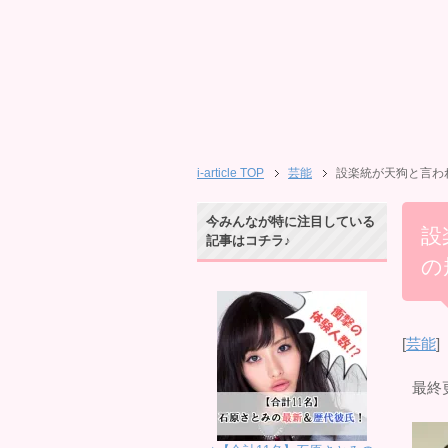
i-article TOP
芸能
設楽統が天狗と言われ
今みんなが特に注目している
設
記事はコチラ♪
の
[
芸能
]
最終更