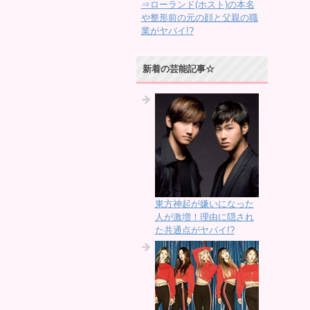
⇒ローランド(ホスト)の本名
や整形前の元の顔と父親の職
業がヤバイ!?
新着の芸能記事☆
東方神起が嫌いになった
人が激増！理由に隠され
た共通点がヤバイ!?