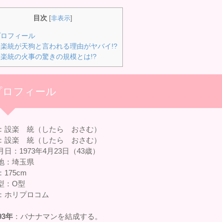
目次
[
非表示
]
ロフィール
楽統が天狗と言われる理由がヤバイ!?
楽統の火事の驚きの規模とは!?
プロフィール
：設楽 統（したら おさむ）
：設楽 統（したら おさむ）
日：1973年4月23日（43歳）
地：埼玉県
175cm
型：O型
：ホリプロコム
93年
：バナナマンを結成する。