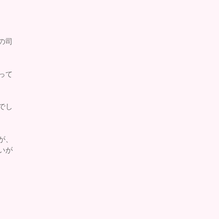
の司
って
でし
が、
いが