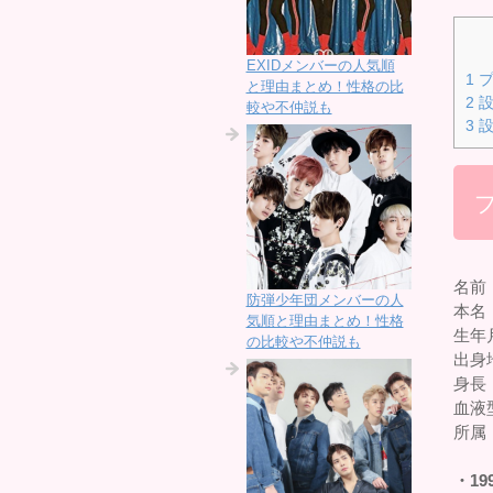
EXIDメンバーの人気順
1
プ
と理由まとめ！性格の比
2
設
較や不仲説も
3
設
名前
防弾少年団メンバーの人
本名
気順と理由まとめ！性格
生年月
の比較や不仲説も
出身
身長：
血液
所属
・19