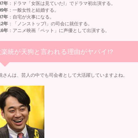
97年
：ドラマ「女医は見ていた!」でドラマ初出演する。
99年
：一般女性と結婚する。
07年
：自宅が火事になる。
12年
：「ノンストップ!」の司会に就任する。
16年
：アニメ映画「ペット」に声優として出演する。
設楽統が天狗と言われる理由がヤバイ!?
統さんは、芸人の中でも司会者として大活躍していますよね。