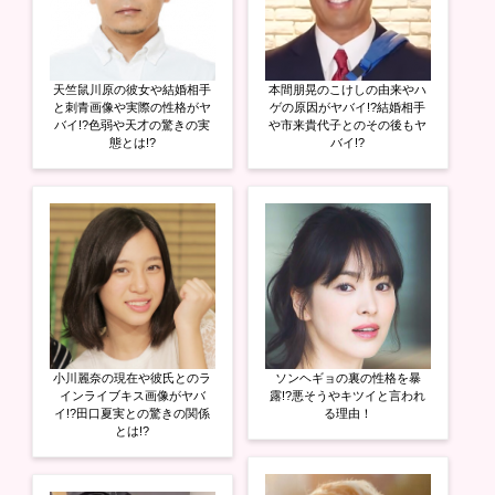
し
ク
し
い
し
い
ウ
て
ウ
ィ
く
ィ
ン
だ
ン
ド
さ
ド
ウ
い
ウ
天竺鼠川原の彼女や結婚相手
本間朋晃のこけしの由来やハ
で
(
で
開
新
開
と刺青画像や実際の性格がヤ
ゲの原因がヤバイ!?結婚相手
き
し
き
バイ!?色弱や天才の驚きの実
や市来貴代子とのその後もヤ
ま
い
ま
態とは!?
バイ!?
す
ウ
す
)
ィ
)
ン
ド
ウ
で
開
き
ま
す
)
小川麗奈の現在や彼氏とのラ
ソンヘギョの裏の性格を暴
インライブキス画像がヤバ
露!?悪そうやキツイと言われ
イ!?田口夏実との驚きの関係
る理由！
とは!?