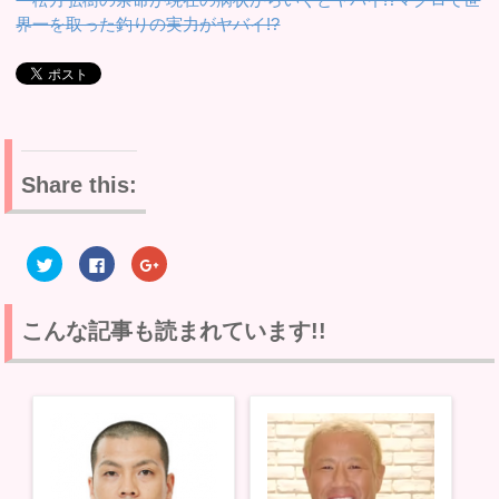
界一を取った釣りの実力がヤバイ!?
Share this:
ク
F
ク
リ
a
リ
ッ
c
ッ
ク
e
ク
し
b
し
て
o
て
こんな記事も読まれています!!
T
o
G
w
k
o
i
で
o
t
共
g
t
有
l
e
す
e
r
る
+
で
に
で
共
は
共
有
ク
有
(
リ
(
新
ッ
新