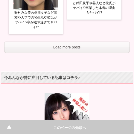
と武田航平や芸人など彼氏が
ヤバイ!?卒業した本当の理由
野村みな美の桐朋女子など高
もヤバイ!?
校や大学での私生活や彼氏が
ヤバイ!?字が達筆過ぎてヤバ
イ!?
Load more posts
今みんなが特に注目している記事はコチラ♪
このページの先頭へ