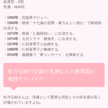
血液型：A型
所属：MARE
・1960年
：芸能界デビュー。
・1969年
：映画「十七歳の逆襲・暴力をぶっ潰せ」で映画初
出演する。
・1973年
：映画「仁義秋戦い」に出演する。
・1974年
：大河ドラマ「勝海舟」に出演する。
・1979年
：仁科亜季子と結婚する。
・1988年
：仁科亜季子と離婚する。
・2016年
：脳腫瘍で「夢コンサート」を降板する。
松方弘樹の父親や兄弟などの家系図が
複雑でヤバイ!?
松方弘樹さんは、俳優として重厚な演技とその存在感が高く
評価されていますよね。