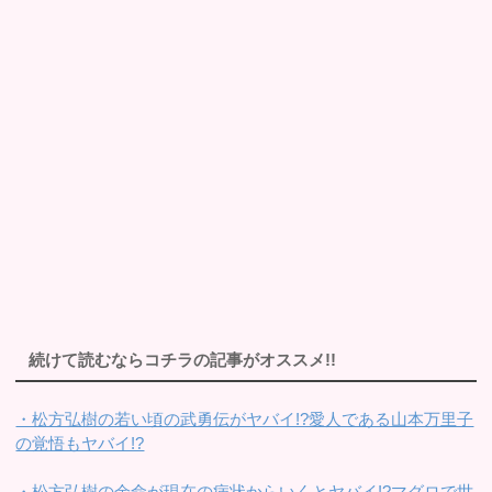
続けて読むならコチラの記事がオススメ!!
・松方弘樹の若い頃の武勇伝がヤバイ!?愛人である山本万里子
の覚悟もヤバイ!?
・松方弘樹の余命が現在の病状からいくとヤバイ!?マグロで世