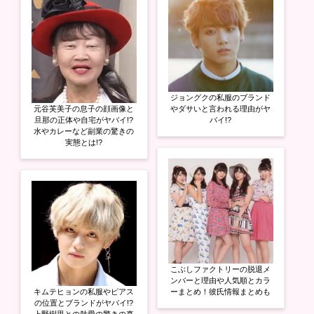
ジョングクの私服のブランド
元谷芙美子の息子の顔画像と
やダサいと言われる理由がヤ
旦那の正体や自宅がヤバイ!?
バイ!?
水やカレーなど副業の驚きの
実態とは!?
こぶしファクトリーの脱退メ
ンバーと理由や人気順とカラ
キムテヒョンの私服やピアス
ーまとめ！彼氏情報まとめも
の位置とブランドがヤバイ!?
上野樹里との熱愛の驚きの真