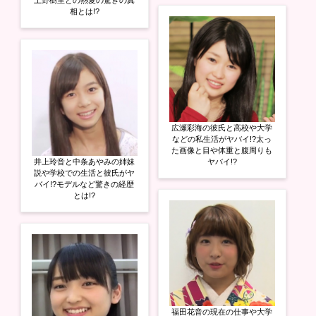
相とは!?
広瀬彩海の彼氏と高校や大学
などの私生活がヤバイ!?太っ
た画像と目や体重と腹周りも
井上玲音と中条あやみの姉妹
ヤバイ!?
説や学校での生活と彼氏がヤ
バイ!?モデルなど驚きの経歴
とは!?
福田花音の現在の仕事や大学