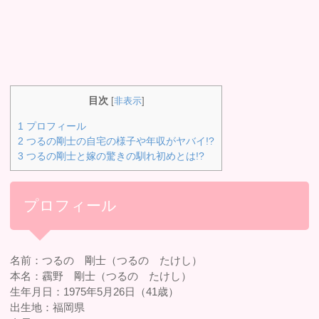
目次
[
非表示
]
1
プロフィール
2
つるの剛士の自宅の様子や年収がヤバイ!?
3
つるの剛士と嫁の驚きの馴れ初めとは!?
プロフィール
名前：つるの 剛士（つるの たけし）
本名：靏野 剛士（つるの たけし）
生年月日：1975年5月26日（41歳）
出生地：福岡県