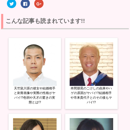
ク
F
ク
リ
a
リ
ッ
c
ッ
ク
e
ク
し
b
し
て
o
て
こんな記事も読まれています!!
T
o
G
w
k
o
i
で
o
t
共
g
t
有
l
e
す
e
r
る
+
で
に
で
共
は
共
有
ク
有
(
リ
(
新
ッ
新
し
ク
し
い
し
い
ウ
て
ウ
ィ
く
ィ
ン
だ
ン
ド
さ
ド
ウ
い
ウ
天竺鼠川原の彼女や結婚相手
本間朋晃のこけしの由来やハ
で
(
で
開
新
開
と刺青画像や実際の性格がヤ
ゲの原因がヤバイ!?結婚相手
き
し
き
バイ!?色弱や天才の驚きの実
や市来貴代子とのその後もヤ
ま
い
ま
態とは!?
バイ!?
す
ウ
す
)
ィ
)
ン
ド
ウ
で
開
き