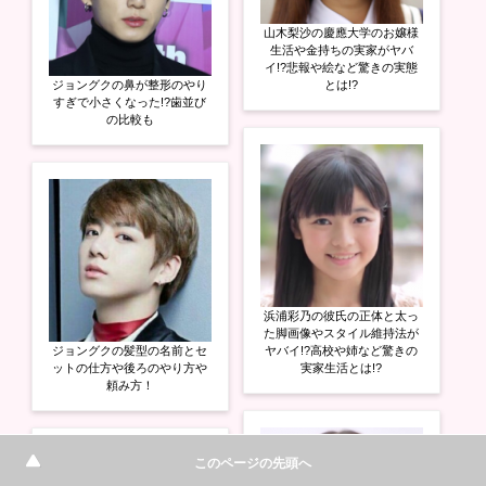
山木梨沙の慶應大学のお嬢様
生活や金持ちの実家がヤバ
イ!?悲報や絵など驚きの実態
ジョングクの鼻が整形のやり
とは!?
すぎで小さくなった!?歯並び
の比較も
浜浦彩乃の彼氏の正体と太っ
た脚画像やスタイル維持法が
ジョングクの髪型の名前とセ
ヤバイ!?高校や姉など驚きの
ットの仕方や後ろのやり方や
実家生活とは!?
頼み方！
このページの先頭へ