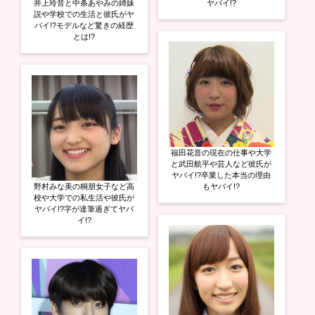
井上玲音と中条あやみの姉妹
ヤバイ!?
説や学校での生活と彼氏がヤ
バイ!?モデルなど驚きの経歴
とは!?
福田花音の現在の仕事や大学
と武田航平や芸人など彼氏が
ヤバイ!?卒業した本当の理由
野村みな美の桐朋女子など高
もヤバイ!?
校や大学での私生活や彼氏が
ヤバイ!?字が達筆過ぎてヤバ
イ!?