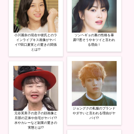
ま
す
)
小川麗奈の現在や彼氏とのラ
ソンヘギョの裏の性格を暴
インライブキス画像がヤバ
露!?悪そうやキツイと言われ
イ!?田口夏実との驚きの関係
る理由！
とは!?
ジョングクの私服のブランド
元谷芙美子の息子の顔画像と
やダサいと言われる理由がヤ
旦那の正体や自宅がヤバイ!?
バイ!?
水やカレーなど副業の驚きの
実態とは!?