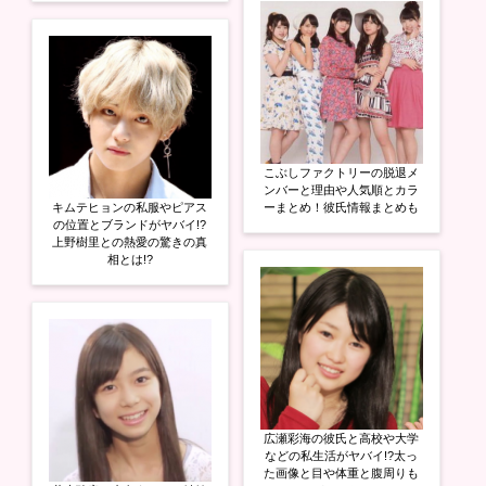
こぶしファクトリーの脱退メ
ンバーと理由や人気順とカラ
キムテヒョンの私服やピアス
ーまとめ！彼氏情報まとめも
の位置とブランドがヤバイ!?
上野樹里との熱愛の驚きの真
相とは!?
広瀬彩海の彼氏と高校や大学
などの私生活がヤバイ!?太っ
た画像と目や体重と腹周りも