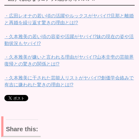
・広田レオナの若い頃の活躍やルックスがヤバイ!?旦那と離婚
と再婚を繰り返す驚きの理由とは!?
・久本雅美の若い頃の容姿や活躍がヤバイ!?妹の現在の姿や活
動状況もヤバイ!?
・久本雅美が嫌いと言われる理由がヤバイ!?山本圭壱の芸能界
復帰との驚きの関係とは!?
・久本雅美に干された芸能人リストがヤバイ!?創価学会絡みで
有吉に嫌われた驚きの理由とは!?
Share this: