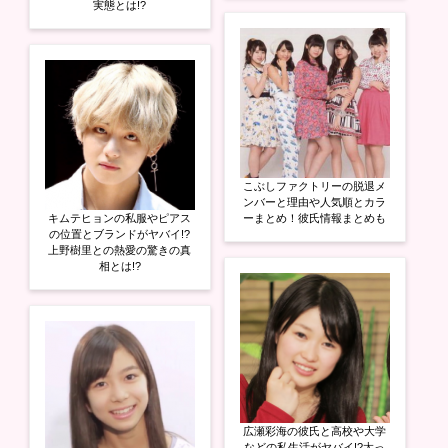
実態とは!?
こぶしファクトリーの脱退メ
ンバーと理由や人気順とカラ
キムテヒョンの私服やピアス
ーまとめ！彼氏情報まとめも
の位置とブランドがヤバイ!?
上野樹里との熱愛の驚きの真
相とは!?
広瀬彩海の彼氏と高校や大学
などの私生活がヤバイ!?太っ