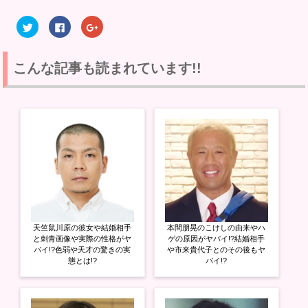
ク
F
ク
リ
a
リ
ッ
c
ッ
ク
e
ク
し
b
し
て
o
て
こんな記事も読まれています!!
T
o
G
w
k
o
i
で
o
t
共
g
t
有
l
e
す
e
r
る
+
で
に
で
共
は
共
有
ク
有
(
リ
(
新
ッ
新
し
ク
し
い
し
い
ウ
て
ウ
ィ
く
ィ
ン
だ
ン
ド
さ
ド
ウ
い
ウ
天竺鼠川原の彼女や結婚相手
本間朋晃のこけしの由来やハ
で
(
で
開
新
開
と刺青画像や実際の性格がヤ
ゲの原因がヤバイ!?結婚相手
き
し
き
バイ!?色弱や天才の驚きの実
や市来貴代子とのその後もヤ
ま
い
ま
態とは!?
バイ!?
す
ウ
す
)
ィ
)
ン
ド
ウ
で