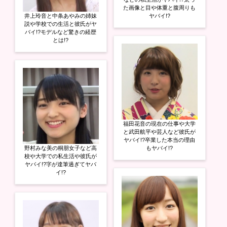
た画像と目や体重と腹周りも
井上玲音と中条あやみの姉妹
ヤバイ!?
説や学校での生活と彼氏がヤ
バイ!?モデルなど驚きの経歴
とは!?
福田花音の現在の仕事や大学
と武田航平や芸人など彼氏が
ヤバイ!?卒業した本当の理由
野村みな美の桐朋女子など高
もヤバイ!?
校や大学での私生活や彼氏が
ヤバイ!?字が達筆過ぎてヤバ
イ!?