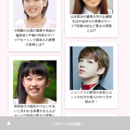
山木梨沙の慶應大学のお嬢様
生活や金持ちの実家がヤバ
イ!?悲報や絵など驚きの実態
小関舞の父親の職業や高校の
とは!?
偏差値と中傷の内容がヤバ
イ!?モーニング娘加入の衝撃
の真相とは!?
ジョングクの髪型の名前とセ
ットの仕方や後ろのやり方や
頼み方！
和田桜子の彼氏やでかいや太
いと言われる体重や太ももが
ヤバイ!?高校の驚きの実態と
は!?
このページの先頭へ