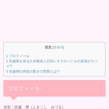
目次
[
非表示
]
1
プロフィール
2
吹越満を巡る久本雅美と広田レオナのバトルの真相がヤバ
イ!?
3
吹越満の病気の驚きの実態とは!?
プロフィール
名前：吹越 満（ふきこし みつる）