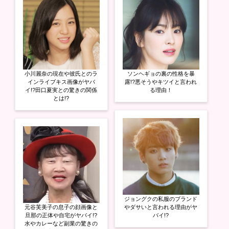
開
き
ま
す
)
小川麗奈の現在や彼氏とのラ
ソンヘギョの裏の性格を暴
インライブキス画像がヤバ
露!?悪そうやキツイと言われ
イ!?田口夏実との驚きの関係
る理由！
とは!?
ジョングクの私服のブランド
元谷芙美子の息子の顔画像と
やダサいと言われる理由がヤ
旦那の正体や自宅がヤバイ!?
バイ!?
水やカレーなど副業の驚きの