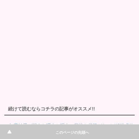
続けて読むならコチラの記事がオススメ!!
・加藤紗里が消えた理由と現在の悲惨な状況がヤバイ!?猫虐待
疑惑の衝撃の真相とは!?
このページの先頭へ