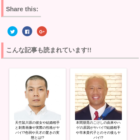
Share this:
ク
F
ク
リ
a
リ
ッ
c
ッ
ク
e
ク
し
b
し
て
o
て
こんな記事も読まれています!!
T
o
G
w
k
o
i
で
o
t
共
g
t
有
l
e
す
e
r
る
+
で
に
で
共
は
共
有
ク
有
(
リ
(
新
ッ
新
し
ク
し
い
し
い
ウ
て
ウ
ィ
く
ィ
ン
だ
ン
ド
さ
ド
ウ
い
ウ
天竺鼠川原の彼女や結婚相手
本間朋晃のこけしの由来やハ
で
(
で
開
新
開
と刺青画像や実際の性格がヤ
ゲの原因がヤバイ!?結婚相手
き
し
き
バイ!?色弱や天才の驚きの実
や市来貴代子とのその後もヤ
ま
い
ま
態とは!?
バイ!?
す
ウ
す