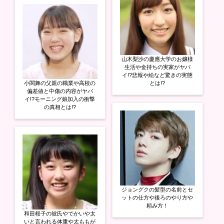
山木梨沙の慶應大学のお嬢様
生活や金持ちの実家がヤバ
イ!?悲報や絵など驚きの実態
小関舞の父親の職業や高校の
とは!?
偏差値と中傷の内容がヤバ
イ!?モーニング娘加入の衝撃
の真相とは!?
ジョングクの髪型の名前とセ
ットの仕方や後ろのやり方や
頼み方！
和田桜子の彼氏やでかいや太
いと言われる体重や太ももが