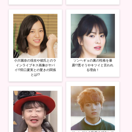
)
ィ
)
ン
ド
ウ
で
開
き
ま
す
)
小川麗奈の現在や彼氏とのラ
ソンヘギョの裏の性格を暴
インライブキス画像がヤバ
露!?悪そうやキツイと言われ
イ!?田口夏実との驚きの関係
る理由！
とは!?