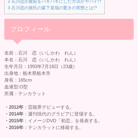
2
石川恋が腹筋をバキバキにした方法がヤバイ!?
3
石川恋の彼氏の森下直哉の驚きの実態とは!?
プロフィール
名前：石川 恋（いしかわ れん）
本名：石川 恋（いしかわ れん）
生年月日：1993年7月18日（23歳）
出身地：栃木県栃木市
身長：165cm
血液型:O型
所属：テンカラット
・2012年
：芸能界デビューする。
・2014年
：週刊現代のグラビアに登場する。
・2015年
：イメージDVD「初恋」を発表する。
・2016年
：テンカラットに移籍する。