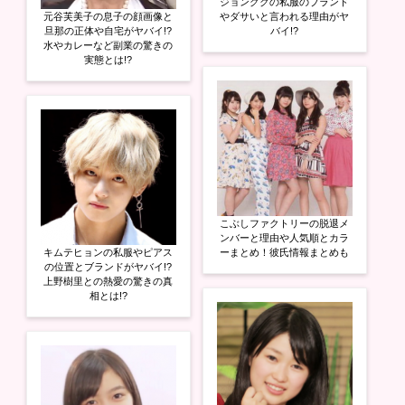
ジョングクの私服のブランド
元谷芙美子の息子の顔画像と
やダサいと言われる理由がヤ
旦那の正体や自宅がヤバイ!?
バイ!?
水やカレーなど副業の驚きの
実態とは!?
こぶしファクトリーの脱退メ
ンバーと理由や人気順とカラ
キムテヒョンの私服やピアス
ーまとめ！彼氏情報まとめも
の位置とブランドがヤバイ!?
上野樹里との熱愛の驚きの真
相とは!?