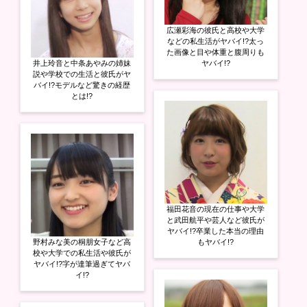
広瀬彩海の彼氏と高校や大学
などの私生活がヤバイ!?太っ
た画像と目や体重と腹周りも
井上玲音と中条あやみの姉妹
ヤバイ!?
説や学校での生活と彼氏がヤ
バイ!?モデルなど驚きの経歴
とは!?
福田花音の現在の仕事や大学
と武田航平や芸人など彼氏が
ヤバイ!?卒業した本当の理由
野村みな美の桐朋女子など高
もヤバイ!?
校や大学での私生活や彼氏が
ヤバイ!?字が達筆過ぎてヤバ
イ!?