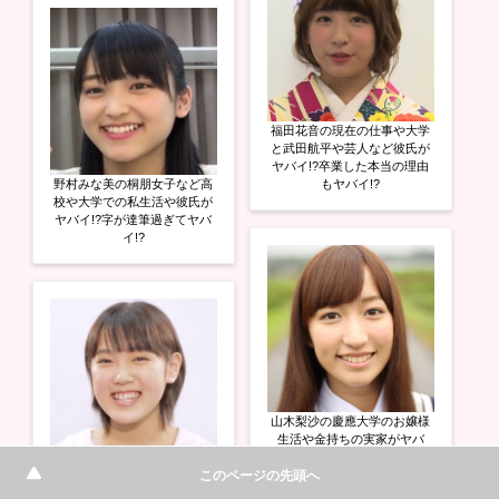
福田花音の現在の仕事や大学
と武田航平や芸人など彼氏が
ヤバイ!?卒業した本当の理由
野村みな美の桐朋女子など高
もヤバイ!?
校や大学での私生活や彼氏が
ヤバイ!?字が達筆過ぎてヤバ
イ!?
山木梨沙の慶應大学のお嬢様
生活や金持ちの実家がヤバ
イ!?悲報や絵など驚きの実態
小関舞の父親の職業や高校の
とは!?
このページの先頭へ
偏差値と中傷の内容がヤバ