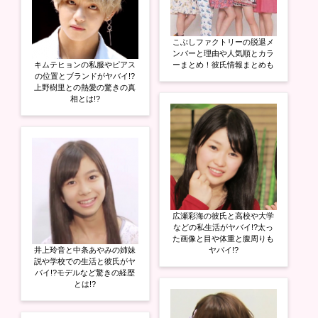
こぶしファクトリーの脱退メ
ンバーと理由や人気順とカラ
キムテヒョンの私服やピアス
ーまとめ！彼氏情報まとめも
の位置とブランドがヤバイ!?
上野樹里との熱愛の驚きの真
相とは!?
広瀬彩海の彼氏と高校や大学
などの私生活がヤバイ!?太っ
た画像と目や体重と腹周りも
井上玲音と中条あやみの姉妹
ヤバイ!?
説や学校での生活と彼氏がヤ
バイ!?モデルなど驚きの経歴
とは!?