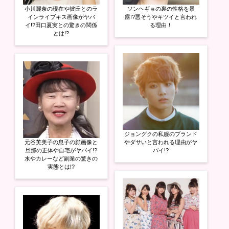
小川麗奈の現在や彼氏とのラ
ソンヘギョの裏の性格を暴
インライブキス画像がヤバ
露!?悪そうやキツイと言われ
イ!?田口夏実との驚きの関係
る理由！
とは!?
ジョングクの私服のブランド
元谷芙美子の息子の顔画像と
やダサいと言われる理由がヤ
旦那の正体や自宅がヤバイ!?
バイ!?
水やカレーなど副業の驚きの
実態とは!?