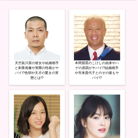
i
で
o
t
共
g
t
有
l
e
す
e
r
る
+
で
に
で
共
は
共
有
ク
有
(
リ
(
新
ッ
新
し
ク
し
い
し
い
ウ
て
ウ
ィ
く
ィ
ン
だ
ン
ド
さ
ド
ウ
い
ウ
天竺鼠川原の彼女や結婚相手
本間朋晃のこけしの由来やハ
で
(
で
開
新
開
と刺青画像や実際の性格がヤ
ゲの原因がヤバイ!?結婚相手
き
し
き
バイ!?色弱や天才の驚きの実
や市来貴代子とのその後もヤ
ま
い
ま
態とは!?
バイ!?
す
ウ
す
)
ィ
)
ン
ド
ウ
で
開
き
ま
す
)