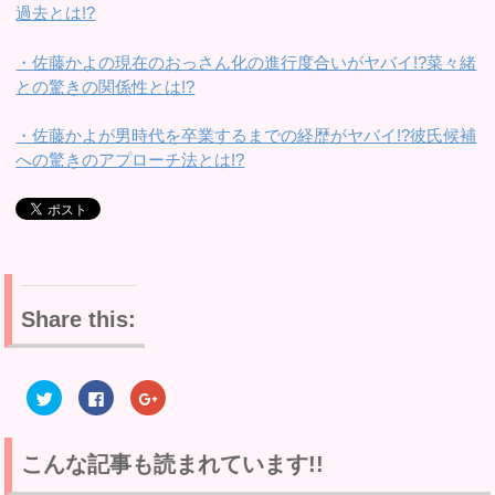
過去とは!?
・佐藤かよの現在のおっさん化の進行度合いがヤバイ!?菜々緒
との驚きの関係性とは!?
・佐藤かよが男時代を卒業するまでの経歴がヤバイ!?彼氏候補
への驚きのアプローチ法とは!?
Share this:
ク
F
ク
リ
a
リ
ッ
c
ッ
ク
e
ク
し
b
し
て
o
て
こんな記事も読まれています!!
T
o
G
w
k
o