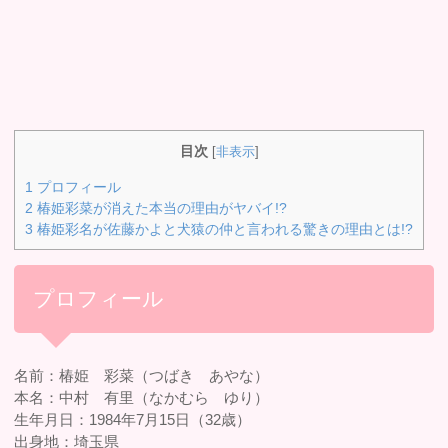
目次
[
非表示
]
1
プロフィール
2
椿姫彩菜が消えた本当の理由がヤバイ!?
3
椿姫彩名が佐藤かよと犬猿の仲と言われる驚きの理由とは!?
プロフィール
名前：椿姫 彩菜（つばき あやな）
本名：中村 有里（なかむら ゆり）
生年月日：1984年7月15日（32歳）
出身地：埼玉県