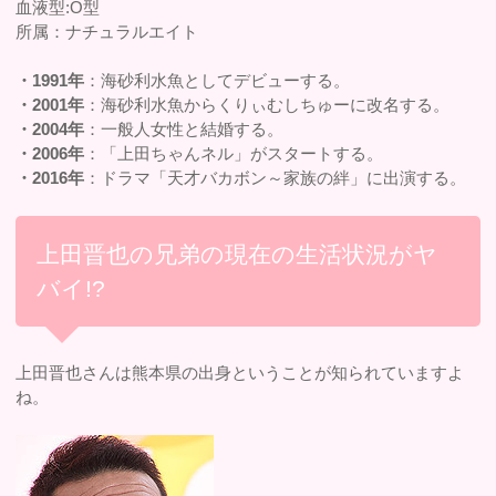
血液型:O型
所属：ナチュラルエイト
・1991年
：海砂利水魚としてデビューする。
・2001年
：海砂利水魚からくりぃむしちゅーに改名する。
・2004年
：一般人女性と結婚する。
・2006年
：「上田ちゃんネル」がスタートする。
・2016年
：ドラマ「天才バカボン～家族の絆」に出演する。
上田晋也の兄弟の現在の生活状況がヤ
バイ!?
上田晋也さんは熊本県の出身ということが知られていますよ
ね。