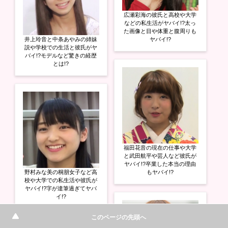
広瀬彩海の彼氏と高校や大学
などの私生活がヤバイ!?太っ
た画像と目や体重と腹周りも
井上玲音と中条あやみの姉妹
ヤバイ!?
説や学校での生活と彼氏がヤ
バイ!?モデルなど驚きの経歴
とは!?
福田花音の現在の仕事や大学
と武田航平や芸人など彼氏が
ヤバイ!?卒業した本当の理由
野村みな美の桐朋女子など高
もヤバイ!?
校や大学での私生活や彼氏が
ヤバイ!?字が達筆過ぎてヤバ
イ!?
このページの先頭へ