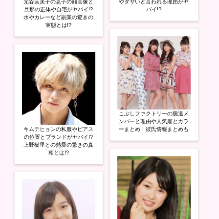
元谷芙美子の息子の顔画像と
やダサいと言われる理由がヤ
旦那の正体や自宅がヤバイ!?
バイ!?
水やカレーなど副業の驚きの
実態とは!?
こぶしファクトリーの脱退メ
ンバーと理由や人気順とカラ
キムテヒョンの私服やピアス
ーまとめ！彼氏情報まとめも
の位置とブランドがヤバイ!?
上野樹里との熱愛の驚きの真
相とは!?