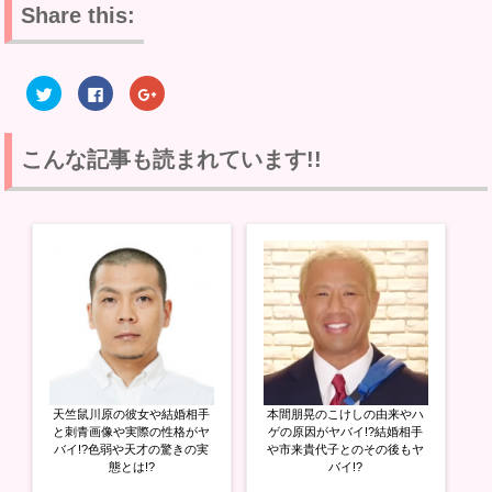
Share this:
ク
F
ク
リ
a
リ
ッ
c
ッ
ク
e
ク
し
b
し
て
o
て
こんな記事も読まれています!!
T
o
G
w
k
o
i
で
o
t
共
g
t
有
l
e
す
e
r
る
+
で
に
で
共
は
共
有
ク
有
(
リ
(
新
ッ
新
し
ク
し
い
し
い
ウ
て
ウ
ィ
く
ィ
ン
だ
ン
ド
さ
ド
ウ
い
ウ
天竺鼠川原の彼女や結婚相手
本間朋晃のこけしの由来やハ
で
(
で
開
新
開
と刺青画像や実際の性格がヤ
ゲの原因がヤバイ!?結婚相手
き
し
き
バイ!?色弱や天才の驚きの実
や市来貴代子とのその後もヤ
ま
い
ま
態とは!?
バイ!?
す
ウ
す
)
ィ
)