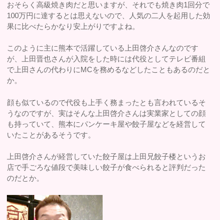
おそらく高級焼き肉だと思いますが、それでも焼き肉1回分で
100万円に達するとは思えないので、人気の二人を起用した効
果に比べたらかなり安上がりですよね。
このように主に熊本で活躍している上田啓介さんなのです
が、上田晋也さんが入院をした時には代役としてテレビ番組
で上田さんの代わりにMCを務めるなどしたこともあるのだと
か。
顔も似ているので代役も上手く務まったとも言われているそ
うなのですが、実はそんな上田啓介さんは実業家としての顔
も持っていて、熊本にパンケーキ屋や餃子屋などを経営して
いたことがあるそうです。
上田啓介さんが経営していた餃子屋は上田兄餃子楼というお
店で手ごろな値段で美味しい餃子が食べられると評判だった
のだとか。