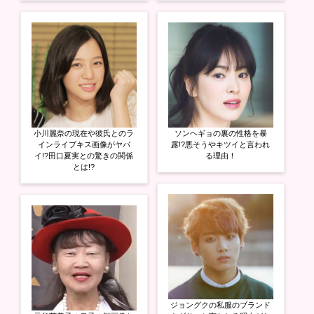
ン
ド
ウ
で
開
き
ま
す
)
小川麗奈の現在や彼氏とのラ
ソンヘギョの裏の性格を暴
インライブキス画像がヤバ
露!?悪そうやキツイと言われ
イ!?田口夏実との驚きの関係
る理由！
とは!?
ジョングクの私服のブランド