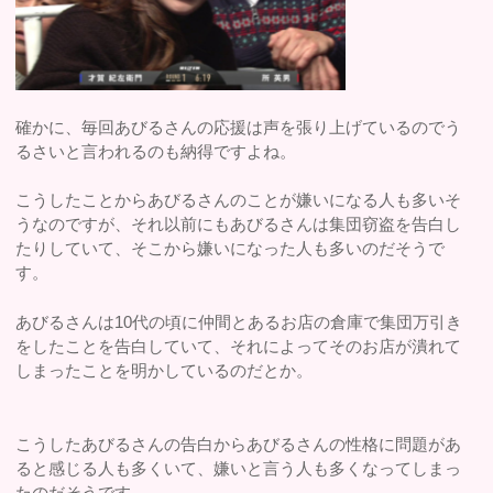
確かに、毎回あびるさんの応援は声を張り上げているのでう
るさいと言われるのも納得ですよね。
こうしたことからあびるさんのことが嫌いになる人も多いそ
うなのですが、それ以前にもあびるさんは集団窃盗を告白し
たりしていて、そこから嫌いになった人も多いのだそうで
す。
あびるさんは10代の頃に仲間とあるお店の倉庫で集団万引き
をしたことを告白していて、それによってそのお店が潰れて
しまったことを明かしているのだとか。
こうしたあびるさんの告白からあびるさんの性格に問題があ
ると感じる人も多くいて、嫌いと言う人も多くなってしまっ
たのだそうです。