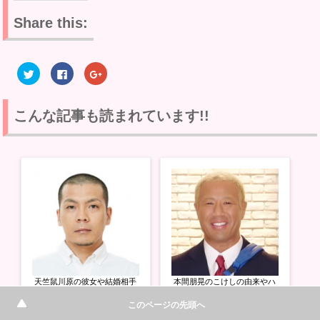
Share this:
ク
F
ク
リ
a
リ
ッ
c
ッ
ク
e
ク
し
b
し
て
o
て
こんな記事も読まれています!!
T
o
G
w
k
o
i
で
o
t
共
g
t
有
l
e
す
e
r
る
+
で
に
で
共
は
共
有
ク
有
(
リ
(
新
ッ
新
し
ク
し
い
し
い
ウ
て
ウ
ィ
く
ィ
ン
だ
ン
ド
さ
ド
ウ
い
ウ
天竺鼠川原の彼女や結婚相手
本間朋晃のこけしの由来やハ
で
(
で
開
新
開
と刺青画像や実際の性格がヤ
ゲの原因がヤバイ!?結婚相手
き
し
き
このページの先頭へ
バイ!?色弱や天才の驚きの実
や市来貴代子とのその後もヤ
ま
い
ま
態とは!?
バイ!?
す
ウ
す