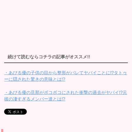
続けて読むならコチラの記事がオススメ!!
・あびる優の子供の目から整形がバレてヤバイことに!?タトゥ
ーに隠された驚きの意味とは!?
・あびる優の旦那がボコボコにされた衝撃の過去がヤバイ!?元
彼の凄すぎるメンバー達とは!?