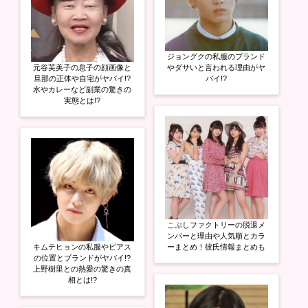
ジョングクの私服のブランド
元谷芙美子の息子の顔画像と
やダサいと言われる理由がヤ
旦那の正体や自宅がヤバイ!?
バイ!?
水やカレーなど副業の驚きの
実態とは!?
こぶしファクトリーの脱退メ
ンバーと理由や人気順とカラ
キムテヒョンの私服やピアス
ーまとめ！彼氏情報まとめも
の位置とブランドがヤバイ!?
上野樹里との熱愛の驚きの真
相とは!?