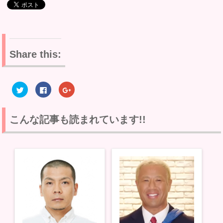
Share this:
ク
F
ク
リ
a
リ
ッ
c
ッ
ク
e
ク
し
b
し
て
o
て
こんな記事も読まれています!!
T
o
G
w
k
o
i
で
o
t
共
g
t
有
l
e
す
e
r
る
+
で
に
で
共
は
共
有
ク
有
(
リ
(
新
ッ
新
し
ク
し
い
し
い
ウ
て
ウ
ィ
く
ィ
ン
だ
ン