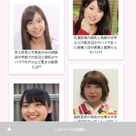
広瀬彩海の彼氏と高校や大学
などの私生活がヤバイ!?太っ
た画像と目や体重と腹周りも
井上玲音と中条あやみの姉妹
ヤバイ!?
説や学校での生活と彼氏がヤ
バイ!?モデルなど驚きの経歴
とは!?
福田花音の現在の仕事や大学
と武田航平や芸人など彼氏が
ヤバイ!?卒業した本当の理由
このページの先頭へ
野村みな美の桐朋女子など高
もヤバイ!?