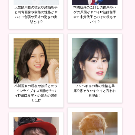
ド
さ
ド
ウ
い
ウ
天竺鼠川原の彼女や結婚相手
本間朋晃のこけしの由来やハ
で
(
で
開
新
開
と刺青画像や実際の性格がヤ
ゲの原因がヤバイ!?結婚相手
き
し
き
バイ!?色弱や天才の驚きの実
や市来貴代子とのその後もヤ
ま
い
ま
態とは!?
バイ!?
す
ウ
す
)
ィ
)
ン
ド
ウ
で
開
き
ま
す
)
小川麗奈の現在や彼氏とのラ
ソンヘギョの裏の性格を暴
インライブキス画像がヤバ
露!?悪そうやキツイと言われ
イ!?田口夏実との驚きの関係
る理由！
とは!?