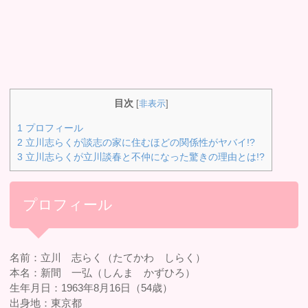
目次
[
非表示
]
1
プロフィール
2
立川志らくが談志の家に住むほどの関係性がヤバイ!?
3
立川志らくが立川談春と不仲になった驚きの理由とは!?
プロフィール
名前：立川 志らく（たてかわ しらく）
本名：新間 一弘（しんま かずひろ）
生年月日：1963年8月16日（54歳）
出身地：東京都