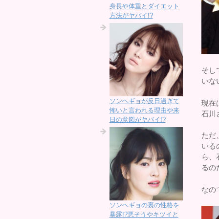
身長や体重とダイエット
方法がヤバイ!?
そし
いな
ソンヘギョが反日過ぎて
現在
怖いと言われる理由や来
石川
日の意図がヤバイ!?
ただ
いる
ら、
るの
なの
ソンヘギョの裏の性格を
暴露!?悪そうやキツイと