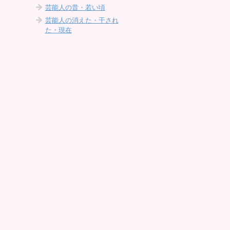
芸能人の昔・若い頃
芸能人の消えた・干され
た・現在