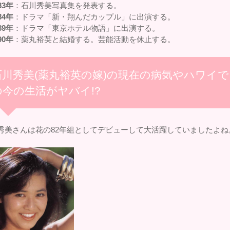
83年
：石川秀美写真集を発表する。
84年
：ドラマ「新・翔んだカップル」に出演する。
89年
：ドラマ「東京ホテル物語」に出演する。
90年
：薬丸裕英と結婚する。芸能活動を休止する。
石川秀美(薬丸裕英の嫁)の現在の病気やハワイで
の今の生活がヤバイ!?
秀美さんは花の82年組としてデビューして大活躍していましたよね