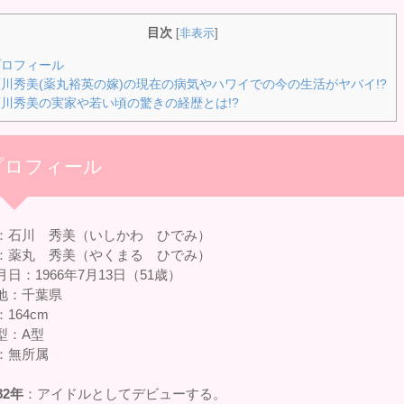
目次
[
非表示
]
ロフィール
川秀美(薬丸裕英の嫁)の現在の病気やハワイでの今の生活がヤバイ!?
川秀美の実家や若い頃の驚きの経歴とは!?
プロフィール
：石川 秀美（いしかわ ひでみ）
：薬丸 秀美（やくまる ひでみ）
日：1966年7月13日（51歳）
地：千葉県
164cm
型：A型
：無所属
82年
：アイドルとしてデビューする。