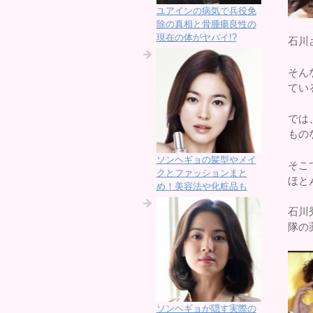
ユアインの病気で兵役免
除の真相と骨腫瘍良性の
現在の体がヤバイ!?
石川
そん
てい
では
もの
ソンヘギョの髪型やメイ
そこ
クとファッションまと
ほと
め！美容法や化粧品も
石川
隊の
ソンヘギョが隠す実際の