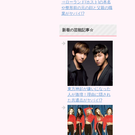
⇒ローランド(ホスト)の本名
や整形前の元の顔と父親の職
業がヤバイ!?
新着の芸能記事☆
東方神起が嫌いになった
人が激増！理由に隠され
た共通点がヤバイ!?