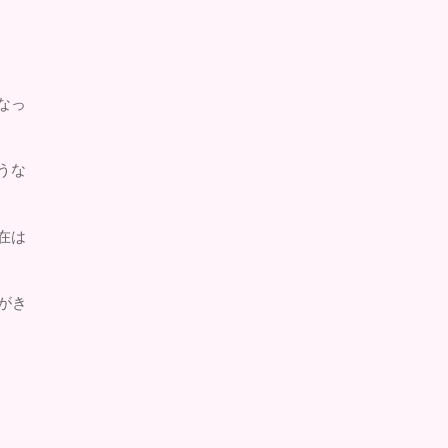
なっ
うな
在は
がき