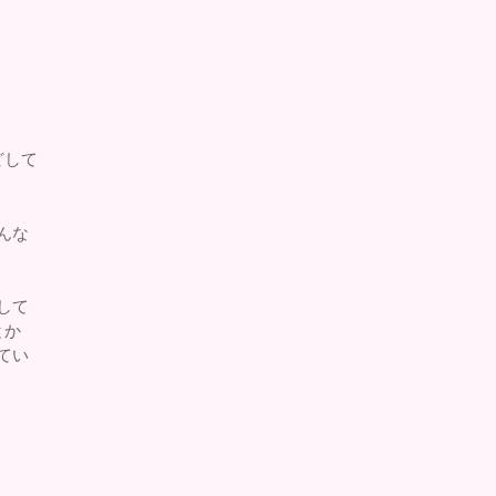
どして
んな
して
とか
てい