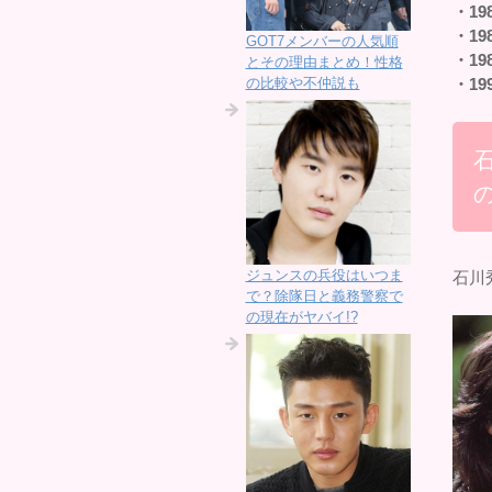
・19
・19
GOT7メンバーの人気順
・19
とその理由まとめ！性格
の比較や不仲説も
・19
ジュンスの兵役はいつま
石川
で？除隊日と義務警察で
の現在がヤバイ!?