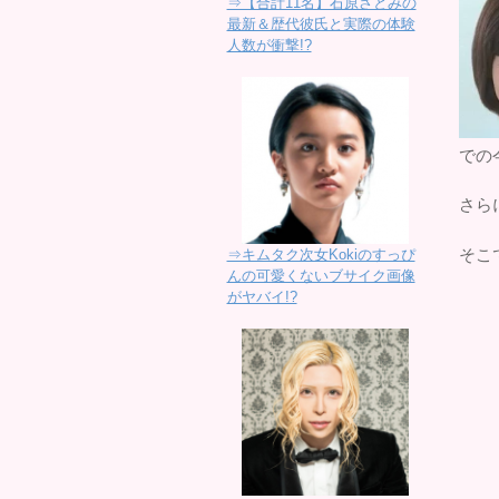
⇒【合計11名】石原さとみの
最新＆歴代彼氏と実際の体験
人数が衝撃!?
での
さら
そこ
⇒キムタク次女Kokiのすっぴ
んの可愛くないブサイク画像
がヤバイ!?