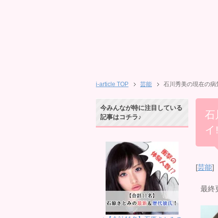
i-article TOP
芸能
石川秀美の現在の病
今みんなが特に注目している
石
記事はコチラ♪
イ
[
芸能
]
最終更