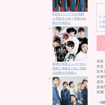
EXIDメンバーの人気順
1
プ
と理由まとめ！性格の比
2
石
較や不仲説も
3
石
名前
防弾少年団メンバーの人
本名
気順と理由まとめ！性格
生年月
の比較や不仲説も
出身
身長：
血液
所属
・19