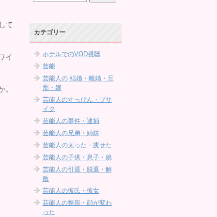
して
カテゴリー
ホテルでのVOD視聴
ワイ
芸能
芸能人の 結婚・離婚・旦
那・嫁
か。
芸能人のすっぴん・ブサ
イク
芸能人の事件・逮捕
芸能人の兄弟・姉妹
芸能人の太った・痩せた
芸能人の子供・息子・娘
芸能人の引退・脱退・解
散
芸能人の彼氏・彼女
芸能人の整形・顔が変わ
った