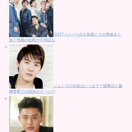
GOT7メンバーの人気順とその理由まと
め！性格の比較や不仲説も
ジュンスの兵役はいつまで？除隊日と義
務警察での現在がヤバイ!?