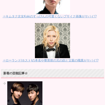
⇒キムタク次女Kokiのすっぴんの可愛くないブサイク画像がヤバイ!?
⇒ローランド(ホスト)の本名や整形前の元の顔と父親の職業がヤバイ!?
新着の芸能記事☆