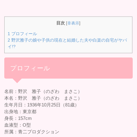
目次
[
非表示
]
1
プロフィール
2
野沢雅子の娘や子供の現在と結婚した夫や白楽の自宅がヤバ
イ!?
プロフィール
名前：野沢 雅子（のざわ まさこ）
本名：野沢 雅子（のざわ まさこ）
生年月日：1936年10月25日（81歳）
出身地：東京都
身長：157cm
血液型：O型
所属：青二プロダクション