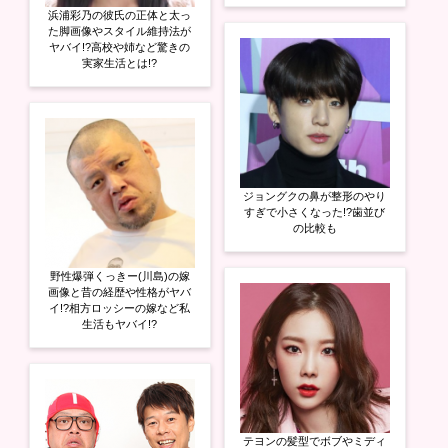
浜浦彩乃の彼氏の正体と太っ
た脚画像やスタイル維持法が
ヤバイ!?高校や姉など驚きの
実家生活とは!?
ジョングクの鼻が整形のやり
すぎで小さくなった!?歯並び
の比較も
野性爆弾くっきー(川島)の嫁
画像と昔の経歴や性格がヤバ
イ!?相方ロッシーの嫁など私
生活もヤバイ!?
テヨンの髪型でボブやミディ