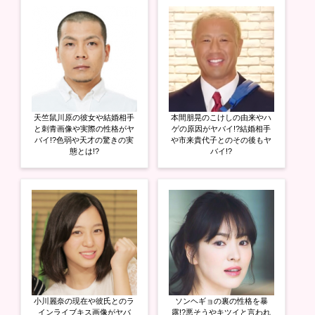
e
す
e
r
る
+
で
に
で
共
は
共
有
ク
有
(
リ
(
新
ッ
新
し
ク
し
い
し
い
ウ
て
ウ
ィ
く
ィ
ン
だ
ン
ド
さ
ド
ウ
い
ウ
天竺鼠川原の彼女や結婚相手
本間朋晃のこけしの由来やハ
で
(
で
開
新
開
と刺青画像や実際の性格がヤ
ゲの原因がヤバイ!?結婚相手
き
し
き
バイ!?色弱や天才の驚きの実
や市来貴代子とのその後もヤ
ま
い
ま
態とは!?
バイ!?
す
ウ
す
)
ィ
)
ン
ド
ウ
で
開
き
ま
す
)
小川麗奈の現在や彼氏とのラ
ソンヘギョの裏の性格を暴
インライブキス画像がヤバ
露!?悪そうやキツイと言われ