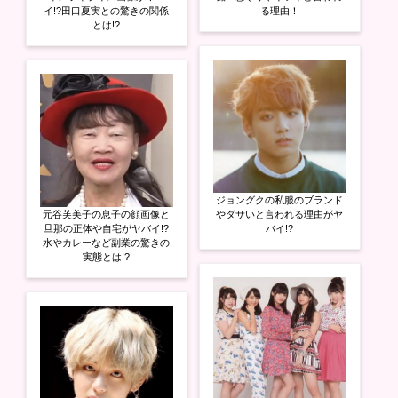
イ!?田口夏実との驚きの関係
る理由！
とは!?
ジョングクの私服のブランド
元谷芙美子の息子の顔画像と
やダサいと言われる理由がヤ
旦那の正体や自宅がヤバイ!?
バイ!?
水やカレーなど副業の驚きの
実態とは!?