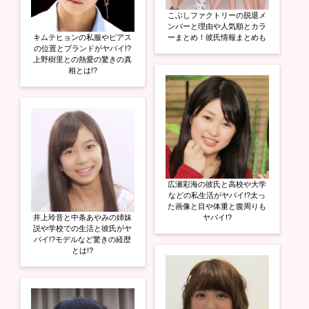
こぶしファクトリーの脱退メ
ンバーと理由や人気順とカラ
キムテヒョンの私服やピアス
ーまとめ！彼氏情報まとめも
の位置とブランドがヤバイ!?
上野樹里との熱愛の驚きの真
相とは!?
広瀬彩海の彼氏と高校や大学
などの私生活がヤバイ!?太っ
た画像と目や体重と腹周りも
井上玲音と中条あやみの姉妹
ヤバイ!?
説や学校での生活と彼氏がヤ
バイ!?モデルなど驚きの経歴
とは!?