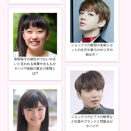
ジョングクの髪型の名前とセ
ットの仕方や後ろのやり方や
頼み方！
和田桜子の彼氏やでかいや太
いと言われる体重や太ももが
ヤバイ!?高校の驚きの実態と
は!?
ジョングクのピアスの軟骨な
ど位置やブランドと問題点が
ヤバイ!?