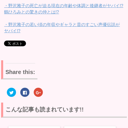
・野沢雅子の死亡が迫る現在の年齢や体調と後継者がヤバイ!?
鶴ひろみとの驚きの仲とは!?
・野沢雅子の若い頃の年収やギャラと昔のすごい声優伝説が
ヤバイ!?
Share this:
ク
F
ク
リ
a
リ
ッ
c
ッ
ク
e
ク
し
b
し
て
o
て
こんな記事も読まれています!!
T
o
G
w
k
o
i
で
o
t
共
g
t
有
l