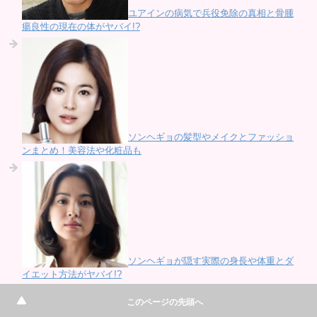
ユアインの病気で兵役免除の真相と骨腫
瘍良性の現在の体がヤバイ!?
ソンヘギョの髪型やメイクとファッショ
ンまとめ！美容法や化粧品も
ソンヘギョが隠す実際の身長や体重とダ
イエット方法がヤバイ!?
このページの先頭へ