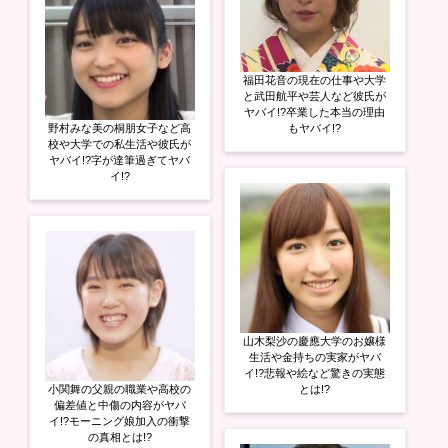
福田花音の現在の仕事や大学
と武田航平や芸人など彼氏が
ヤバイ!?卒業した本当の理由
野村みな美の桐朋女子など高
もヤバイ!?
校や大学での私生活や彼氏が
ヤバイ!?字が達筆過ぎてヤバ
イ!?
山木梨沙の慶應大学のお嬢様
生活や金持ちの実家がヤバ
イ!?悲報や絵など驚きの実態
小関舞の父親の職業や高校の
とは!?
偏差値と中傷の内容がヤバ
イ!?モーニング娘加入の衝撃
の真相とは!?