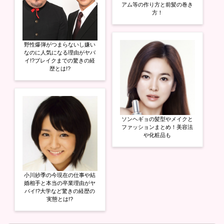
アム等の作り方と前髪の巻き
方！
野性爆弾がつまらないし嫌い
なのに人気になる理由がヤバ
イ!?ブレイクまでの驚きの経
歴とは!?
ソンヘギョの髪型やメイクと
ファッションまとめ！美容法
や化粧品も
小川紗季の今現在の仕事や結
婚相手と本当の卒業理由がヤ
バイ!?大学など驚きの経歴の
実態とは!?