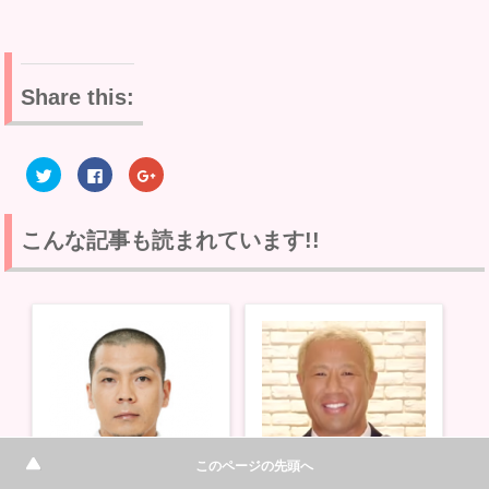
Share this:
ク
F
ク
リ
a
リ
ッ
c
ッ
ク
e
ク
し
b
し
て
o
て
こんな記事も読まれています!!
T
o
G
w
k
o
i
で
o
t
共
g
t
有
l
e
す
e
r
る
+
で
に
で
共
は
共
有
ク
有
(
リ
(
新
ッ
新
し
ク
し
い
し
い
ウ
て
ウ
ィ
く
ィ
ン
だ
ン
このページの先頭へ
ド
さ
ド
ウ
い
ウ