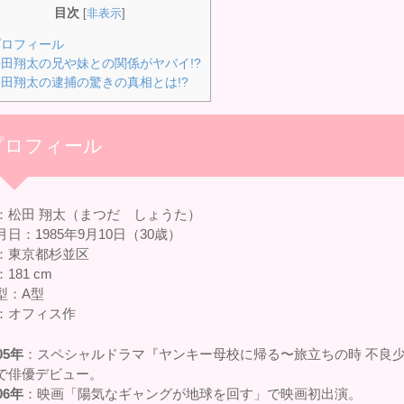
目次
[
非表示
]
ロフィール
田翔太の兄や妹との関係がヤバイ!?
田翔太の逮捕の驚きの真相とは!?
プロフィール
：松田 翔太（まつだ しょうた）
日：1985年9月10日（30歳）
：東京都杉並区
181 cm
型：A型
：オフィス作
05年
：スペシャルドラマ『ヤンキー母校に帰る〜旅立ちの時 不良
で俳優デビュー。
06年
：映画「陽気なギャングが地球を回す」で映画初出演。