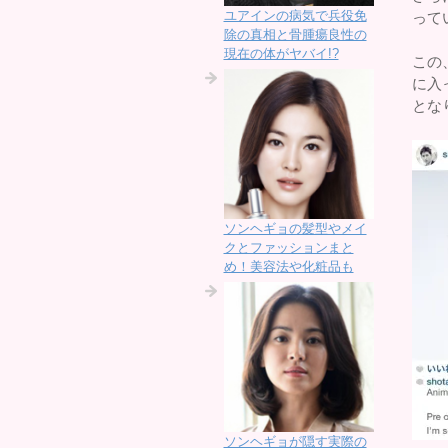
ユアインの病気で兵役免
って
除の真相と骨腫瘍良性の
現在の体がヤバイ!?
この
に入
とな
ソンヘギョの髪型やメイ
クとファッションまと
め！美容法や化粧品も
ソンヘギョが隠す実際の