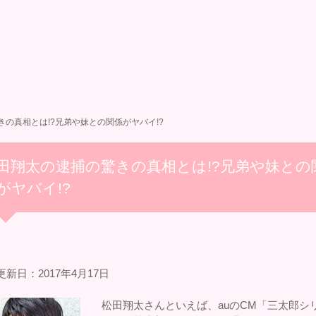
の真相とは!?兄弟や妹との関係がヤバイ!?
田翔太の逮捕の驚きの真相とは!?兄弟や妹との
がヤバイ!?
新日：2017年4月17日
松田翔太さんといえば、auのCM「三太郎シ