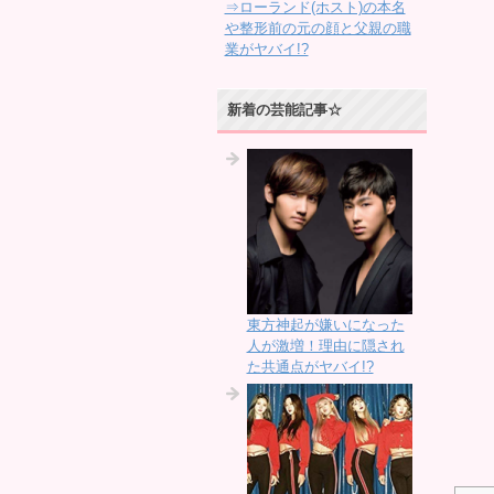
⇒ローランド(ホスト)の本名
や整形前の元の顔と父親の職
業がヤバイ!?
新着の芸能記事☆
東方神起が嫌いになった
人が激増！理由に隠され
た共通点がヤバイ!?