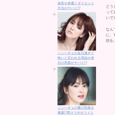
身長や体重とダイエット
どう
方法がヤバイ!?
って
いで
なん
に、
頭を
ソンヘギョが反日過ぎて
怖いと言われる理由や来
日の意図がヤバイ!?
ソンヘギョの裏の性格を
暴露!?悪そうやキツイと