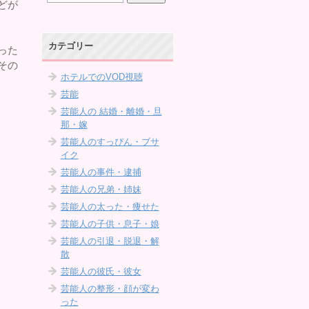
どが
カテゴリー
った
その
ホテルでのVOD視聴
芸能
芸能人の 結婚・離婚・旦
那・嫁
芸能人のすっぴん・ブサ
イク
芸能人の事件・逮捕
芸能人の兄弟・姉妹
芸能人の太った・痩せた
芸能人の子供・息子・娘
芸能人の引退・脱退・解
散
芸能人の彼氏・彼女
芸能人の整形・顔が変わ
った