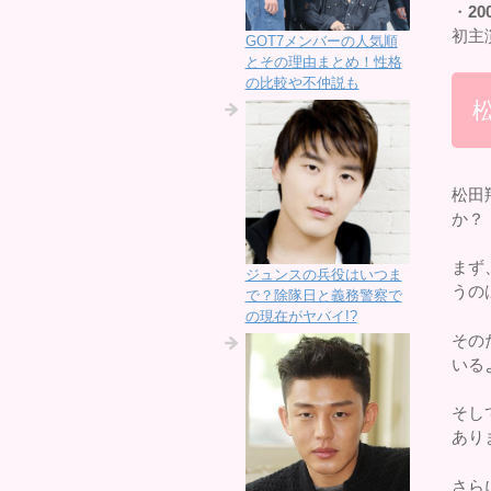
・
20
初主
GOT7メンバーの人気順
とその理由まとめ！性格
の比較や不仲説も
松田
か？
まず
ジュンスの兵役はいつま
うの
で？除隊日と義務警察で
の現在がヤバイ!?
その
いる
そし
あり
さら