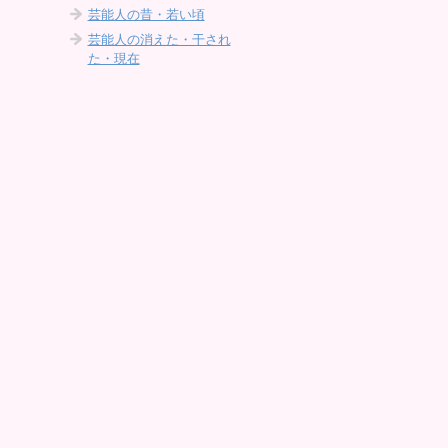
芸能人の昔・若い頃
芸能人の消えた・干され
た・現在