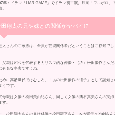
07年
：ドラマ「LIAR GAME」でドラマ初主演。映画「ワルボロ」
演。
松田翔太の兄や妹との関係がヤバイ!?
翔太さんのご家族は、全員が芸能関係者だということはご存知でし
、父親は昭和を代表するカリスマ的な俳優・（故）松田優作さんだ
は有名な事実ですよね。
ために高齢世代ではむしろ、「あの松田優作の遺子」として認知さ
ようです。
て母親は女優の松田美由紀さん、同じく女優の熊谷真美さんの実姉
ます。
に、松田翔太さんの兄は俳優の松田龍平さん、妹が歌手のYukiさん