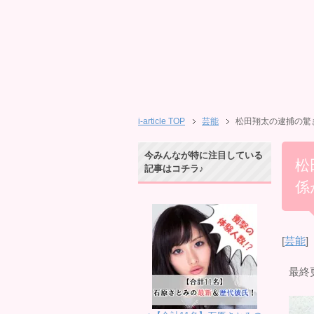
i-article TOP
芸能
松田翔太の逮捕の驚き
今みんなが特に注目している
松
記事はコチラ♪
係
[
芸能
]
最終更