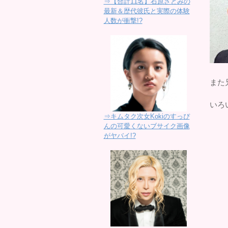
⇒【合計11名】石原さとみの
最新＆歴代彼氏と実際の体験
人数が衝撃!?
また
いろ
⇒キムタク次女Kokiのすっぴ
んの可愛くないブサイク画像
がヤバイ!?