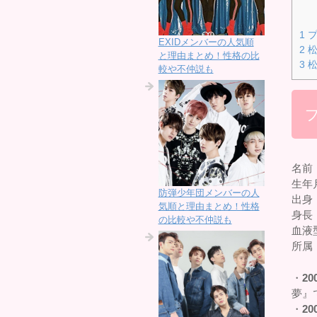
1
プ
EXIDメンバーの人気順
2
松
と理由まとめ！性格の比
3
松
較や不仲説も
名前
生年月
防弾少年団メンバーの人
出身
気順と理由まとめ！性格
身長：
の比較や不仲説も
血液
所属
・
20
夢』
・
20