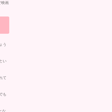
で映画
ょう
とい
れて
でも
とな