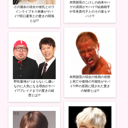
本間朋晃のこけしの由来やハ
小川麗奈の現在や彼氏とのラ
ゲの原因がヤバイ!?結婚相手
インライブキス画像がヤバ
や市来貴代子とのその後もヤ
イ!?田口夏実との驚きの関係
バイ!?
とは!?
本間朋晃の現在の怪我の容態
野性爆弾がつまらないし嫌い
と死亡や復帰の可能性がヤバ
なのに人気になる理由がヤバ
イ!?声の原因に隠された驚き
イ!?ブレイクまでの驚きの経
の秘密とは!?
歴とは!?