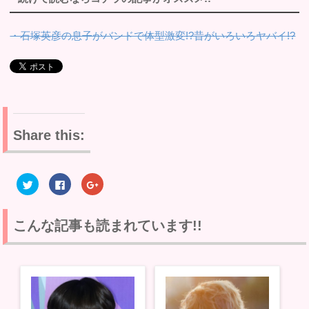
・石塚英彦の息子がバンドで体型激変!?昔がいろいろヤバイ!?
Share this:
ク
F
ク
リ
a
リ
ッ
c
ッ
ク
e
ク
し
b
し
て
o
て
こんな記事も読まれています!!
T
o
G
w
k
o
i
で
o
t
共
g
t
有
l
e
す
e
r
る
+
で
に
で
共
は
共
有
ク
有