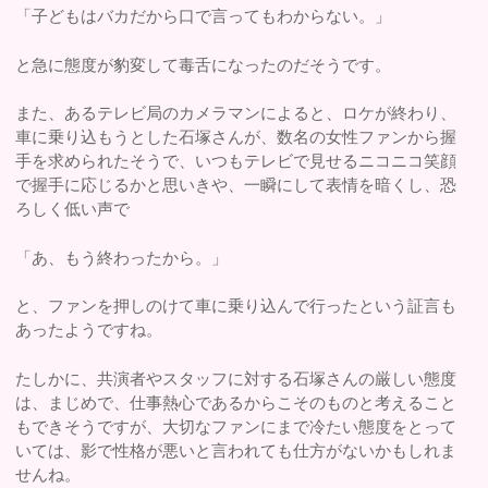
「子どもはバカだから口で言ってもわからない。」
と急に態度が豹変して毒舌になったのだそうです。
また、あるテレビ局のカメラマンによると、ロケが終わり、
車に乗り込もうとした石塚さんが、数名の女性ファンから握
手を求められたそうで、いつもテレビで見せるニコニコ笑顔
で握手に応じるかと思いきや、一瞬にして表情を暗くし、恐
ろしく低い声で
「あ、もう終わったから。」
と、ファンを押しのけて車に乗り込んで行ったという証言も
あったようですね。
たしかに、共演者やスタッフに対する石塚さんの厳しい態度
は、まじめで、仕事熱心であるからこそのものと考えること
もできそうですが、大切なファンにまで冷たい態度をとって
いては、影で性格が悪いと言われても仕方がないかもしれま
せんね。