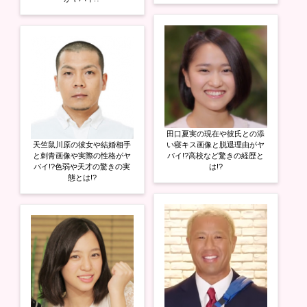
田口夏実の現在や彼氏との添
天竺鼠川原の彼女や結婚相手
い寝キス画像と脱退理由がヤ
と刺青画像や実際の性格がヤ
バイ!?高校など驚きの経歴と
バイ!?色弱や天才の驚きの実
は!?
態とは!?