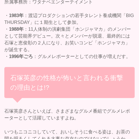
所属事務所：ワタナベエンターテイメント
・
1983年
：渡辺プロダクションの若手タレント養成機関「BIG
THURSDAY」に１期生として参加。
・
1988年
：11人体制の演劇集団「ホンジャマカ」のメンバー
として芸能界デビュー。次々とメンバーが脱退、最終的には
石塚と恵俊彰の２人になり、お笑いコンビ「ホンジャマカ」
が誕生する。
・
1996年ごろ
：グルメレポーターとしての仕事が増えだす。
石塚英彦の性格が怖いと言われる衝撃
の理由とは!?
石塚英彦さんといえば、さまざまなグルメ番組でグルメレポ
ーターとして活躍していますよね。
いつもニコニコしていて、おいしそうに食べる姿は、お茶の
間を明るくしてくれる大事な存在なのではないでしょうか。