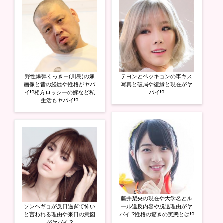
野性爆弾くっきー(川島)の嫁
テヨンとベッキョンの車キス
画像と昔の経歴や性格がヤバ
写真と破局や復縁と現在がヤ
イ!?相方ロッシーの嫁など私
バイ!?
生活もヤバイ!?
藤井梨央の現在や大学名とル
ソンヘギョが反日過ぎて怖い
ール違反内容や脱退理由がヤ
と言われる理由や来日の意図
バイ!?性格の驚きの実態とは!?
がヤバイ!?