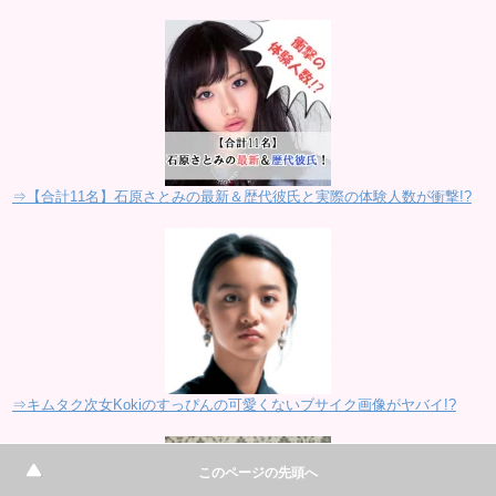
⇒【合計11名】石原さとみの最新＆歴代彼氏と実際の体験人数が衝撃!?
⇒キムタク次女Kokiのすっぴんの可愛くないブサイク画像がヤバイ!?
このページの先頭へ