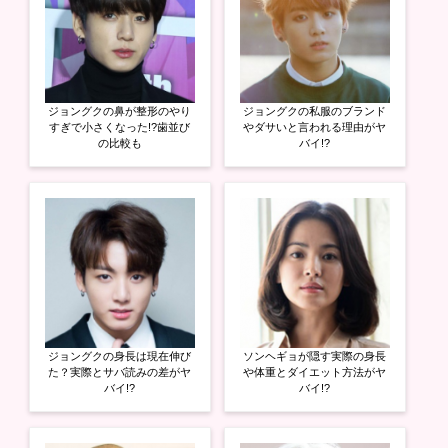
(
リ
(
新
ッ
新
し
ク
し
い
し
い
ウ
て
ウ
ィ
く
ィ
ン
だ
ン
ド
さ
ド
ウ
い
ウ
ジョングクの鼻が整形のやり
ジョングクの私服のブランド
で
(
で
開
新
開
すぎで小さくなった!?歯並び
やダサいと言われる理由がヤ
き
し
き
の比較も
バイ!?
ま
い
ま
す
ウ
す
)
ィ
)
ン
ド
ウ
で
開
き
ま
す
)
ジョングクの身長は現在伸び
ソンヘギョが隠す実際の身長
た？実際とサバ読みの差がヤ
や体重とダイエット方法がヤ
バイ!?
バイ!?