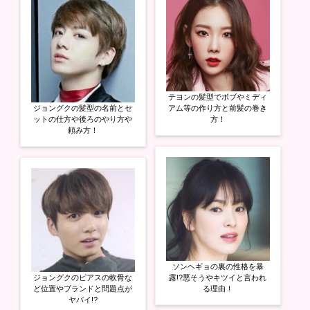
テヨンの髪型でボブやミディ
ジョングクの髪型の名前とセ
アム等の作り方と前髪の巻き
ットの仕方や後ろのやり方や
方！
頼み方！
ソンヘギョの裏の性格を暴
ジョングクのピアスの軟骨な
露!?悪そうやキツイと言われ
ど位置やブランドと問題点が
る理由！
ヤバイ!?