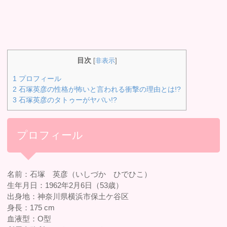
目次
[
非表示
]
1
プロフィール
2
石塚英彦の性格が怖いと言われる衝撃の理由とは!?
3
石塚英彦のタトゥーがヤバい!?
プロフィール
名前：石塚 英彦（いしづか ひでひこ）
生年月日：1962年2月6日（53歳）
出身地：神奈川県横浜市保土ケ谷区
身長：175 cm
血液型：O型