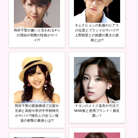
キムテヒョンの私服やピアス
岡井千聖が嫌いと言われる4つ
の位置とブランドがヤバイ!?
の理由や実際の性格がヤバ
上野樹里との熱愛の驚きの真
イ!?
相とは!?
岡井千聖の家族構成で父親や
テヨンのメイク道具や方法で
兄弟と高校や所沢中学校時代
MrMr版と使用ブランド！最近
がヤバイ!?彼氏との合コン報
濃い？
道の衝撃の裏側とは!?