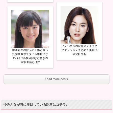
ソンヘギョの髪型やメイクと
浜浦彩乃の彼氏の正体と太っ
ファッションまとめ！美容法
た脚画像やスタイル維持法が
や化粧品も
ヤバイ!?高校や姉など驚きの
実家生活とは!?
Load more posts
今みんなが特に注目している記事はコチラ♪