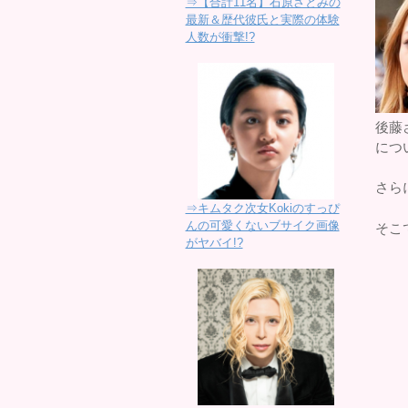
⇒【合計11名】石原さとみの
最新＆歴代彼氏と実際の体験
人数が衝撃!?
後藤
につ
さら
⇒キムタク次女Kokiのすっぴ
んの可愛くないブサイク画像
そこ
がヤバイ!?