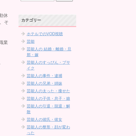
動休
カテゴリー
が、そ
ホテルでのVOD視聴
芸能
職業
芸能人の 結婚・離婚・旦
那・嫁
。
芸能人のすっぴん・ブサ
イク
芸能人の事件・逮捕
芸能人の兄弟・姉妹
芸能人の太った・痩せた
芸能人の子供・息子・娘
芸能人の引退・脱退・解
散
芸能人の彼氏・彼女
芸能人の整形・顔が変わ
った