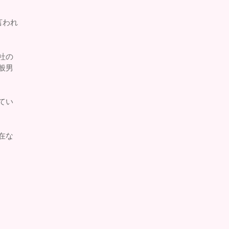
言われ
社の
般男
てい
在な