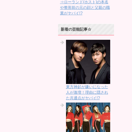
⇒ローランド(ホスト)の本名
や整形前の元の顔と父親の職
業がヤバイ!?
新着の芸能記事☆
東方神起が嫌いになった
人が激増！理由に隠され
た共通点がヤバイ!?