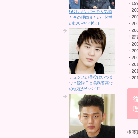
・
19
・
20
GOT7メンバーの人気順
・
20
とその理由まとめ！性格
の比較や不仲説も
・
20
・
20
「青
・
20
・
20
・
20
・
20
・
20
ジュンスの兵役はいつま
・
20
で？除隊日と義務警察で
の現在がヤバイ!?
後藤