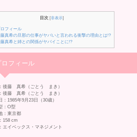
目次
[
非表示
]
ロフィール
藤真希の旦那の仕事がヤバいと言われる衝撃の理由とは!?
藤真希と姉との関係がヤバイことに!?
プロフィール
：後藤 真希（ごとう まき）
：後藤 真希（ごとう まき）
：1985年9月23日（30歳）
型：O型
地：東京都
158 cm
：エイベックス・マネジメント