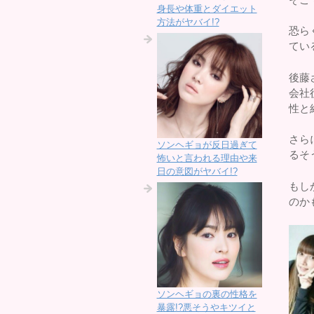
身長や体重とダイエット
方法がヤバイ!?
恐ら
てい
後藤
会社
性と
さら
ソンヘギョが反日過ぎて
るそ
怖いと言われる理由や来
日の意図がヤバイ!?
もし
のか
ソンヘギョの裏の性格を
暴露!?悪そうやキツイと