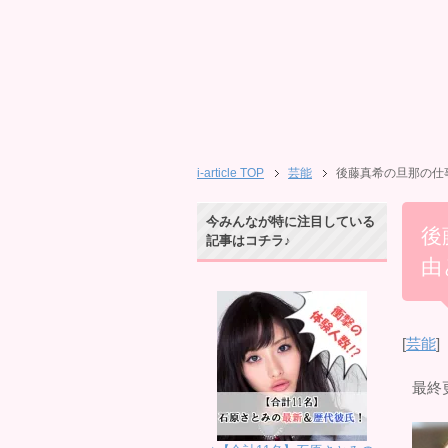
i-article TOP
芸能
後藤真希の旦那の仕
今みんなが特に注目している
後
記事はコチラ♪
由
[
芸能
]
最終更