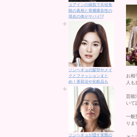
ユアインの病気で兵役免
除の真相と骨腫瘍良性の
現在の体がヤバイ!?
ソンヘギョの髪型やメイ
お相
クとファッションまと
め！美容法や化粧品も
人も
芸能
いて
一般
りま
ソンヘギョが隠す実際の
そこ