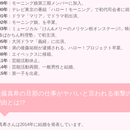
99年
：モーニング娘第三期メンバーに加入。
00年
：テレビ東京の番組「ハロー！モーニング」で初代司会者に就
01年
：ドラマ「マリア」でドラマ初出演。
02年
：モーニング娘。を卒業。
03年
：ミュージカル「けん&メリーのメリケン粉オンステージ!」映
春ばかちん料理塾」で初主演。
05年
：大河ドラマ「義経」に出演。
07年
：弟の後藤祐樹が逮捕される。ハロー！プロジェクト卒業。
08年
：エイベックスに移籍。
11年
：芸能活動休止。
14年
：芸能活動再開。一般男性と結婚。
15年
：第一子を出産。
後藤真希の旦那の仕事がヤバいと言われる衝撃
理由とは!?
真希さんは2014年に結婚を発表しています。