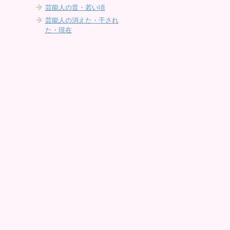
芸能人の昔・若い頃
芸能人の消えた・干され
た・現在