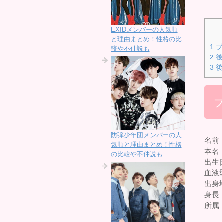
EXIDメンバーの人気順
と理由まとめ！性格の比
1
プ
較や不仲説も
2
後
3
後
防弾少年団メンバーの人
名前
気順と理由まとめ！性格
本名
の比較や不仲説も
出生日
血液
出身
身長：
所属