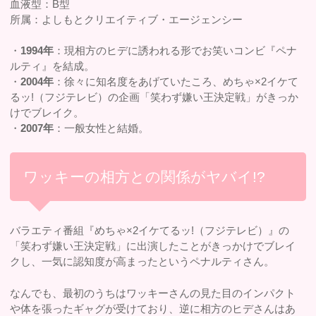
血液型：B型
所属：よしもとクリエイティブ・エージェンシー
・
1994年
：現相方のヒデに誘われる形でお笑いコンビ『ペナ
ルティ』を結成。
・
2004年
：徐々に知名度をあげていたころ、めちゃ×2イケて
るッ!（フジテレビ）の企画「笑わず嫌い王決定戦」がきっか
けでブレイク。
・
2007年
：一般女性と結婚。
ワッキーの相方との関係がヤバイ!?
バラエティ番組『めちゃ×2イケてるッ!（フジテレビ）』の
「笑わず嫌い王決定戦」に出演したことがきっかけでブレイ
クし、一気に認知度が高まったというペナルティさん。
なんでも、最初のうちはワッキーさんの見た目のインパクト
や体を張ったギャグが受けており、逆に相方のヒデさんはあ