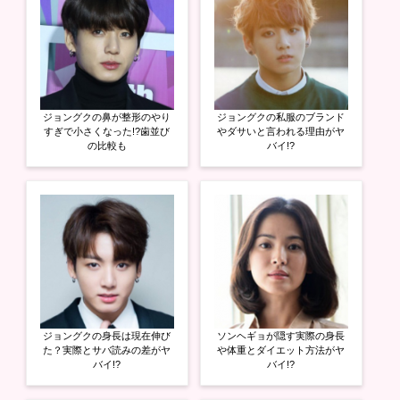
共
は
共
有
ク
有
(
リ
(
新
ッ
新
し
ク
し
い
し
い
ウ
て
ウ
ィ
く
ィ
ン
だ
ン
ド
さ
ド
ウ
い
ウ
ジョングクの鼻が整形のやり
ジョングクの私服のブランド
で
(
で
開
新
開
すぎで小さくなった!?歯並び
やダサいと言われる理由がヤ
き
し
き
の比較も
バイ!?
ま
い
ま
す
ウ
す
)
ィ
)
ン
ド
ウ
で
開
き
ま
す
)
ジョングクの身長は現在伸び
ソンヘギョが隠す実際の身長
た？実際とサバ読みの差がヤ
や体重とダイエット方法がヤ
バイ!?
バイ!?