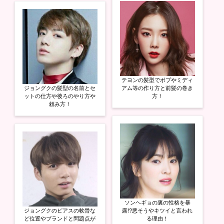
テヨンの髪型でボブやミディ
ジョングクの髪型の名前とセ
アム等の作り方と前髪の巻き
ットの仕方や後ろのやり方や
方！
頼み方！
ソンヘギョの裏の性格を暴
ジョングクのピアスの軟骨な
露!?悪そうやキツイと言われ
ど位置やブランドと問題点が
る理由！