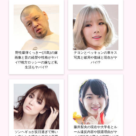
野性爆弾くっきー(川島)の嫁
テヨンとベッキョンの車キス
画像と昔の経歴や性格がヤバ
写真と破局や復縁と現在がヤ
イ!?相方ロッシーの嫁など私
バイ!?
生活もヤバイ!?
藤井梨央の現在や大学名とル
ソンヘギョが反日過ぎて怖い
ール違反内容や脱退理由がヤ