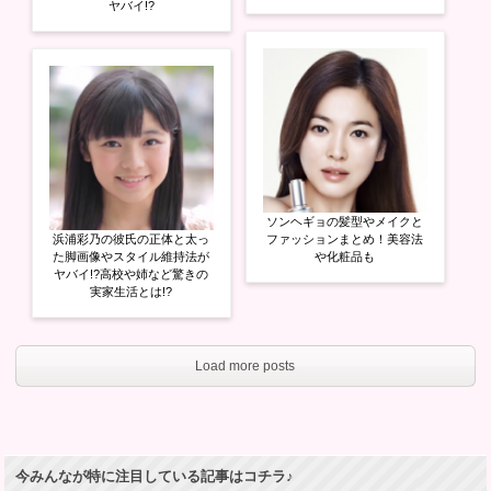
ヤバイ!?
ソンヘギョの髪型やメイクと
浜浦彩乃の彼氏の正体と太っ
ファッションまとめ！美容法
た脚画像やスタイル維持法が
や化粧品も
ヤバイ!?高校や姉など驚きの
実家生活とは!?
Load more posts
今みんなが特に注目している記事はコチラ♪