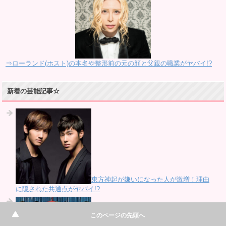
⇒ローランド(ホスト)の本名や整形前の元の顔と父親の職業がヤバイ!?
新着の芸能記事☆
東方神起が嫌いになった人が激増！理由
に隠された共通点がヤバイ!?
このページの先頭へ