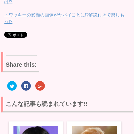
は!?
・ワッキーの変顔の画像がヤバイことに!?解説付きで楽しも
う!?
Share this:
ク
F
ク
リ
a
リ
ッ
c
ッ
ク
e
ク
し
b
し
て
o
て
こんな記事も読まれています!!
T
o
G
w
k
o
i
で
o
t
共
g
t
有
l
e
す
e
r
る
+
で
に
で