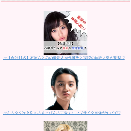
⇒【合計11名】石原さとみの最新＆歴代彼氏と実際の体験人数が衝撃!?
⇒キムタク次女Kokiのすっぴんの可愛くないブサイク画像がヤバイ!?