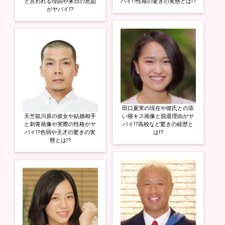
と言われる理由や来日の意図
バイ!?性格の驚きの実態とは!?
がヤバイ!?
田口夏実の現在や彼氏との添
天竺鼠川原の彼女や結婚相手
い寝キス画像と脱退理由がヤ
と刺青画像や実際の性格がヤ
バイ!?高校など驚きの経歴と
バイ!?色弱や天才の驚きの実
は!?
態とは!?