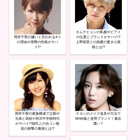
キムテヒョンの私服やピアス
岡井千聖が嫌いと言われる4つ
の位置とブランドがヤバイ!?
の理由や実際の性格がヤバ
上野樹里との熱愛の驚きの真
イ!?
相とは!?
岡井千聖の家族構成で父親や
テヨンのメイク道具や方法で
兄弟と高校や所沢中学校時代
MrMr版と使用ブランド！最近
がヤバイ!?彼氏との合コン報
濃い？
道の衝撃の裏側とは!?