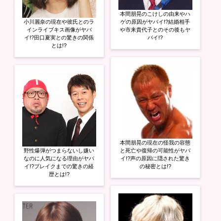
本間朋晃のこけしの由来やハ
小川麗奈の現在や彼氏とのラ
ゲの原因がヤバイ!?結婚相手
インライブキス画像がヤバ
や市来貴代子とのその後もヤ
イ!?田口夏実との驚きの関係
バイ!?
とは!?
本間朋晃の現在の怪我の容態
野性爆弾がつまらないし嫌い
と死亡や復帰の可能性がヤバ
なのに人気になる理由がヤバ
イ!?声の原因に隠された驚き
イ!?ブレイクまでの驚きの経
の秘密とは!?
歴とは!?