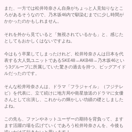
また、一方では松井玲奈さん自身がちょっと人見知りなとこ
ろがあるそうなので、乃木坂46内で馴染むまでに少し時間が
かかったのかもしれません。
それを外から見ていると「無視されているかも」と、感じた
としてもおかしくはないですよね。
今はもう卒業してしまったけれど、松井玲奈さんは日本を代
表する大人気ユニットであるSKE48→AKB48→乃木坂46とい
う3グループに所属していた驚きの過去を持つ、ビッグアイド
ルだったのです。
そんな松井玲奈さんは、ドラマ「フラジャイル」（フジテレ
ビ）を代表に、立て続けに地方局や衛星放送のドラマに女優
さんとして出演し、これからの輝かしい功績の礎としました
よね。
この先も、ファンやネットユーザーの期待を背負って、ます
ます活躍の場を広げていくであろう松井玲奈さんを、今後も
追いかけて行きたいと思います！