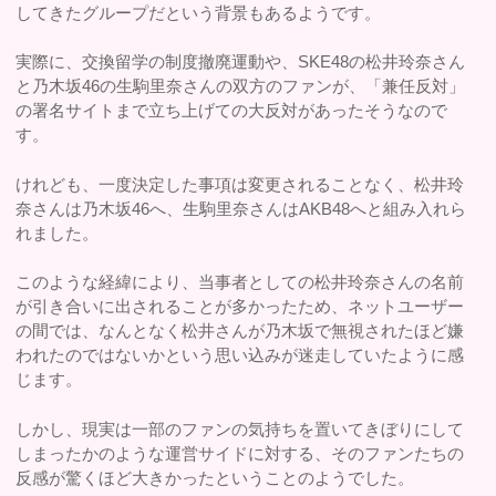
してきたグループだという背景もあるようです。
実際に、交換留学の制度撤廃運動や、SKE48の松井玲奈さん
と乃木坂46の生駒里奈さんの双方のファンが、「兼任反対」
の署名サイトまで立ち上げての大反対があったそうなので
す。
けれども、一度決定した事項は変更されることなく、松井玲
奈さんは乃木坂46へ、生駒里奈さんはAKB48へと組み入れら
れました。
このような経緯により、当事者としての松井玲奈さんの名前
が引き合いに出されることが多かったため、ネットユーザー
の間では、なんとなく松井さんが乃木坂で無視されたほど嫌
われたのではないかという思い込みが迷走していたように感
じます。
しかし、現実は一部のファンの気持ちを置いてきぼりにして
しまったかのような運営サイドに対する、そのファンたちの
反感が驚くほど大きかったということのようでした。