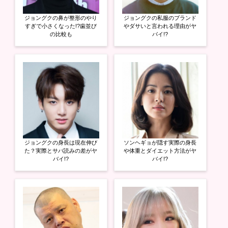
ン
だ
ン
ド
さ
ド
ウ
い
ウ
ジョングクの鼻が整形のやり
ジョングクの私服のブランド
で
(
で
開
新
開
すぎで小さくなった!?歯並び
やダサいと言われる理由がヤ
き
し
き
の比較も
バイ!?
ま
い
ま
す
ウ
す
)
ィ
)
ン
ド
ウ
で
開
き
ま
す
)
ジョングクの身長は現在伸び
ソンヘギョが隠す実際の身長
た？実際とサバ読みの差がヤ
や体重とダイエット方法がヤ
バイ!?
バイ!?