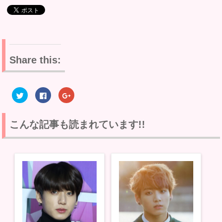
Share this:
ク
F
ク
リ
a
リ
ッ
c
ッ
ク
e
ク
し
b
し
て
o
て
こんな記事も読まれています!!
T
o
G
w
k
o
i
で
o
t
共
g
t
有
l
e
す
e
r
る
+
で
に
で
共
は
共
有
ク
有
(
リ
(
新
ッ
新
し
ク
し
い
し
い
ウ
て
ウ
ィ
く
ィ