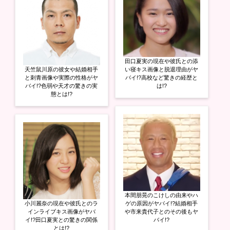
田口夏実の現在や彼氏との添
天竺鼠川原の彼女や結婚相手
い寝キス画像と脱退理由がヤ
と刺青画像や実際の性格がヤ
バイ!?高校など驚きの経歴と
バイ!?色弱や天才の驚きの実
は!?
態とは!?
本間朋晃のこけしの由来やハ
小川麗奈の現在や彼氏とのラ
ゲの原因がヤバイ!?結婚相手
インライブキス画像がヤバ
や市来貴代子とのその後もヤ
イ!?田口夏実との驚きの関係
バイ!?
とは!?