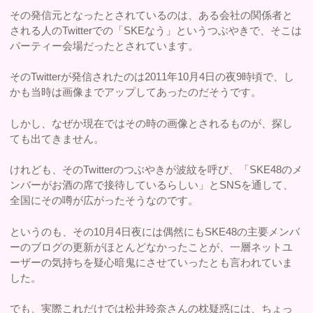
その発信元となったとされているのは、ある会社の関係者と
される人のTwitterでの「SKEなう」というつぶやきで、そこは
パーティー会場だったとされています。
そのTwitterが発信されたのは2011年10月4日の夜9時頃で、し
かも当時は画像までアップしてあったのだそうです。
しかし、なぜか現在ではその時の画像とされるものが、探し
ても出てきません。
けれども、そのTwitterのつぶやきが波紋を呼び、「SKE48のメ
ンバーがお酒の席で接待しているらしい」とSNSを通して、
全国にその噂が広がったそうなのです。
というのも、その10月4日夜には偶然にもSKE48の主要メンバ
ーのブログの更新がほとんどなかったことが、一層ネットユ
ーザーの気持ちを疑心暗鬼にさせていったとも言われていま
した。
でも、実際これだけでは松井玲奈さんの枕疑惑には、ちょっ