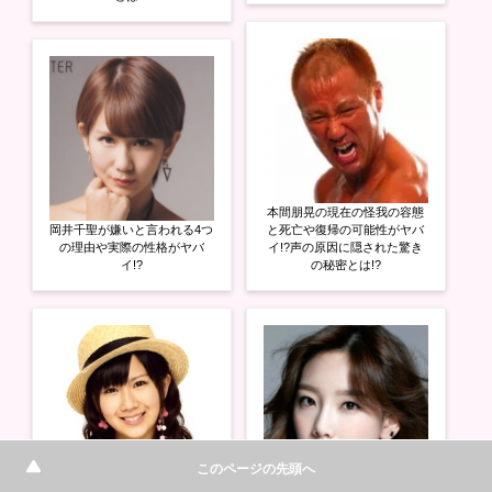
本間朋晃の現在の怪我の容態
岡井千聖が嫌いと言われる4つ
と死亡や復帰の可能性がヤバ
の理由や実際の性格がヤバ
イ!?声の原因に隠された驚き
イ!?
の秘密とは!?
このページの先頭へ