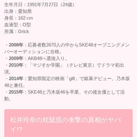
生年月日：1991年7月27日（24歳）
出身：愛知県
身長：162 cm
血液型：O型
所属：Grick
・
2008年
：応募者数2670人の中からSKE48オープニングメン
バーオーディションに合格。
・
2009年
：AKB48へ選抜入り。
・
2010年
：「マジすか学園」（テレビ東京）でドラマ初出
演。
・
2014年
：愛知県限定の映画「gift」で銀幕デビュー。乃木坂
48と兼任。
・
2015年
：SKE48と乃木坂46を卒業、その後女優として活
動。
松井玲奈の枕疑惑の衝撃の真相がヤバ
イ!?