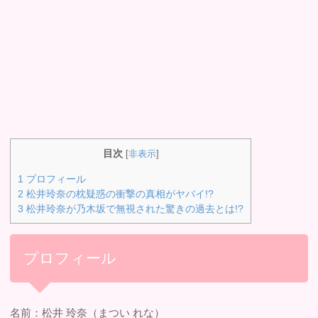
目次
[
非表示
]
1
プロフィール
2
松井玲奈の枕疑惑の衝撃の真相がヤバイ!?
3
松井玲奈が乃木坂で無視された驚きの過去とは!?
プロフィール
名前：松井 玲奈（まつい れな）