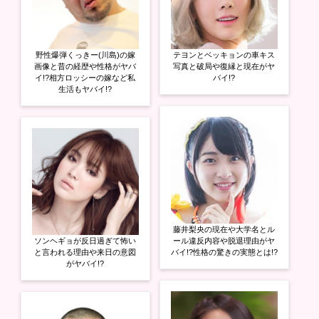
野性爆弾くっきー(川島)の嫁
テヨンとベッキョンの車キス
画像と昔の経歴や性格がヤバ
写真と破局や復縁と現在がヤ
イ!?相方ロッシーの嫁など私
バイ!?
生活もヤバイ!?
藤井梨央の現在や大学名とル
ソンヘギョが反日過ぎて怖い
ール違反内容や脱退理由がヤ
と言われる理由や来日の意図
バイ!?性格の驚きの実態とは!?
がヤバイ!?