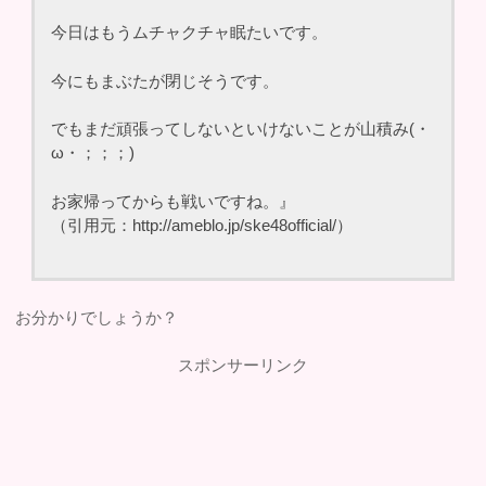
今日はもうムチャクチャ眠たいです。
今にもまぶたが閉じそうです。
でもまだ頑張ってしないといけないことが山積み(・
ω・；；；)
お家帰ってからも戦いですね。』
（引用元：http://ameblo.jp/ske48official/）
お分かりでしょうか？
スポンサーリンク