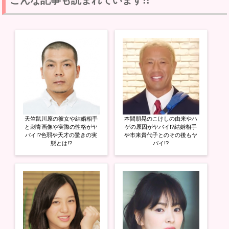
T
o
G
w
k
o
i
で
o
t
共
g
t
有
l
e
す
e
r
る
+
で
に
で
共
は
共
有
ク
有
(
リ
(
新
ッ
新
し
ク
し
い
し
い
ウ
て
ウ
ィ
く
ィ
ン
だ
ン
ド
さ
ド
ウ
い
ウ
天竺鼠川原の彼女や結婚相手
本間朋晃のこけしの由来やハ
で
(
で
開
新
開
と刺青画像や実際の性格がヤ
ゲの原因がヤバイ!?結婚相手
き
し
き
バイ!?色弱や天才の驚きの実
や市来貴代子とのその後もヤ
ま
い
ま
態とは!?
バイ!?
す
ウ
す
)
ィ
)
ン
ド
ウ
で
開
き
ま
す
)