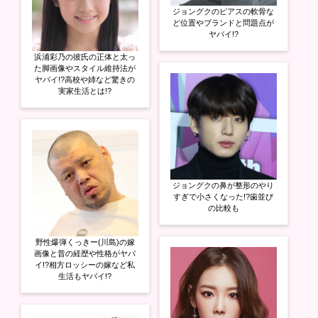
ジョングクのピアスの軟骨な
ど位置やブランドと問題点が
ヤバイ!?
浜浦彩乃の彼氏の正体と太っ
た脚画像やスタイル維持法が
ヤバイ!?高校や姉など驚きの
実家生活とは!?
ジョングクの鼻が整形のやり
すぎで小さくなった!?歯並び
の比較も
野性爆弾くっきー(川島)の嫁
画像と昔の経歴や性格がヤバ
イ!?相方ロッシーの嫁など私
生活もヤバイ!?