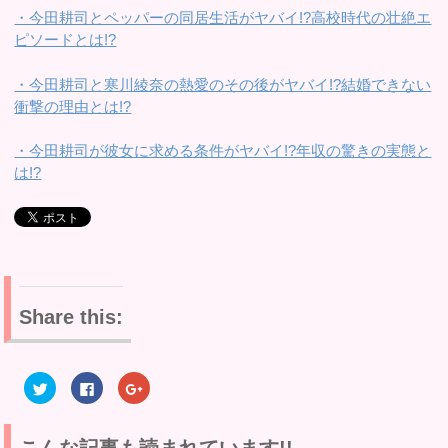
・今田耕司とペッパーの同居生活がヤバイ!?高校時代の壮絶エ
ピソードとは!?
・今田耕司と寒川綾奈の熱愛のその後がヤバイ!?結婚できない
衝撃の理由とは!?
・今田耕司が彼女に求める条件がヤバイ!?年収の驚きの実態と
は!?
Share this:
ク
F
ク
リ
a
リ
ッ
c
ッ
ク
e
ク
し
b
し
て
o
て
こんな記事も読まれています!!