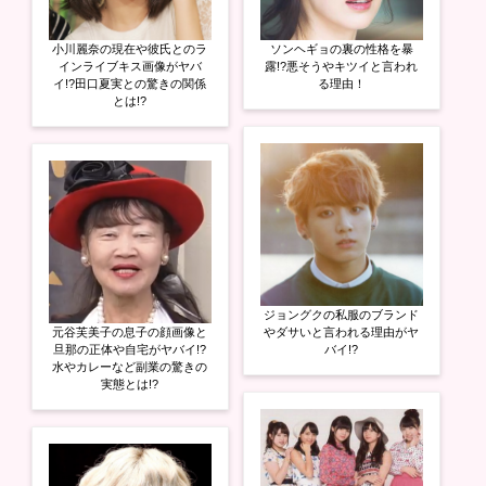
小川麗奈の現在や彼氏とのラ
ソンヘギョの裏の性格を暴
インライブキス画像がヤバ
露!?悪そうやキツイと言われ
イ!?田口夏実との驚きの関係
る理由！
とは!?
ジョングクの私服のブランド
元谷芙美子の息子の顔画像と
やダサいと言われる理由がヤ
旦那の正体や自宅がヤバイ!?
バイ!?
水やカレーなど副業の驚きの
実態とは!?