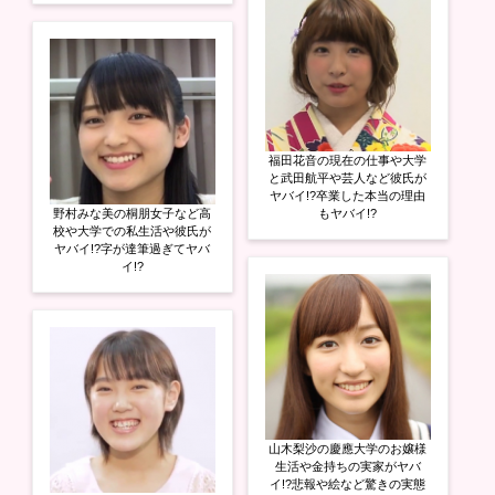
福田花音の現在の仕事や大学
と武田航平や芸人など彼氏が
ヤバイ!?卒業した本当の理由
野村みな美の桐朋女子など高
もヤバイ!?
校や大学での私生活や彼氏が
ヤバイ!?字が達筆過ぎてヤバ
イ!?
山木梨沙の慶應大学のお嬢様
生活や金持ちの実家がヤバ
イ!?悲報や絵など驚きの実態