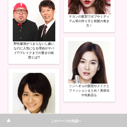
テヨンの髪型でボブやミディ
アム等の作り方と前髪の巻き
方！
野性爆弾がつまらないし嫌い
なのに人気になる理由がヤバ
イ!?ブレイクまでの驚きの経
歴とは!?
ソンヘギョの髪型やメイクと
ファッションまとめ！美容法
や化粧品も
小川紗季の今現在の仕事や結
このページの先頭へ
婚相手と本当の卒業理由がヤ
バイ!?大学など驚きの経歴の