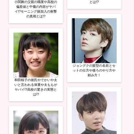
小関舞の父親の職業や高校の
とは!?
偏差値と中傷の内容がヤバ
イ!?モーニング娘加入の衝撃
の真相とは!?
ジョングクの髪型の名前とセ
ットの仕方や後ろのやり方や
頼み方！
和田桜子の彼氏やでかいや太
いと言われる体重や太ももが
ヤバイ!?高校の驚きの実態と
は!?