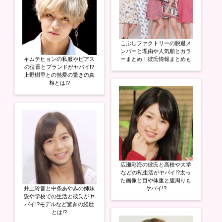
こぶしファクトリーの脱退メ
ンバーと理由や人気順とカラ
キムテヒョンの私服やピアス
ーまとめ！彼氏情報まとめも
の位置とブランドがヤバイ!?
上野樹里との熱愛の驚きの真
相とは!?
広瀬彩海の彼氏と高校や大学
などの私生活がヤバイ!?太っ
た画像と目や体重と腹周りも
井上玲音と中条あやみの姉妹
ヤバイ!?
説や学校での生活と彼氏がヤ
バイ!?モデルなど驚きの経歴
とは!?