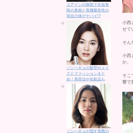
ユアインの病気で兵役免
除の真相と骨腫瘍良性の
現在の体がヤバイ!?
小西
せて
そん
小西
か。
ソンヘギョの髪型やメイ
クとファッションまと
そこ
め！美容法や化粧品も
響で
ソンヘギョが隠す実際の