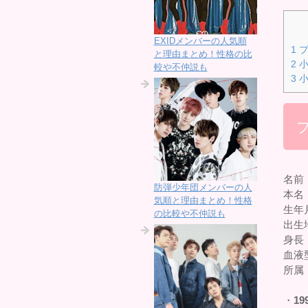
EXIDメンバーの人気順
1
プ
と理由まとめ！性格の比
2
小
較や不仲説も
3
小
名前
防弾少年団メンバーの人
本名
気順と理由まとめ！性格
生年月
の比較や不仲説も
出生
身長：
血液
所属
・
19