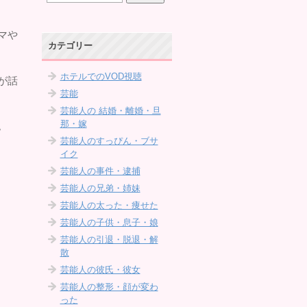
マや
カテゴリー
ホテルでのVOD視聴
が話
芸能
芸能人の 結婚・離婚・旦
那・嫁
。
芸能人のすっぴん・ブサ
イク
芸能人の事件・逮捕
芸能人の兄弟・姉妹
芸能人の太った・痩せた
芸能人の子供・息子・娘
芸能人の引退・脱退・解
散
芸能人の彼氏・彼女
芸能人の整形・顔が変わ
った