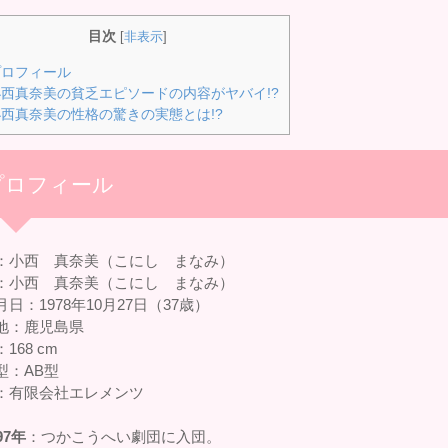
目次
[
非表示
]
ロフィール
西真奈美の貧乏エピソードの内容がヤバイ!?
西真奈美の性格の驚きの実態とは!?
プロフィール
：小西 真奈美（こにし まなみ）
：小西 真奈美（こにし まなみ）
日：1978年10月27日（37歳）
地：鹿児島県
168 cm
型：AB型
：有限会社エレメンツ
97年
：つかこうへい劇団に入団。