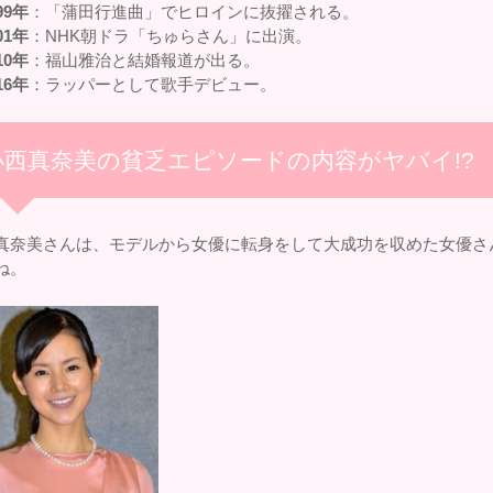
99年
：「蒲田行進曲」でヒロインに抜擢される。
01年
：NHK朝ドラ「ちゅらさん」に出演。
10年
：福山雅治と結婚報道が出る。
16年
：ラッパーとして歌手デビュー。
小西真奈美の貧乏エピソードの内容がヤバイ!?
真奈美さんは、モデルから女優に転身をして大成功を収めた女優さ
ね。