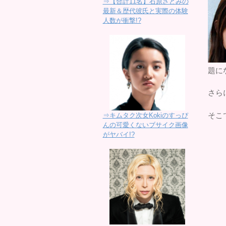
⇒【合計11名】石原さとみの
最新＆歴代彼氏と実際の体験
人数が衝撃!?
題に
さら
そこ
⇒キムタク次女Kokiのすっぴ
んの可愛くないブサイク画像
がヤバイ!?