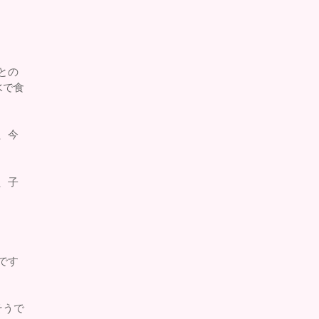
との
水で食
、今
、子
です
そうで