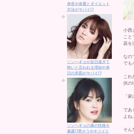
身長や体重とダイエット
方法がヤバイ!?
小西
こと
器を
なの
ソンヘギョが反日過ぎて
でも
怖いと言われる理由や来
日の意図がヤバイ!?
これ
供の
「家
であ
よね
ソンヘギョの裏の性格を
そん
暴露!?悪そうやキツイと