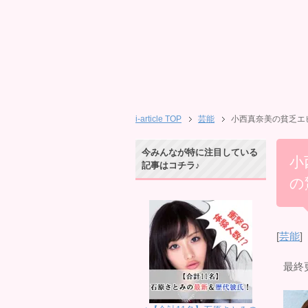
i-article TOP
芸能
小西真奈美の貧乏エピ
今みんなが特に注目している
小
記事はコチラ♪
の
[
芸能
]
最終更