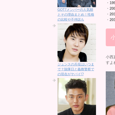
・
19
・
20
GOT7メンバーの人気順
・
20
とその理由まとめ！性格
の比較や不仲説も
・
20
小西
すよ
ジュンスの兵役はいつま
で？除隊日と義務警察で
の現在がヤバイ!?