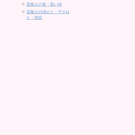
芸能人の昔・若い頃
芸能人の消えた・干され
た・現在