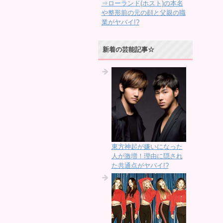
⇒ローランド(ホスト)の本名
や整形前の元の顔と父親の職
業がヤバイ!?
新着の芸能記事☆
東方神起が嫌いになった
人が激増！理由に隠され
た共通点がヤバイ!?