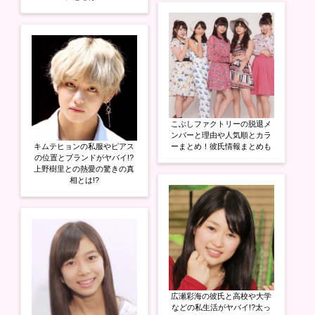
こぶしファクトリーの脱退メ
ンバーと理由や人気順とカラ
キムテヒョンの私服やピアス
ーまとめ！彼氏情報まとめも
の位置とブランドがヤバイ!?
上野樹里との熱愛の驚きの真
相とは!?
広瀬彩海の彼氏と高校や大学
などの私生活がヤバイ!?太っ