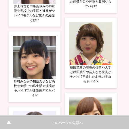
た画像と目や体重と腹周りも
井上玲音と中条あやみの姉妹
ヤバイ!?
説や学校での生活と彼氏がヤ
バイ!?モデルなど驚きの経歴
とは!?
福田花音の現在の仕事や大学
と武田航平や芸人など彼氏が
ヤバイ!?卒業した本当の理由
野村みな美の桐朋女子など高
もヤバイ!?
校や大学での私生活や彼氏が
ヤバイ!?字が達筆過ぎてヤバ
イ!?
このページの先頭へ