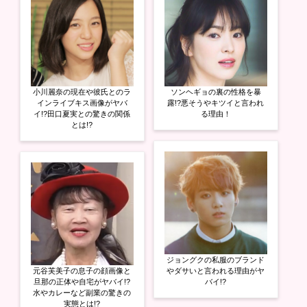
き
ま
す
)
小川麗奈の現在や彼氏とのラ
ソンヘギョの裏の性格を暴
インライブキス画像がヤバ
露!?悪そうやキツイと言われ
イ!?田口夏実との驚きの関係
る理由！
とは!?
ジョングクの私服のブランド
元谷芙美子の息子の顔画像と
やダサいと言われる理由がヤ
旦那の正体や自宅がヤバイ!?
バイ!?
水やカレーなど副業の驚きの
実態とは!?