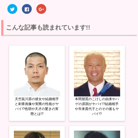
ク
F
ク
リ
a
リ
ッ
c
ッ
ク
e
ク
し
b
し
て
o
て
こんな記事も読まれています!!
T
o
G
w
k
o
i
で
o
t
共
g
t
有
l
e
す
e
r
る
+
で
に
で
共
は
共
有
ク
有
(
リ
(
新
ッ
新
し
ク
し
い
し
い
ウ
て
ウ
ィ
く
ィ
ン
だ
ン
ド
さ
ド
ウ
い
ウ
天竺鼠川原の彼女や結婚相手
本間朋晃のこけしの由来やハ
で
(
で
開
新
開
と刺青画像や実際の性格がヤ
ゲの原因がヤバイ!?結婚相手
き
し
き
バイ!?色弱や天才の驚きの実
や市来貴代子とのその後もヤ
ま
い
ま
態とは!?
バイ!?
す
ウ
す
)
ィ
)
ン
ド
ウ
で
開