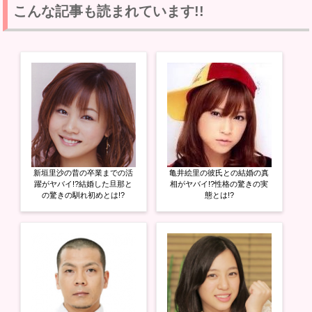
し
b
し
て
o
て
こんな記事も読まれています!!
T
o
G
w
k
o
i
で
o
t
共
g
t
有
l
e
す
e
r
る
+
で
に
で
共
は
共
有
ク
有
(
リ
(
新
ッ
新
し
ク
し
い
し
い
ウ
て
ウ
ィ
く
ィ
ン
だ
ン
ド
さ
ド
ウ
い
ウ
新垣里沙の昔の卒業までの活
亀井絵里の彼氏との結婚の真
で
(
で
開
新
開
躍がヤバイ!?結婚した旦那と
相がヤバイ!?性格の驚きの実
き
し
き
の驚きの馴れ初めとは!?
態とは!?
ま
い
ま
す
ウ
す
)
ィ
)
ン
ド
ウ
で
開
き
ま
す
)