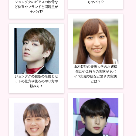
ジョングクのピアスの軟骨な
もヤバイ!?
ど位置やブランドと問題点が
ヤバイ!?
山木梨沙の慶應大学のお嬢様
生活や金持ちの実家がヤバ
ジョングクの髪型の名前とセ
イ!?悲報や絵など驚きの実態
ットの仕方や後ろのやり方や
とは!?
頼み方！