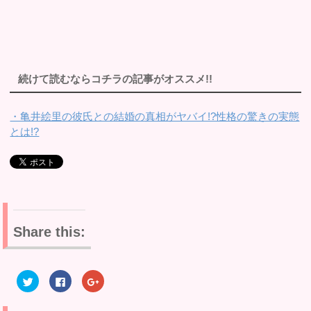
続けて読むならコチラの記事がオススメ!!
・亀井絵里の彼氏との結婚の真相がヤバイ!?性格の驚きの実態
とは!?
Share this:
ク
F
ク
リ
a
リ
ッ
c
ッ
ク
e
ク