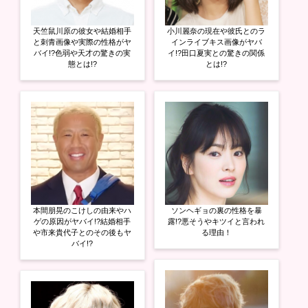
天竺鼠川原の彼女や結婚相手
小川麗奈の現在や彼氏とのラ
と刺青画像や実際の性格がヤ
インライブキス画像がヤバ
バイ!?色弱や天才の驚きの実
イ!?田口夏実との驚きの関係
態とは!?
とは!?
本間朋晃のこけしの由来やハ
ソンヘギョの裏の性格を暴
ゲの原因がヤバイ!?結婚相手
露!?悪そうやキツイと言われ
や市来貴代子とのその後もヤ
る理由！
バイ!?