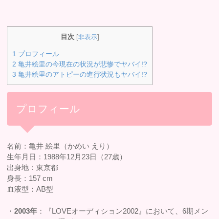
目次
[
非表示
]
1
プロフィール
2
亀井絵里の今現在の状況が悲惨でヤバイ!?
3
亀井絵里のアトピーの進行状況もヤバイ!?
プロフィール
名前：亀井 絵里（かめい えり）
生年月日：1988年12月23日（27歳）
出身地：東京都
身長：157 cm
血液型：AB型
・
2003年
：『LOVEオーディション2002』において、6期メン