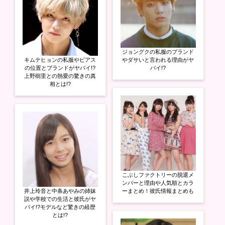
ジョングクの私服のブランド
キムテヒョンの私服やピアス
やダサいと言われる理由がヤ
の位置とブランドがヤバイ!?
バイ!?
上野樹里との熱愛の驚きの真
相とは!?
こぶしファクトリーの脱退メ
ンバーと理由や人気順とカラ
井上玲音と中条あやみの姉妹
ーまとめ！彼氏情報まとめも
説や学校での生活と彼氏がヤ
バイ!?モデルなど驚きの経歴
とは!?