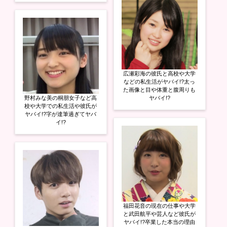
広瀬彩海の彼氏と高校や大学
などの私生活がヤバイ!?太っ
た画像と目や体重と腹周りも
野村みな美の桐朋女子など高
ヤバイ!?
校や大学での私生活や彼氏が
ヤバイ!?字が達筆過ぎてヤバ
イ!?
福田花音の現在の仕事や大学
と武田航平や芸人など彼氏が
ヤバイ!?卒業した本当の理由