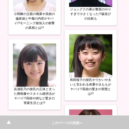
ジョングクの鼻が整形のやり
小関舞の父親の職業や高校の
すぎで小さくなった!?歯並び
偏差値と中傷の内容がヤバ
の比較も
イ!?モーニング娘加入の衝撃
の真相とは!?
和田桜子の彼氏やでかいや太
いと言われる体重や太ももが
浜浦彩乃の彼氏の正体と太っ
ヤバイ!?高校の驚きの実態と
た脚画像やスタイル維持法が
は!?
ヤバイ!?高校や姉など驚きの
実家生活とは!?
このページの先頭へ