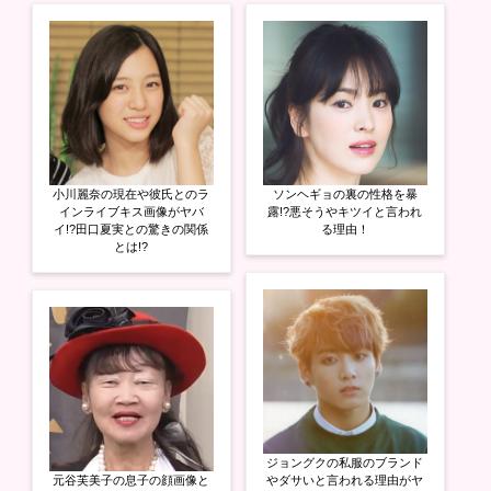
ド
ウ
で
開
き
ま
す
)
小川麗奈の現在や彼氏とのラ
ソンヘギョの裏の性格を暴
インライブキス画像がヤバ
露!?悪そうやキツイと言われ
イ!?田口夏実との驚きの関係
る理由！
とは!?
ジョングクの私服のブランド
元谷芙美子の息子の顔画像と
やダサいと言われる理由がヤ