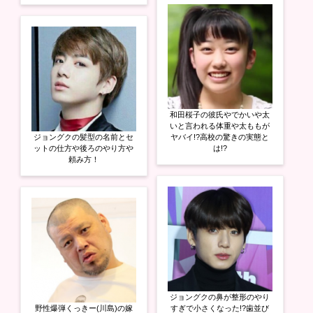
和田桜子の彼氏やでかいや太
いと言われる体重や太ももが
ジョングクの髪型の名前とセ
ヤバイ!?高校の驚きの実態と
ットの仕方や後ろのやり方や
は!?
頼み方！
ジョングクの鼻が整形のやり
野性爆弾くっきー(川島)の嫁
すぎで小さくなった!?歯並び