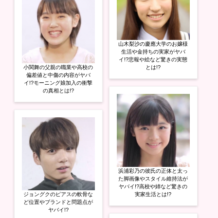
山木梨沙の慶應大学のお嬢様
生活や金持ちの実家がヤバ
イ!?悲報や絵など驚きの実態
小関舞の父親の職業や高校の
とは!?
偏差値と中傷の内容がヤバ
イ!?モーニング娘加入の衝撃
の真相とは!?
浜浦彩乃の彼氏の正体と太っ
た脚画像やスタイル維持法が
ヤバイ!?高校や姉など驚きの
ジョングクのピアスの軟骨な
実家生活とは!?
ど位置やブランドと問題点が
ヤバイ!?