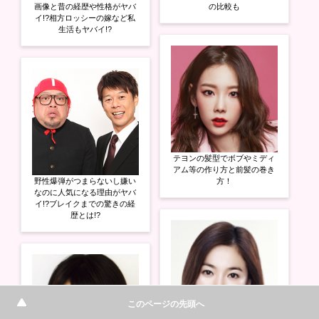
画像と昔の経歴や性格がヤバ
の比較も
イ!?相方ロッシーの嫁など私
生活もヤバイ!?
テヨンの髪型でボブやミディ
アム等の作り方と前髪の巻き
野性爆弾がつまらないし嫌い
方！
なのに人気になる理由がヤバ
イ!?ブレイクまでの驚きの経
歴とは!?
このページの先頭へ