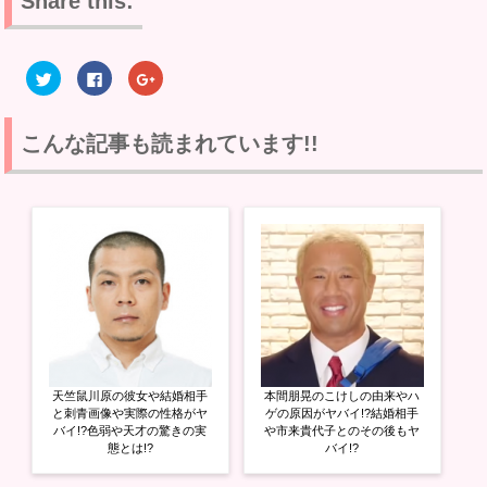
Share this:
ク
F
ク
リ
a
リ
ッ
c
ッ
ク
e
ク
し
b
し
て
o
て
こんな記事も読まれています!!
T
o
G
w
k
o
i
で
o
t
共
g
t
有
l
e
す
e
r
る
+
で
に
で
共
は
共
有
ク
有
(
リ
(
新
ッ
新
し
ク
し
い
し
い
ウ
て
ウ
ィ
く
ィ
ン
だ
ン
ド
さ
ド
ウ
い
ウ
天竺鼠川原の彼女や結婚相手
本間朋晃のこけしの由来やハ
で
(
で
開
新
開
と刺青画像や実際の性格がヤ
ゲの原因がヤバイ!?結婚相手
き
し
き
バイ!?色弱や天才の驚きの実
や市来貴代子とのその後もヤ
ま
い
ま
態とは!?
バイ!?
す
ウ
す
)
ィ
)
ン