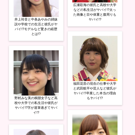
広瀬彩海の彼氏と高校や大学
などの私生活がヤバイ!?太っ
た画像と目や体重と腹周りも
井上玲音と中条あやみの姉妹
ヤバイ!?
説や学校での生活と彼氏がヤ
バイ!?モデルなど驚きの経歴
とは!?
福田花音の現在の仕事や大学
と武田航平や芸人など彼氏が
ヤバイ!?卒業した本当の理由
野村みな美の桐朋女子など高
もヤバイ!?
校や大学での私生活や彼氏が
ヤバイ!?字が達筆過ぎてヤバ
イ!?