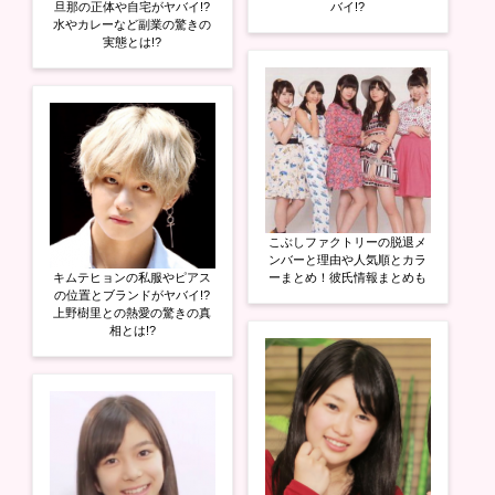
旦那の正体や自宅がヤバイ!?
バイ!?
水やカレーなど副業の驚きの
実態とは!?
こぶしファクトリーの脱退メ
ンバーと理由や人気順とカラ
キムテヒョンの私服やピアス
ーまとめ！彼氏情報まとめも
の位置とブランドがヤバイ!?
上野樹里との熱愛の驚きの真
相とは!?