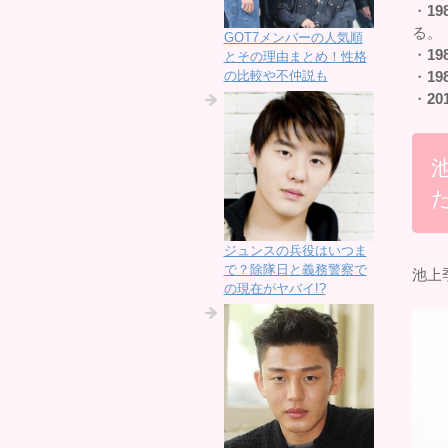
・
19
る。
GOT7メンバーの人気順
・
19
とその理由まとめ！性格
の比較や不仲説も
・
19
・
20
た
ジュンスの兵役はいつま
で？除隊日と義務警察で
池上
の現在がヤバイ!?