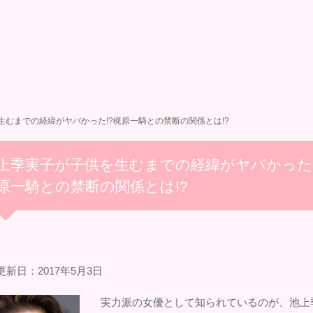
生むまでの経緯がヤバかった!?梶原一騎との禁断の関係とは!?
上季実子が子供を生むまでの経緯がヤバかった!
原一騎との禁断の関係とは!?
更新日：2017年5月3日
実力派の女優として知られているのが、池上