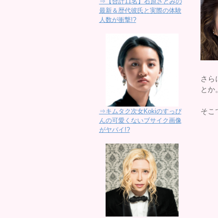
⇒【合計11名】石原さとみの
最新＆歴代彼氏と実際の体験
人数が衝撃!?
さら
とか
そこ
⇒キムタク次女Kokiのすっぴ
んの可愛くないブサイク画像
がヤバイ!?