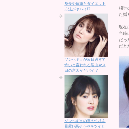
身長や体重とダイエット
相手
方法がヤバイ!?
た婚
現在
当時
だっ
だと
ソンヘギョが反日過ぎて
怖いと言われる理由や来
日の意図がヤバイ!?
ソンヘギョの裏の性格を
暴露!?悪そうやキツイと