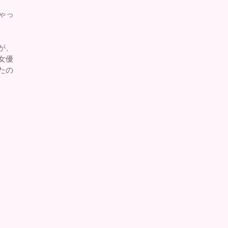
ゃっ
が、
女優
たの