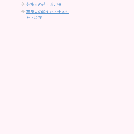
芸能人の昔・若い頃
芸能人の消えた・干され
た・現在