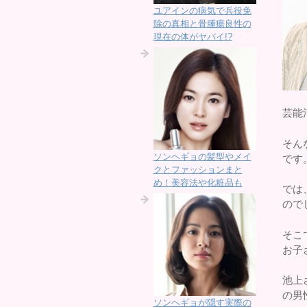
ユアインの病気で兵役免
除の真相と骨腫瘍良性の
現在の体がヤバイ!?
芸能
そん
ソンヘギョの髪型やメイ
です
クとファッションまと
め！美容法や化粧品も
では
ので
そこ
お子
池上
の男
ソンヘギョが隠す実際の