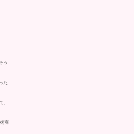
そう
った
て、
美術商