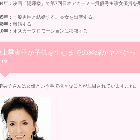
84年
：映画「陽暉楼」で第7回日本アカデミー賞優秀主演女優賞を
85年
：一般男性と結婚する。長女を出産する。
88年
：離婚する。
10年
：オスカープロモーションに移籍する
池上季実子が子供を生むまでの経緯がヤバかっ
!?
季実子さんは女優という事で様々なことが注目されていますよね。