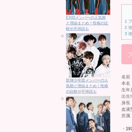
EXIDメンバーの人気順
1
プ
と理由まとめ！性格の比
2
池
較や不仲説も
3
池
名前
防弾少年団メンバーの人
本名
気順と理由まとめ！性格
生年月
の比較や不仲説も
出生
身長：
血液
所属
・
19