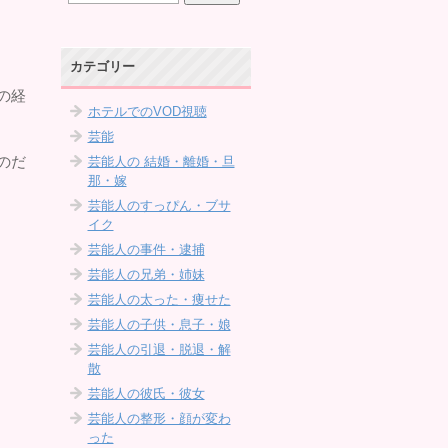
カテゴリー
の経
ホテルでのVOD視聴
芸能
のだ
芸能人の 結婚・離婚・旦
那・嫁
芸能人のすっぴん・ブサ
イク
芸能人の事件・逮捕
芸能人の兄弟・姉妹
芸能人の太った・痩せた
芸能人の子供・息子・娘
芸能人の引退・脱退・解
散
芸能人の彼氏・彼女
芸能人の整形・顔が変わ
った