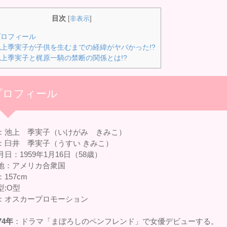
目次
[
非表示
]
ロフィール
上季実子が子供を生むまでの経緯がヤバかった!?
上季実子と梶原一騎の禁断の関係とは!?
プロフィール
：池上 季実子（いけがみ きみこ）
：臼井 季実子（うすい きみこ）
日：1959年1月16日（58歳）
地：アメリカ合衆国
157cm
型:O型
：オスカープロモーション
74年
：ドラマ「まぼろしのペンフレンド」で女優デビューする。