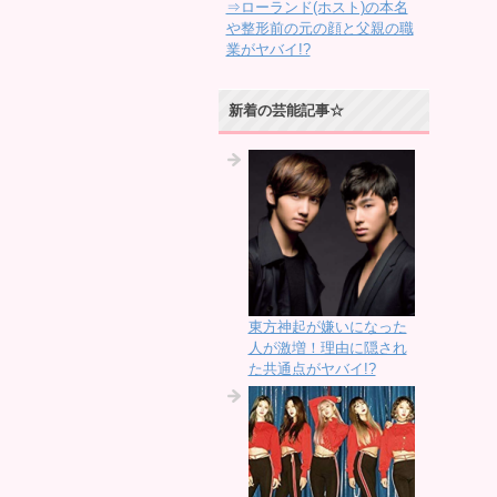
⇒ローランド(ホスト)の本名
や整形前の元の顔と父親の職
業がヤバイ!?
新着の芸能記事☆
東方神起が嫌いになった
人が激増！理由に隠され
た共通点がヤバイ!?