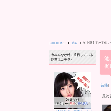
i-article TOP
芸能
池上季実子が子供を
今みんなが特に注目している
池
記事はコチラ♪
梶
[
芸能
]
最終