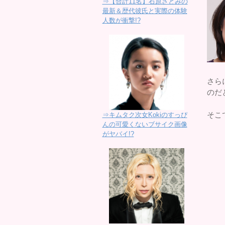
⇒【合計11名】石原さとみの
最新＆歴代彼氏と実際の体験
人数が衝撃!?
さら
のだ
そこ
⇒キムタク次女Kokiのすっぴ
んの可愛くないブサイク画像
がヤバイ!?