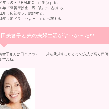
94年
：映画「RAMPO」に出演する。
06年
「警視庁捜査一課9係」に出演する。
11年
：広部俊明と結婚する。
16年
：朝ドラ「ひよっこ」に出演する。
羽田美智子と夫の夫婦生活がヤバかった!?
美智子さんは日本アカデミー賞を受賞するなどその演技が高く評価
ますよね。