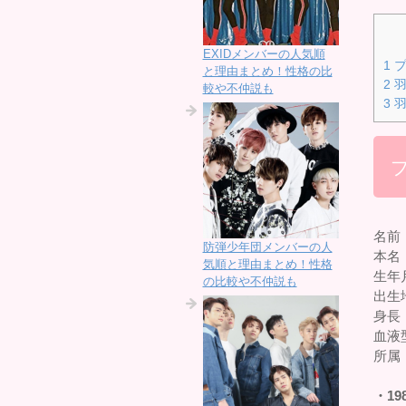
EXIDメンバーの人気順
1
プ
と理由まとめ！性格の比
2
羽
較や不仲説も
3
羽
名前
防弾少年団メンバーの人
本名
気順と理由まとめ！性格
生年月
の比較や不仲説も
出生
身長：
血液
所属
・19