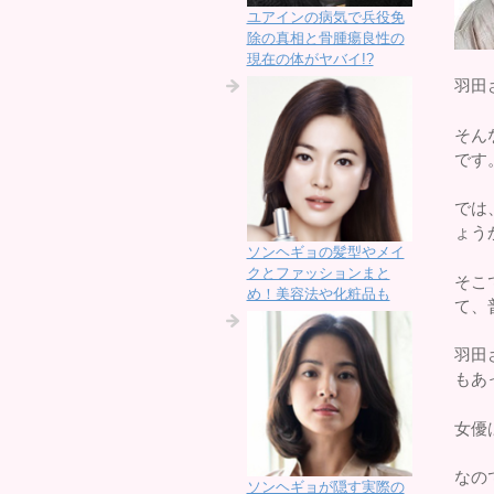
ユアインの病気で兵役免
除の真相と骨腫瘍良性の
現在の体がヤバイ!?
羽田
そん
です
では
ょう
ソンヘギョの髪型やメイ
クとファッションまと
そこ
め！美容法や化粧品も
て、
羽田
もあ
女優
なの
ソンヘギョが隠す実際の