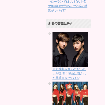
⇒ローランド(ホスト)の本名
や整形前の元の顔と父親の職
業がヤバイ!?
新着の芸能記事☆
東方神起が嫌いになった
人が激増！理由に隠され
た共通点がヤバイ!?