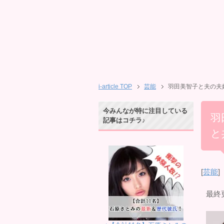
i-article TOP
芸能
羽田美智子と夫の夫
今みんなが特に注目している
羽
記事はコチラ♪
と
[
芸能
]
最終更