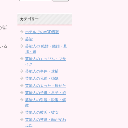
カテゴリー
が話
ホテルでのVOD視聴
芸能
いる
芸能人の 結婚・離婚・旦
那・嫁
芸能人のすっぴん・ブサ
イク
芸能人の事件・逮捕
芸能人の兄弟・姉妹
芸能人の太った・痩せた
芸能人の子供・息子・娘
芸能人の引退・脱退・解
散
芸能人の彼氏・彼女
芸能人の整形・顔が変わ
った