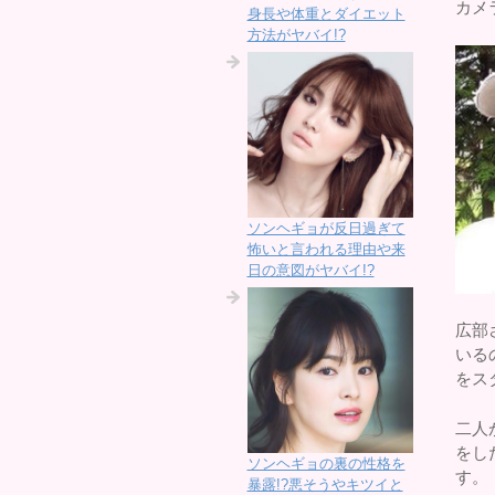
カメ
身長や体重とダイエット
方法がヤバイ!?
ソンヘギョが反日過ぎて
怖いと言われる理由や来
日の意図がヤバイ!?
広部
いる
をス
二人
をし
ソンヘギョの裏の性格を
す。
暴露!?悪そうやキツイと