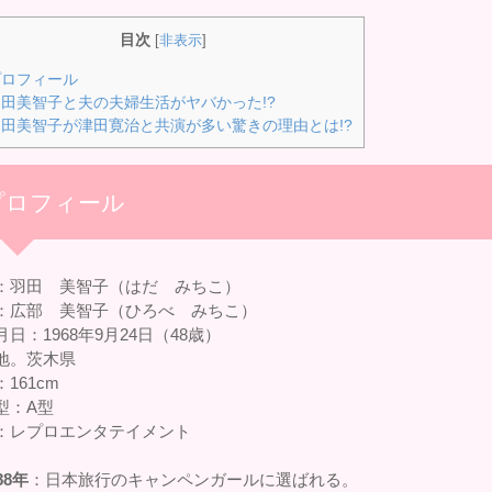
目次
[
非表示
]
ロフィール
田美智子と夫の夫婦生活がヤバかった!?
田美智子が津田寛治と共演が多い驚きの理由とは!?
プロフィール
：羽田 美智子（はだ みちこ）
：広部 美智子（ひろべ みちこ）
日：1968年9月24日（48歳）
地。茨木県
161cm
型：A型
：レプロエンタテイメント
88年
：日本旅行のキャンペンガールに選ばれる。