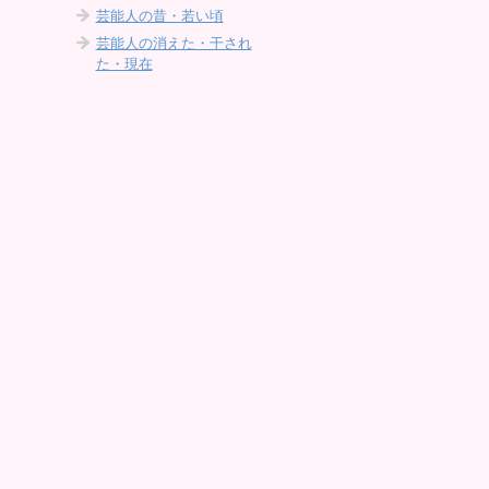
芸能人の昔・若い頃
芸能人の消えた・干され
た・現在