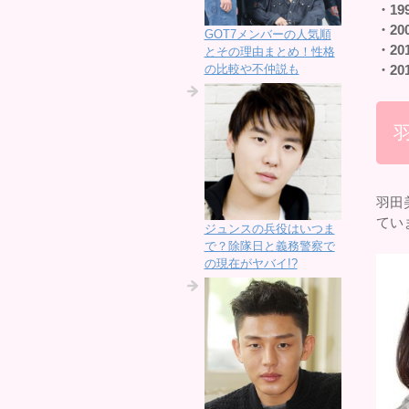
・19
・20
GOT7メンバーの人気順
・20
とその理由まとめ！性格
の比較や不仲説も
・20
羽田
てい
ジュンスの兵役はいつま
で？除隊日と義務警察で
の現在がヤバイ!?