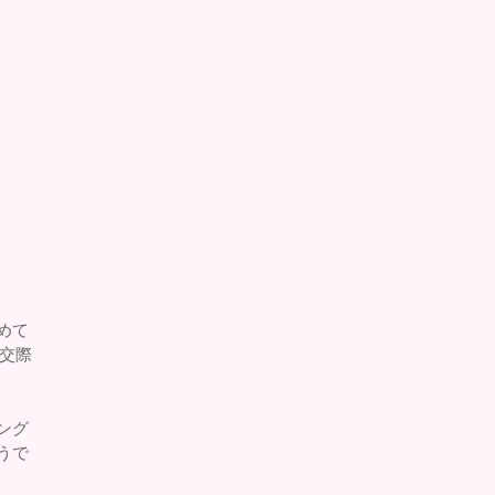
めて
ら交際
ング
うで