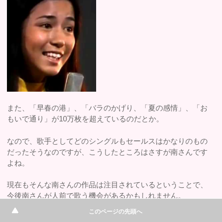
また、「早春の港」、「バラのかげり、「夏の感情」、「お
もいで通り」が10万枚を超えているのだとか。
なので、歌手としてどのシングルもセールスはかなりのもの
だったそうなのですが、こうしたところはさすが南さんです
よね。
現在もそんな南さんの作品は注目されているということで、
今後南さんが人前で歌う機会があるかもしれません。
このページの先頭へ
現在は主婦として暮らしていて現在の活動状況や昔の姿との