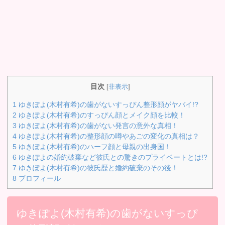
目次
[
非表示
]
1
ゆきぽよ(木村有希)の歯がないすっぴん整形顔がヤバイ!?
2
ゆきぽよ(木村有希)のすっぴん顔とメイク顔を比較！
3
ゆきぽよ(木村有希)の歯がない発言の意外な真相！
4
ゆきぽよ(木村有希)の整形顔の噂やあごの変化の真相は？
5
ゆきぽよ(木村有希)のハーフ顔と母親の出身国！
6
ゆきぽよの婚約破棄など彼氏との驚きのプライベートとは!?
7
ゆきぽよ(木村有希)の彼氏歴と婚約破棄のその後！
8
プロフィール
ゆきぽよ(木村有希)の歯がないすっぴ