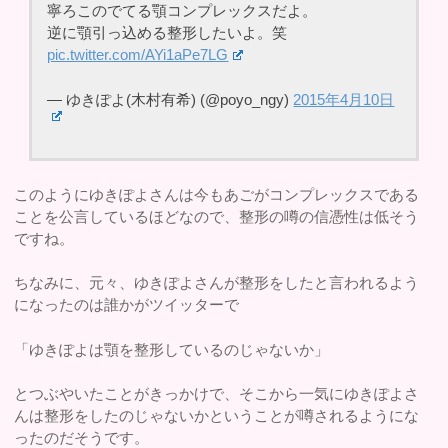
寧ろこのでてる顎コンプレックスだよ。
逆に顎引っ込める整形したいよ。笑
pic.twitter.com/AYi1aPe7LG
— ゆきぽよ(木村有希) (@poyo_ngy)
2015年4月10日
このようにゆきぽよさんは今もあごがコンプレックスである
ことを公言しているほどなので、整形の噂の信憑性は低そう
ですね。
ちなみに、元々、ゆきぽよさんが整形をしたと言われるよう
になったのは誰かがツイッターで
「ゆきぽよは顎を整形しているのじゃないか」
とつぶやいたことがきっかけで、そこから一気にゆきぽよさ
んは整形をしたのじゃないかということが噂されるようにな
ったのだそうです。