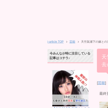
i-article TOP
芸能
天竺鼠瀬下の嫁との
今みんなが特に注目している
天
記事はコチラ♪
去
[
芸能
]
最終更