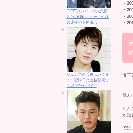
・20
・20
GOT7メンバーの人気順
・20
とその理由まとめ！性格
の比較や不仲説も
・20
ジュンスの兵役はいつま
瀬下
で？除隊日と義務警察で
の現在がヤバイ!?
相方
そん
が話
では