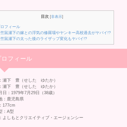
目次
[
非表示
]
ロフィール
竺鼠瀬下の嫁との浮気の修羅場やヤンキー高校過去がヤバイ!?
竺鼠瀬下の太った後のライザップ変化もヤバイ!?
プロフィール
：瀬下 豊（せした ゆたか）
：瀬下 豊（せした ゆたか）
日：1979年7月29日（38歳）
地：鹿児島県
177cm
型：A型
：よしもとクリエイティブ・エージェンシー