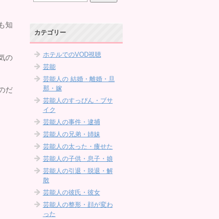
も知
カテゴリー
ホテルでのVOD視聴
気の
芸能
芸能人の 結婚・離婚・旦
那・嫁
のだ
芸能人のすっぴん・ブサ
イク
芸能人の事件・逮捕
芸能人の兄弟・姉妹
芸能人の太った・痩せた
芸能人の子供・息子・娘
芸能人の引退・脱退・解
散
芸能人の彼氏・彼女
芸能人の整形・顔が変わ
った