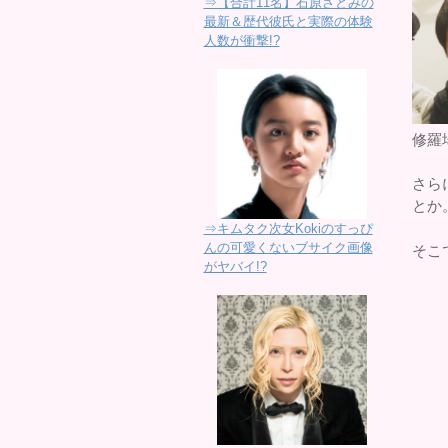
⇒【合計11名】石原さとみの
最新＆歴代彼氏と実際の体験
人数が衝撃!?
修羅
さら
とか
⇒キムタク次女Kokiのすっぴ
んの可愛くないブサイク画像
そこ
がヤバイ!?