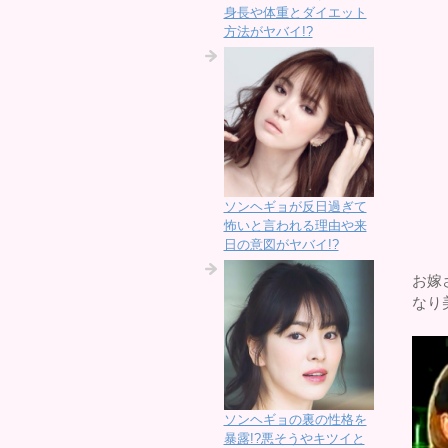
身長や体重とダイエット
方法がヤバイ!?
ソンヘギョが反日過ぎて
怖いと言われる理由や来
日の意図がヤバイ!?
お嫁
なり
ソンヘギョの裏の性格を
暴露!?悪そうやキツイと