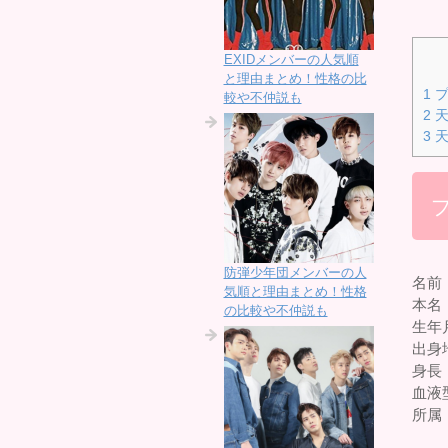
EXIDメンバーの人気順
と理由まとめ！性格の比
1
プ
較や不仲説も
2
天
3
天
防弾少年団メンバーの人
名前
気順と理由まとめ！性格
本名
の比較や不仲説も
生年月
出身
身長：
血液
所属