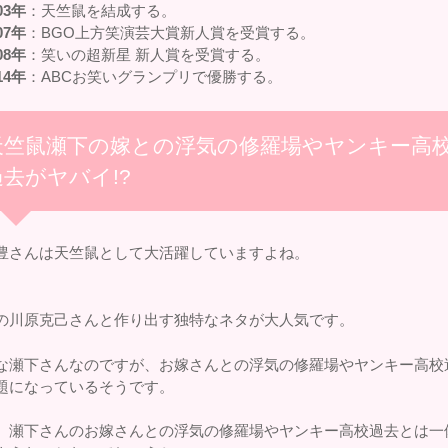
03年
：天竺鼠を結成する。
07年
：BGO上方笑演芸大賞新人賞を受賞する。
08年
：笑いの超新星 新人賞を受賞する。
14年
：ABCお笑いグランプリで優勝する。
天竺鼠瀬下の嫁との浮気の修羅場やヤンキー高
過去がヤバイ!?
豊さんは天竺鼠として大活躍していますよね。
の川原克己さんと作り出す独特なネタが大人気です。
な瀬下さんなのですが、お嫁さんとの浮気の修羅場やヤンキー高校
題になっているそうです。
、瀬下さんのお嫁さんとの浮気の修羅場やヤンキー高校過去とは一