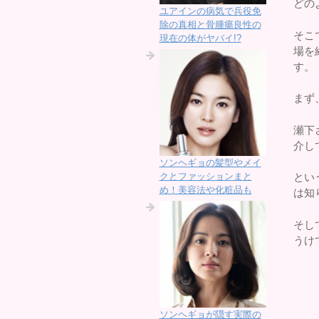
どの
ユアインの病気で兵役免
除の真相と骨腫瘍良性の
そこ
現在の体がヤバイ!?
場を
す。
まず
瀬下
介し
ソンヘギョの髪型やメイ
クとファッションまと
とい
め！美容法や化粧品も
は知
そし
うけ
ソンヘギョが隠す実際の