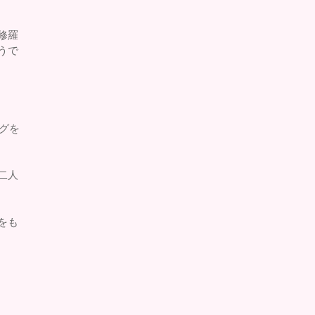
修羅
うで
グを
二人
をも