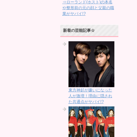
⇒ローランド(ホスト)の本名
や整形前の元の顔と父親の職
業がヤバイ!?
新着の芸能記事☆
東方神起が嫌いになった
人が激増！理由に隠され
た共通点がヤバイ!?