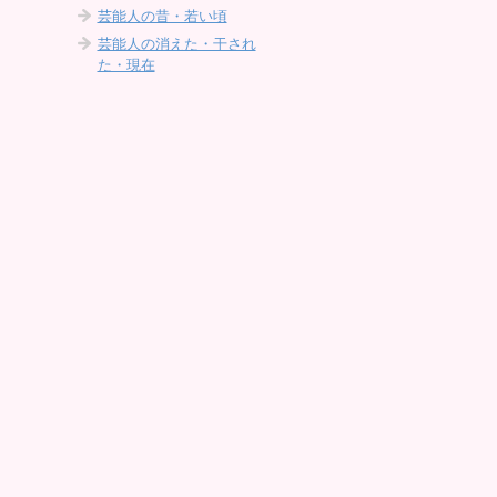
芸能人の昔・若い頃
芸能人の消えた・干され
た・現在