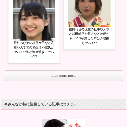
福田花音の現在の仕事や大学
と武田航平や芸人など彼氏が
ヤバイ!?卒業した本当の理由
野村みな美の桐朋女子など高
もヤバイ!?
校や大学での私生活や彼氏が
ヤバイ!?字が達筆過ぎてヤバ
イ!?
Load more posts
今みんなが特に注目している記事はコチラ♪