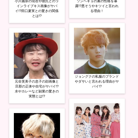
小川麗奈の現在や彼氏とのラ
ソンヘギョの裏の性格を暴
インライブキス画像がヤバ
露!?悪そうやキツイと言われ
イ!?田口夏実との驚きの関係
る理由！
とは!?
ジョングクの私服のブランド
元谷芙美子の息子の顔画像と
やダサいと言われる理由がヤ
旦那の正体や自宅がヤバイ!?
バイ!?
水やカレーなど副業の驚きの
実態とは!?