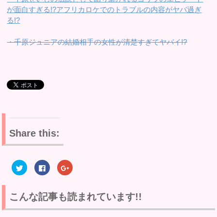
が面白すぎる!?アフリカロケでのトラブルの内容がヤバ過ぎ
る!?
・千原ジュニアの結婚相手の女性が清楚すぎてヤバイ!?
Share this:
ク
F
ク
リ
a
リ
ッ
c
ッ
ク
e
ク
し
b
し
て
o
て
こんな記事も読まれています!!
T
o
G
w
k
o
i
で
o