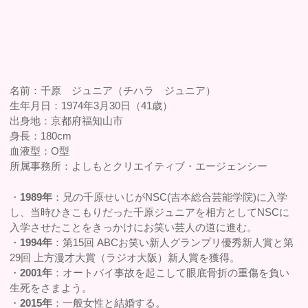
名前：千原 ジュニア（チハラ ジュニア）
生年月日：1974年3月30日（41歳）
出身地：京都府福知山市
身長：180cm
血液型：O型
所属事務所：よしもとクリエイティブ・エージェンシー
・
1989年
：兄の千原せいじがNSC(吉本総合芸能学院)に入学
し、当時ひきこもりだった千原ジュニアを相方としてNSCに
入学させたことをきっかけにお笑い芸人の道に進む。
・
1994年
：第15回 ABCお笑い新人グランプリ優秀新人賞と第
29回 上方漫才大賞（ラジオ大阪）新人賞を獲得。
・
2001年
：オートバイ事故を起こして眼底骨折の重傷を負い
生死をさまよう。
・
2015年
：一般女性と結婚する。