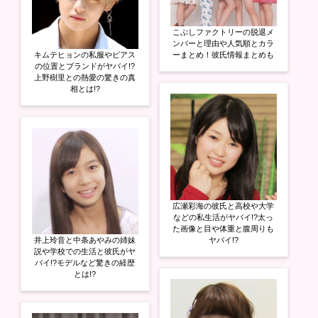
こぶしファクトリーの脱退メ
ンバーと理由や人気順とカラ
キムテヒョンの私服やピアス
ーまとめ！彼氏情報まとめも
の位置とブランドがヤバイ!?
上野樹里との熱愛の驚きの真
相とは!?
広瀬彩海の彼氏と高校や大学
などの私生活がヤバイ!?太っ
た画像と目や体重と腹周りも
井上玲音と中条あやみの姉妹
ヤバイ!?
説や学校での生活と彼氏がヤ
バイ!?モデルなど驚きの経歴
とは!?