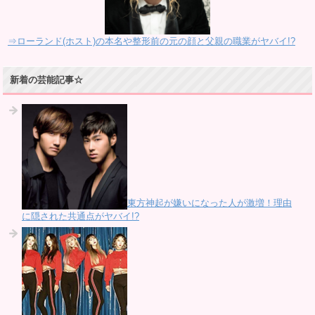
⇒ローランド(ホスト)の本名や整形前の元の顔と父親の職業がヤバイ!?
新着の芸能記事☆
東方神起が嫌いになった人が激増！理由
に隠された共通点がヤバイ!?