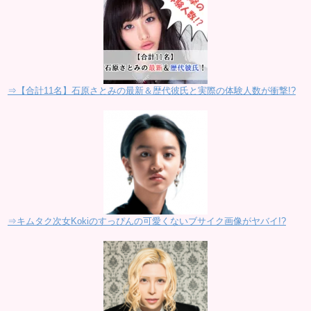
⇒【合計11名】石原さとみの最新＆歴代彼氏と実際の体験人数が衝撃!?
⇒キムタク次女Kokiのすっぴんの可愛くないブサイク画像がヤバイ!?