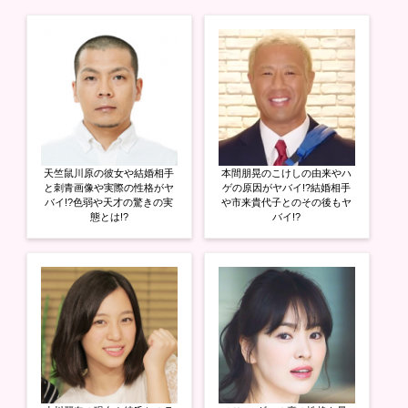
t
共
g
t
有
l
e
す
e
r
る
+
で
に
で
共
は
共
有
ク
有
(
リ
(
新
ッ
新
し
ク
し
い
し
い
ウ
て
ウ
ィ
く
ィ
ン
だ
ン
ド
さ
ド
ウ
い
ウ
天竺鼠川原の彼女や結婚相手
本間朋晃のこけしの由来やハ
で
(
で
開
新
開
と刺青画像や実際の性格がヤ
ゲの原因がヤバイ!?結婚相手
き
し
き
バイ!?色弱や天才の驚きの実
や市来貴代子とのその後もヤ
ま
い
ま
態とは!?
バイ!?
す
ウ
す
)
ィ
)
ン
ド
ウ
で
開
き
ま
す
)