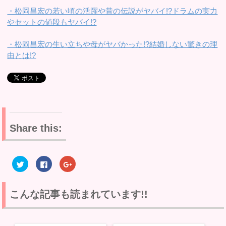
・松岡昌宏の若い頃の活躍や昔の伝説がヤバイ!?ドラムの実力
やセットの値段もヤバイ!?
・松岡昌宏の生い立ちや母がヤバかった!?結婚しない驚きの理
由とは!?
Share this:
ク
F
ク
リ
a
リ
ッ
c
ッ
ク
e
ク
し
b
し
て
o
て
こんな記事も読まれています!!
T
o
G
w
k
o
i
で
o
t
共
g
t
有
l