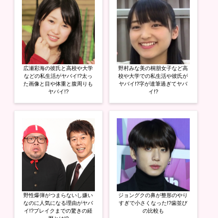
広瀬彩海の彼氏と高校や大学
野村みな美の桐朋女子など高
などの私生活がヤバイ!?太っ
校や大学での私生活や彼氏が
た画像と目や体重と腹周りも
ヤバイ!?字が達筆過ぎてヤバ
ヤバイ!?
イ!?
野性爆弾がつまらないし嫌い
ジョングクの鼻が整形のやり
なのに人気になる理由がヤバ
すぎで小さくなった!?歯並び
イ!?ブレイクまでの驚きの経
の比較も