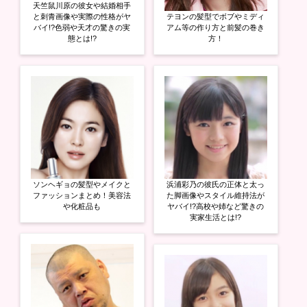
天竺鼠川原の彼女や結婚相手
と刺青画像や実際の性格がヤ
テヨンの髪型でボブやミディ
バイ!?色弱や天才の驚きの実
アム等の作り方と前髪の巻き
態とは!?
方！
ソンヘギョの髪型やメイクと
浜浦彩乃の彼氏の正体と太っ
ファッションまとめ！美容法
た脚画像やスタイル維持法が
や化粧品も
ヤバイ!?高校や姉など驚きの
実家生活とは!?