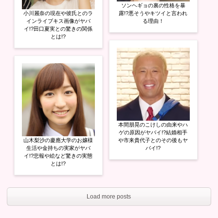
ソンヘギョの裏の性格を暴
小川麗奈の現在や彼氏とのラ
露!?悪そうやキツイと言われ
インライブキス画像がヤバ
る理由！
イ!?田口夏実との驚きの関係
とは!?
本間朋晃のこけしの由来やハ
ゲの原因がヤバイ!?結婚相手
山木梨沙の慶應大学のお嬢様
や市来貴代子とのその後もヤ
生活や金持ちの実家がヤバ
バイ!?
イ!?悲報や絵など驚きの実態
とは!?
Load more posts