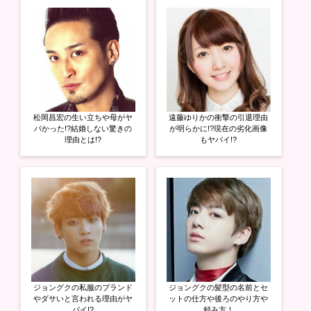
e
す
e
r
る
+
で
に
で
共
は
共
有
ク
有
(
リ
(
新
ッ
新
し
ク
し
い
し
い
ウ
て
ウ
ィ
く
ィ
ン
だ
ン
ド
さ
ド
ウ
い
ウ
松岡昌宏の生い立ちや母がヤ
遠藤ゆりかの衝撃の引退理由
で
(
で
開
新
開
バかった!?結婚しない驚きの
が明らかに!?現在の劣化画像
き
し
き
理由とは!?
もヤバイ!?
ま
い
ま
す
ウ
す
)
ィ
)
ン
ド
ウ
で
開
き
ま
す
)
ジョングクの私服のブランド
ジョングクの髪型の名前とセ
やダサいと言われる理由がヤ
ットの仕方や後ろのやり方や
バイ!?
頼み方！