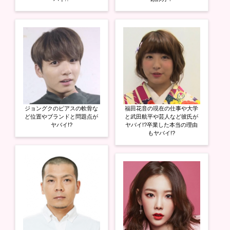
ジョングクのピアスの軟骨な
福田花音の現在の仕事や大学
ど位置やブランドと問題点が
と武田航平や芸人など彼氏が
ヤバイ!?
ヤバイ!?卒業した本当の理由
もヤバイ!?