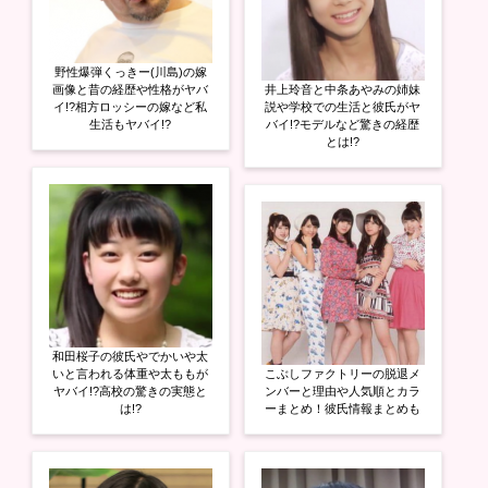
野性爆弾くっきー(川島)の嫁
画像と昔の経歴や性格がヤバ
井上玲音と中条あやみの姉妹
イ!?相方ロッシーの嫁など私
説や学校での生活と彼氏がヤ
生活もヤバイ!?
バイ!?モデルなど驚きの経歴
とは!?
和田桜子の彼氏やでかいや太
いと言われる体重や太ももが
こぶしファクトリーの脱退メ
ヤバイ!?高校の驚きの実態と
ンバーと理由や人気順とカラ
は!?
ーまとめ！彼氏情報まとめも