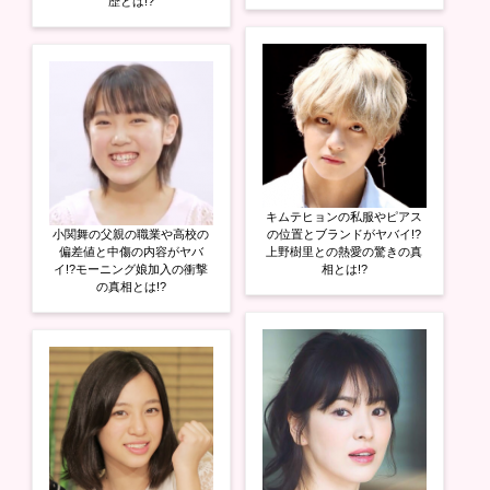
歴とは!?
キムテヒョンの私服やピアス
小関舞の父親の職業や高校の
の位置とブランドがヤバイ!?
偏差値と中傷の内容がヤバ
上野樹里との熱愛の驚きの真
イ!?モーニング娘加入の衝撃
相とは!?
の真相とは!?