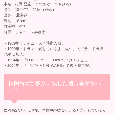
本名：松岡 昌宏（まつおか まさひろ）
出生：1977年1月11日（39歳）
出身： 北海道
身長：181cm
血液型：A型
所属：ジャニーズ事務所
・
1989年
：ジャニーズ事務所入所。
・
1990年
：ドラマ「愛しているよ！先生」でドラマ初出演。
TOKIO加入。
・
1994年
：「LOVE YOU ONLY」でCDデビュー。
・
2004年
：「ゴジラ FINAL WARS」で映画初主演。
松岡昌宏が彼女に残した遺言書がヤバ
イ!?
松岡昌宏さんは現在、同棲中の彼女がいると言われているそ