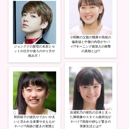
小関舞の父親の職業や高校の
偏差値と中傷の内容がヤバ
ジョングクの髪型の名前とセ
イ!?モーニング娘加入の衝撃
ットの仕方や後ろのやり方や
の真相とは!?
頼み方！
浜浦彩乃の彼氏の正体と太っ
和田桜子の彼氏やでかいや太
た脚画像やスタイル維持法が
いと言われる体重や太ももが
ヤバイ!?高校や姉など驚きの
ヤバイ!?高校の驚きの実態と
実家生活とは!?