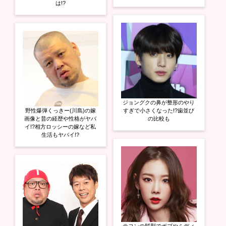
は!?
ジョングクの鼻が整形のやり
野性爆弾くっきー(川島)の嫁
すぎで小さくなった!?歯並び
画像と昔の経歴や性格がヤバ
の比較も
イ!?相方ロッシーの嫁など私
生活もヤバイ!?
テヨンの髪型でボブやミディ