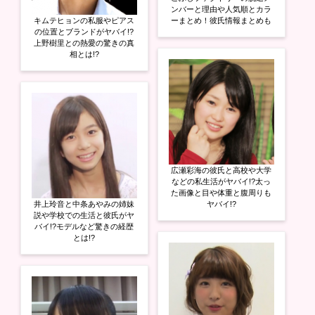
ンバーと理由や人気順とカラ
キムテヒョンの私服やピアス
ーまとめ！彼氏情報まとめも
の位置とブランドがヤバイ!?
上野樹里との熱愛の驚きの真
相とは!?
広瀬彩海の彼氏と高校や大学
などの私生活がヤバイ!?太っ
た画像と目や体重と腹周りも
井上玲音と中条あやみの姉妹
ヤバイ!?
説や学校での生活と彼氏がヤ
バイ!?モデルなど驚きの経歴
とは!?