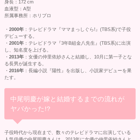
身長：172 cm
血液型：A型
所属事務所：ホリプロ
・
2000年
：テレビドラマ『ママまっしぐら!』(TBS系)で子役
デビューする。
・
2001年
：テレビドラマ『3年B組金八先生』(TBS系)に出演
し、知名度を上げる。
・
2013年
：女優の仲里依紗さんと結婚し、10月に第一子とな
る長男が誕生する。
・
2016年
：長編小説『陽性』を出版し、小説家デビューを果
たす。
中尾明慶が嫁と結婚するまでの流れが
ヤバかった!?
子役時代から現在まで、数々のテレビドラマに出演している
人気俳優の中尾明慶さんは、2013年に女優の仲里依紗さんと