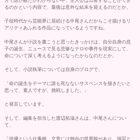
方で誰が敵だかわからない中、主人公は出産することができ
るのかという内容で、最後は意外な結末を迎えるのだとか。
子役時代から芸能界に居続ける中尾さんだからこそ描けるリ
アリティあふれる作品になっているようですね。
中尾さんが小説を書こうと思ったきっかけは、自分自身の息
子の誕生、ニュースで見る悲惨なテロや事件を現実にして、
命について深く考えるようになったからなのだとか。
そして、小説執筆については自身のブログで、
「命の誕生をテーマに誰も死なないサスペンスを描きたいと
思って、素人ですが、挑戦しました。」
と発言しています。
そして、編集を担当した渡辺拓滋さんは、中尾さんについ
て、
「俳優という仕事柄、文章には独自の世界観があり、描写と