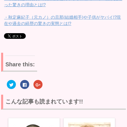
った驚きの理由とは!?
・秋定麻紀子（元カノ）の旦那(結婚相手)や子供がヤバイ!?現
在や過去の経歴の驚きの実態とは!?
Share this:
ク
F
ク
リ
a
リ
ッ
c
ッ
ク
e
ク
し
b
し
て
o
て
こんな記事も読まれています!!
T
o
G
w
k
o
i
で
o
t
共
g
t
有
l
e
す
e
r
る
+