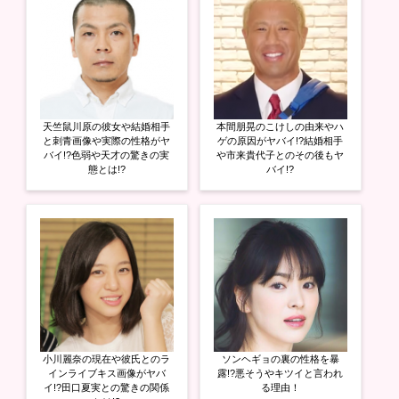
で
に
で
共
は
共
有
ク
有
(
リ
(
新
ッ
新
し
ク
し
い
し
い
ウ
て
ウ
ィ
く
ィ
ン
だ
ン
ド
さ
ド
ウ
い
ウ
天竺鼠川原の彼女や結婚相手
本間朋晃のこけしの由来やハ
で
(
で
開
新
開
と刺青画像や実際の性格がヤ
ゲの原因がヤバイ!?結婚相手
き
し
き
バイ!?色弱や天才の驚きの実
や市来貴代子とのその後もヤ
ま
い
ま
態とは!?
バイ!?
す
ウ
す
)
ィ
)
ン
ド
ウ
で
開
き
ま
す
)
小川麗奈の現在や彼氏とのラ
ソンヘギョの裏の性格を暴
インライブキス画像がヤバ
露!?悪そうやキツイと言われ
イ!?田口夏実との驚きの関係
る理由！