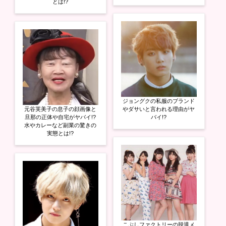
とは!?
ジョングクの私服のブランド
元谷芙美子の息子の顔画像と
やダサいと言われる理由がヤ
旦那の正体や自宅がヤバイ!?
バイ!?
水やカレーなど副業の驚きの
実態とは!?
こぶしファクトリーの脱退メ