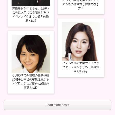
アム等の作り方と前髪の巻き
野性爆弾がつまらないし嫌い
方！
なのに人気になる理由がヤバ
イ!?ブレイクまでの驚きの経
歴とは!?
ソンヘギョの髪型やメイクと
ファッションまとめ！美容法
や化粧品も
小川紗季の今現在の仕事や結
婚相手と本当の卒業理由がヤ
バイ!?大学など驚きの経歴の
実態とは!?
Load more posts