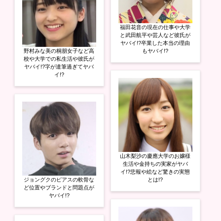
福田花音の現在の仕事や大学
と武田航平や芸人など彼氏が
ヤバイ!?卒業した本当の理由
野村みな美の桐朋女子など高
もヤバイ!?
校や大学での私生活や彼氏が
ヤバイ!?字が達筆過ぎてヤバ
イ!?
山木梨沙の慶應大学のお嬢様
生活や金持ちの実家がヤバ
イ!?悲報や絵など驚きの実態
ジョングクのピアスの軟骨な
とは!?
ど位置やブランドと問題点が
ヤバイ!?