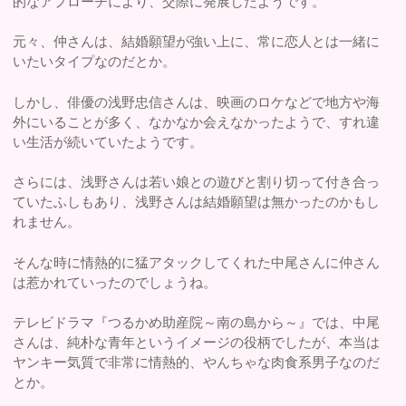
的なアプローチにより、交際に発展したようです。
元々、仲さんは、結婚願望が強い上に、常に恋人とは一緒に
いたいタイプなのだとか。
しかし、俳優の浅野忠信さんは、映画のロケなどで地方や海
外にいることが多く、なかなか会えなかったようで、すれ違
い生活が続いていたようです。
さらには、浅野さんは若い娘との遊びと割り切って付き合っ
ていたふしもあり、浅野さんは結婚願望は無かったのかもし
れません。
そんな時に情熱的に猛アタックしてくれた中尾さんに仲さん
は惹かれていったのでしょうね。
テレビドラマ『つるかめ助産院～南の島から～』では、中尾
さんは、純朴な青年というイメージの役柄でしたが、本当は
ヤンキー気質で非常に情熱的、やんちゃな肉食系男子なのだ
とか。