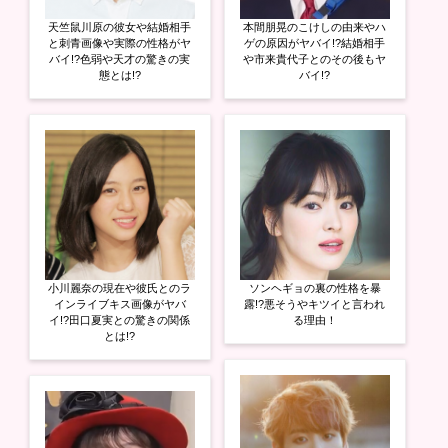
ド
さ
ド
ウ
い
ウ
天竺鼠川原の彼女や結婚相手
本間朋晃のこけしの由来やハ
で
(
で
開
新
開
と刺青画像や実際の性格がヤ
ゲの原因がヤバイ!?結婚相手
き
し
き
バイ!?色弱や天才の驚きの実
や市来貴代子とのその後もヤ
ま
い
ま
態とは!?
バイ!?
す
ウ
す
)
ィ
)
ン
ド
ウ
で
開
き
ま
す
)
小川麗奈の現在や彼氏とのラ
ソンヘギョの裏の性格を暴
インライブキス画像がヤバ
露!?悪そうやキツイと言われ
イ!?田口夏実との驚きの関係
る理由！
とは!?