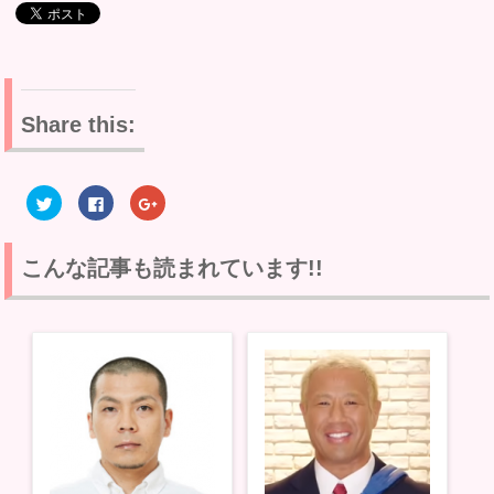
Share this:
ク
F
ク
リ
a
リ
ッ
c
ッ
ク
e
ク
し
b
し
て
o
て
こんな記事も読まれています!!
T
o
G
w
k
o
i
で
o
t
共
g
t
有
l
e
す
e
r
る
+
で
に
で
共
は
共
有
ク
有
(
リ
(
新
ッ
新
し
ク
し
い
し
い
ウ
て
ウ
ィ
く
ィ
ン
だ
ン