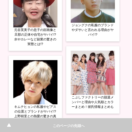
ジョングクの私服のブランド
元谷芙美子の息子の顔画像と
やダサいと言われる理由がヤ
旦那の正体や自宅がヤバイ!?
バイ!?
水やカレーなど副業の驚きの
実態とは!?
こぶしファクトリーの脱退メ
ンバーと理由や人気順とカラ
キムテヒョンの私服やピアス
ーまとめ！彼氏情報まとめも
の位置とブランドがヤバイ!?
上野樹里との熱愛の驚きの真
相とは!?
このページの先頭へ