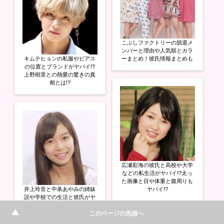
こぶしファクトリーの脱退メ
ンバーと理由や人気順とカラ
キムテヒョンの私服やピアス
ーまとめ！彼氏情報まとめも
の位置とブランドがヤバイ!?
上野樹里との熱愛の驚きの真
相とは!?
広瀬彩海の彼氏と高校や大学
などの私生活がヤバイ!?太っ
た画像と目や体重と腹周りも
井上玲音と中条あやみの姉妹
ヤバイ!?
説や学校での生活と彼氏がヤ
バイ!?モデルなど驚きの経歴
このページの先頭へ
とは!?