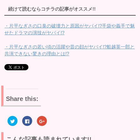
続けて読むならコチラの記事がオススメ!!
・片平なぎさの口臭の破壊力と原因がヤバイ!?手袋や義手で魅
せたドラマの演技がヤバイ!?
・片平なぎさの若い頃の活躍や昔の顔がヤバイ!?船越英一郎と
共演できない驚きの理由とは!?
Share this:
ク
F
ク
リ
a
リ
ッ
c
ッ
ク
e
ク
し
b
し
て
o
て
こんな記事も読まれています!!