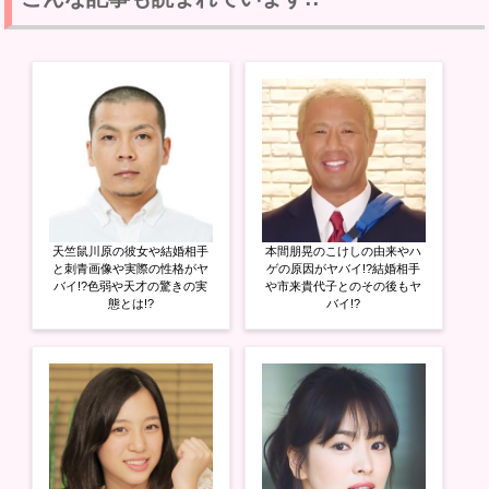
T
o
G
w
k
o
i
で
o
t
共
g
t
有
l
e
す
e
r
る
+
で
に
で
共
は
共
有
ク
有
(
リ
(
新
ッ
新
し
ク
し
い
し
い
ウ
て
ウ
ィ
く
ィ
ン
だ
ン
ド
さ
ド
ウ
い
ウ
天竺鼠川原の彼女や結婚相手
本間朋晃のこけしの由来やハ
で
(
で
開
新
開
と刺青画像や実際の性格がヤ
ゲの原因がヤバイ!?結婚相手
き
し
き
バイ!?色弱や天才の驚きの実
や市来貴代子とのその後もヤ
ま
い
ま
態とは!?
バイ!?
す
ウ
す
)
ィ
)
ン
ド
ウ
で
開
き
ま
す
)