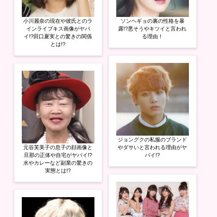
小川麗奈の現在や彼氏とのラ
ソンヘギョの裏の性格を暴
インライブキス画像がヤバ
露!?悪そうやキツイと言われ
イ!?田口夏実との驚きの関係
る理由！
とは!?
ジョングクの私服のブランド
元谷芙美子の息子の顔画像と
やダサいと言われる理由がヤ
旦那の正体や自宅がヤバイ!?
バイ!?
水やカレーなど副業の驚きの
実態とは!?