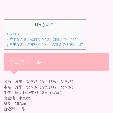
目次
[
非表示
]
1
プロフィール
2
片平なぎさが結婚できない理由がヤバイ!?
3
片平なぎさの年収やギャラの驚きの実態とは!?
プロフィール
名前：片平 なぎさ（かたひら なぎさ）
本名：片平 なぎさ（かたひら なぎさ）
生年月日：1959年7月12日（57歳）
出生地：東京都
身長：167cm
血液型：O型