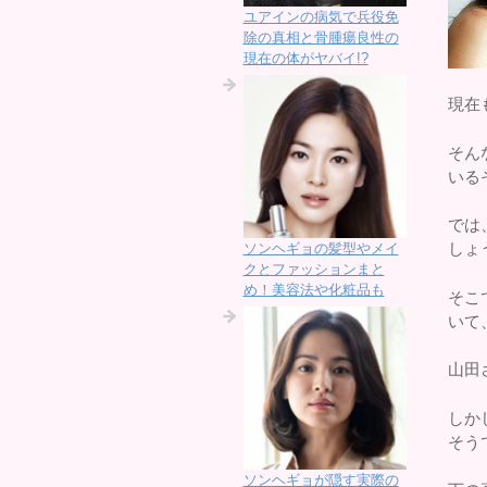
ユアインの病気で兵役免
除の真相と骨腫瘍良性の
現在の体がヤバイ!?
現在
そん
いる
では
しょ
ソンヘギョの髪型やメイ
クとファッションまと
め！美容法や化粧品も
そこ
いて
山田
しか
そう
ソンヘギョが隠す実際の