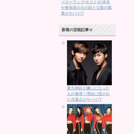
⇒ローランド(ホスト)の本名
や整形前の元の顔と父親の職
業がヤバイ!?
新着の芸能記事☆
東方神起が嫌いになった
人が激増！理由に隠され
た共通点がヤバイ!?