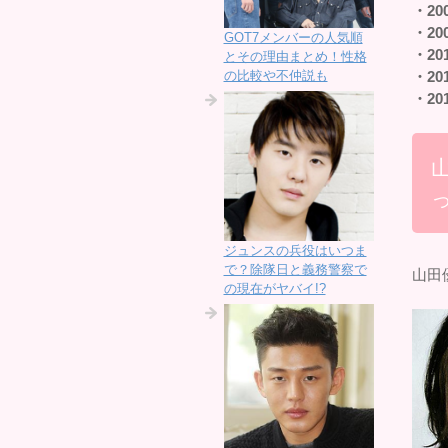
・20
・20
GOT7メンバーの人気順
・20
とその理由まとめ！性格
の比較や不仲説も
・20
・20
っ
ジュンスの兵役はいつま
で？除隊日と義務警察で
山田
の現在がヤバイ!?