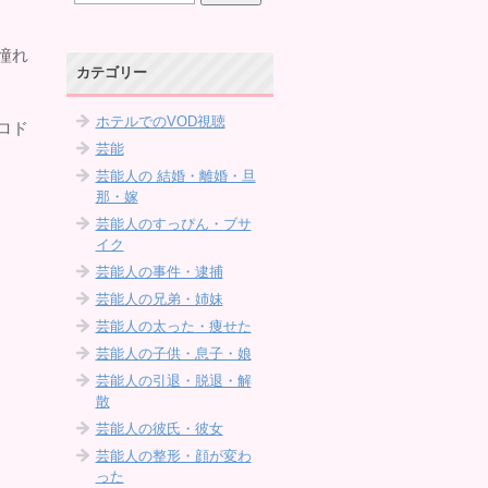
憧れ
カテゴリー
ホテルでのVOD視聴
ロド
芸能
芸能人の 結婚・離婚・旦
那・嫁
芸能人のすっぴん・ブサ
イク
芸能人の事件・逮捕
芸能人の兄弟・姉妹
芸能人の太った・痩せた
芸能人の子供・息子・娘
芸能人の引退・脱退・解
散
芸能人の彼氏・彼女
芸能人の整形・顔が変わ
った