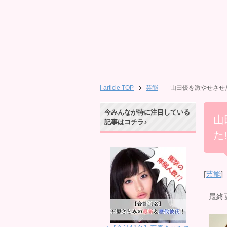
i-article TOP
芸能
山田優を激やせさせ
今みんなが特に注目している
山
記事はコチラ♪
た
[
芸能
]
最終更