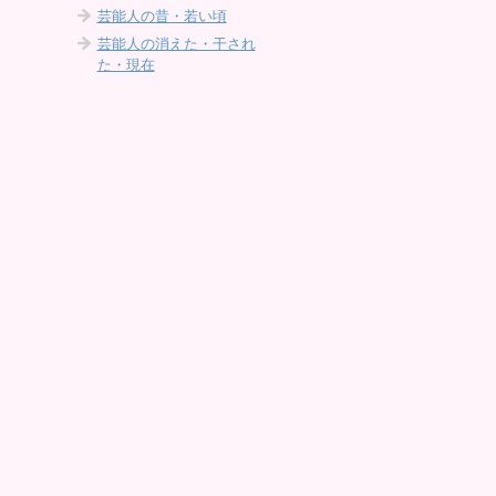
芸能人の昔・若い頃
芸能人の消えた・干され
た・現在