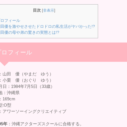
目次
[
非表示
]
ロフィール
田優を激やせさせたドロドロの私生活がヤバかった!?
田優の母や弟の驚きの実態とは!?
プロフィール
：山田 優（やまだ ゆう）
：小栗 優（おぐり ゆう）
月日：1984年7月5日（33歳）
地：沖縄県
169cm
型:O型
：アワーソーイングクリエイティブ
95年
：沖縄アクターズスクールに合格する。