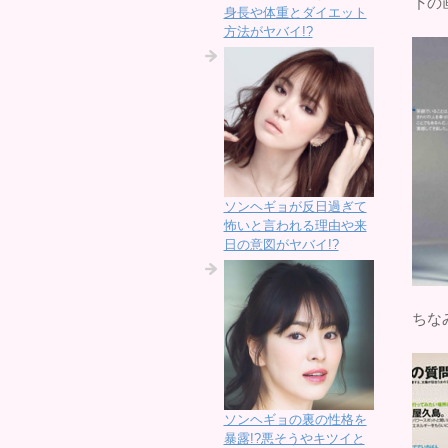
下の
身長や体重とダイエット
方法がヤバイ!?
ソンヘギョが反日過ぎて
怖いと言われる理由や来
日の意図がヤバイ!?
ちな
ソンヘギョの裏の性格を
暴露!?悪そうやキツイと