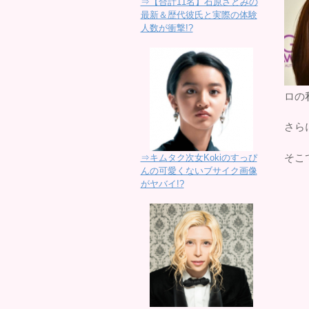
⇒【合計11名】石原さとみの
最新＆歴代彼氏と実際の体験
人数が衝撃!?
ロの
さら
そこ
⇒キムタク次女Kokiのすっぴ
んの可愛くないブサイク画像
がヤバイ!?