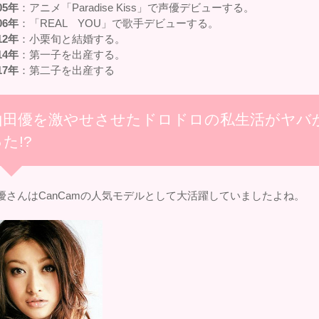
05年
：アニメ「Paradise Kiss」で声優デビューする。
06年
：「REAL YOU」で歌手デビューする。
12年
：小栗旬と結婚する。
14年
：第一子を出産する。
17年
：第二子を出産する
山田優を激やせさせたドロドロの私生活がヤバ
た!?
優さんはCanCamの人気モデルとして大活躍していましたよね。