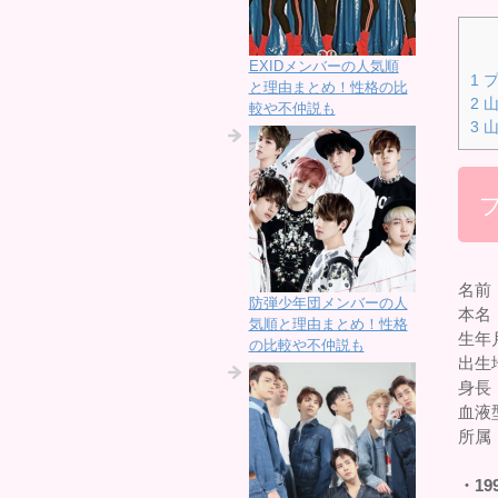
EXIDメンバーの人気順
1
プ
と理由まとめ！性格の比
2
山
較や不仲説も
3
山
名前
防弾少年団メンバーの人
本名
気順と理由まとめ！性格
生年
の比較や不仲説も
出生
身長：
血液
所属
・19