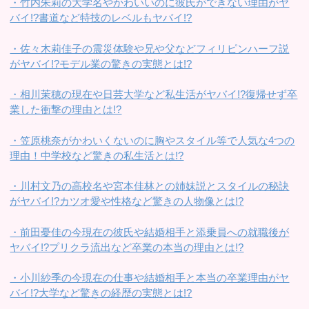
・竹内朱莉の大学名やかわいいのに彼氏ができない理由がヤ
バイ!?書道など特技のレベルもヤバイ!?
・佐々木莉佳子の震災体験や兄や父などフィリピンハーフ説
がヤバイ!?モデル業の驚きの実態とは!?
・相川茉穂の現在や日芸大学など私生活がヤバイ!?復帰せず卒
業した衝撃の理由とは!?
・笠原桃奈がかわいくないのに胸やスタイル等で人気な4つの
理由！中学校など驚きの私生活とは!?
・川村文乃の高校名や宮本佳林との姉妹説とスタイルの秘訣
がヤバイ!?カツオ愛や性格など驚きの人物像とは!?
・前田憂佳の今現在の彼氏や結婚相手と添乗員への就職後が
ヤバイ!?プリクラ流出など卒業の本当の理由とは!?
・小川紗季の今現在の仕事や結婚相手と本当の卒業理由がヤ
バイ!?大学など驚きの経歴の実態とは!?