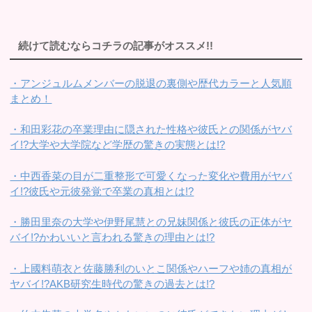
続けて読むならコチラの記事がオススメ!!
・アンジュルムメンバーの脱退の裏側や歴代カラーと人気順
まとめ！
・和田彩花の卒業理由に隠された性格や彼氏との関係がヤバ
イ!?大学や大学院など学歴の驚きの実態とは!?
・中西香菜の目が二重整形で可愛くなった変化や費用がヤバ
イ!?彼氏や元彼発覚で卒業の真相とは!?
・勝田里奈の大学や伊野尾慧との兄妹関係と彼氏の正体がヤ
バイ!?かわいいと言われる驚きの理由とは!?
・上國料萌衣と佐藤勝利のいとこ関係やハーフや姉の真相が
ヤバイ!?AKB研究生時代の驚きの過去とは!?