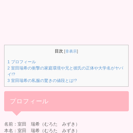
目次
[
非表示
]
1
プロフィール
2
室田瑞希の衝撃の家庭環境や兄と彼氏の正体や大学名がヤバ
イ!?
3
室田瑞希の私服の驚きの値段とは!?
プロフィール
名前：室田 瑞希（むろた みずき）
本名：室田 瑞希（むろた みずき）