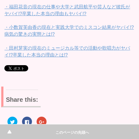
・福田花音の現在の仕事や大学と武田航平や芸人など彼氏が
ヤバイ!?卒業した本当の理由もヤバイ!?
・小数賀芙由香の現在と実践大学でのミスコン結果がヤバイ!?
病気の驚きの実態とは!?
・田村芽実の現在のミュージカル等での活動や歌唱力がヤバ
イ!?卒業した本当の理由とは!?
Share this:
ク
F
ク
リ
a
リ
ッ
c
ッ
ク
e
ク
このページの先頭へ
し
b
し