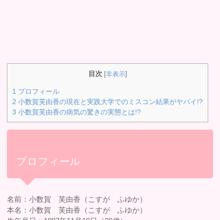
目次
[
非表示
]
1
プロフィール
2
小数賀芙由香の現在と実践大学でのミスコン結果がヤバイ!?
3
小数賀芙由香の病気の驚きの実態とは!?
プロフィール
名前：小数賀 芙由香（こすが ふゆか）
本名：小数賀 芙由香（こすが ふゆか）