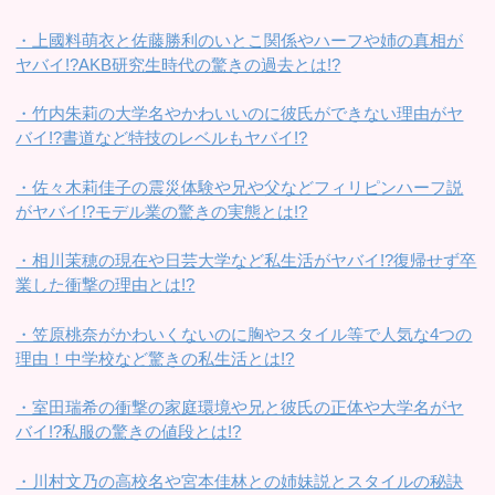
・上國料萌衣と佐藤勝利のいとこ関係やハーフや姉の真相が
ヤバイ!?AKB研究生時代の驚きの過去とは!?
・竹内朱莉の大学名やかわいいのに彼氏ができない理由がヤ
バイ!?書道など特技のレベルもヤバイ!?
・佐々木莉佳子の震災体験や兄や父などフィリピンハーフ説
がヤバイ!?モデル業の驚きの実態とは!?
・相川茉穂の現在や日芸大学など私生活がヤバイ!?復帰せず卒
業した衝撃の理由とは!?
・笠原桃奈がかわいくないのに胸やスタイル等で人気な4つの
理由！中学校など驚きの私生活とは!?
・室田瑞希の衝撃の家庭環境や兄と彼氏の正体や大学名がヤ
バイ!?私服の驚きの値段とは!?
・川村文乃の高校名や宮本佳林との姉妹説とスタイルの秘訣