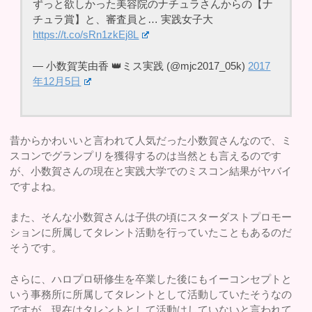
ずっと欲しかった美容院のナチュラさんからの【ナ
チュラ賞】と、審査員と… 実践女子大
https://t.co/sRn1zkEj8L
— 小数賀芙由香 👑ミス実践 (@mjc2017_05k)
2017
年12月5日
昔からかわいいと言われて人気だった小数賀さんなので、ミ
スコンでグランプリを獲得するのは当然とも言えるのです
が、小数賀さんの現在と実践大学でのミスコン結果がヤバイ
ですよね。
また、そんな小数賀さんは子供の頃にスターダストプロモー
ションに所属してタレント活動を行っていたこともあるのだ
そうです。
さらに、ハロプロ研修生を卒業した後にもイーコンセプトと
いう事務所に所属してタレントとして活動していたそうなの
ですが、現在はタレントとして活動はしていないと言われて