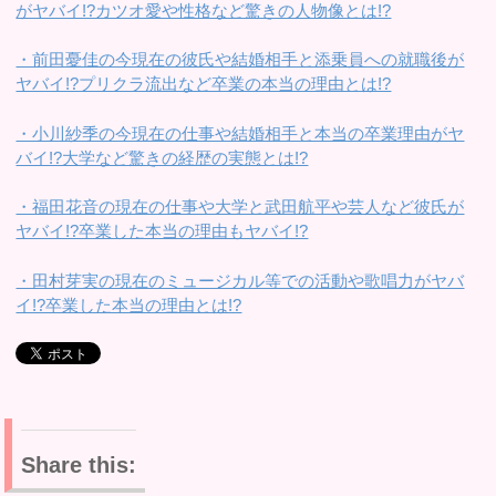
がヤバイ!?カツオ愛や性格など驚きの人物像とは!?
・前田憂佳の今現在の彼氏や結婚相手と添乗員への就職後が
ヤバイ!?プリクラ流出など卒業の本当の理由とは!?
・小川紗季の今現在の仕事や結婚相手と本当の卒業理由がヤ
バイ!?大学など驚きの経歴の実態とは!?
・福田花音の現在の仕事や大学と武田航平や芸人など彼氏が
ヤバイ!?卒業した本当の理由もヤバイ!?
・田村芽実の現在のミュージカル等での活動や歌唱力がヤバ
イ!?卒業した本当の理由とは!?
Share this: