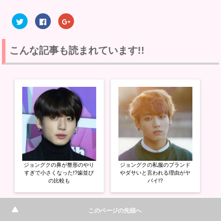
ク
F
ク
リ
a
リ
ッ
c
ッ
ク
e
ク
し
b
し
て
o
て
こんな記事も読まれています!!
T
o
G
w
k
o
i
で
o
t
共
g
t
有
l
e
す
e
r
る
+
で
に
で
共
は
共
有
ク
有
(
リ
(
新
ッ
新
し
ク
し
い
し
い
ウ
て
ウ
ィ
く
ィ
ン
だ
ン
ド
さ
ド
ウ
い
ウ
ジョングクの鼻が整形のやり
ジョングクの私服のブランド
で
(
で
開
新
開
すぎで小さくなった!?歯並び
やダサいと言われる理由がヤ
き
し
き
の比較も
バイ!?
ま
い
ま
す
ウ
す
)
ィ
)
ン
ド
このページの先頭へ
ウ
で