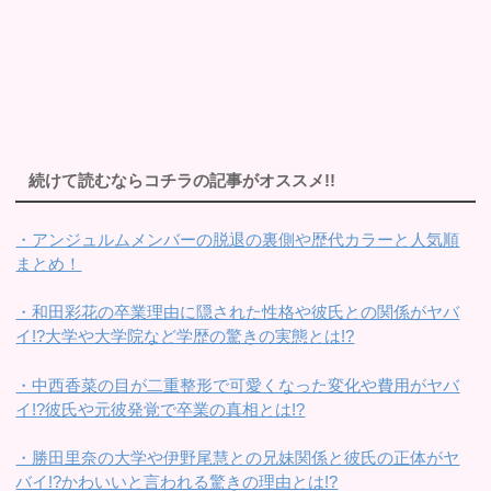
続けて読むならコチラの記事がオススメ!!
・アンジュルムメンバーの脱退の裏側や歴代カラーと人気順
まとめ！
・和田彩花の卒業理由に隠された性格や彼氏との関係がヤバ
イ!?大学や大学院など学歴の驚きの実態とは!?
・中西香菜の目が二重整形で可愛くなった変化や費用がヤバ
イ!?彼氏や元彼発覚で卒業の真相とは!?
・勝田里奈の大学や伊野尾慧との兄妹関係と彼氏の正体がヤ
バイ!?かわいいと言われる驚きの理由とは!?