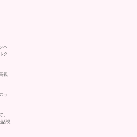
ンヘ
ルク
高視
のラ
て、
全話視