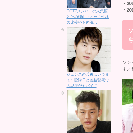
・20
・20
GOT7メンバーの人気順
とその理由まとめ！性格
の比較や不仲説も
ソン
すよ
ジュンスの兵役はいつま
で？除隊日と義務警察で
の現在がヤバイ!?