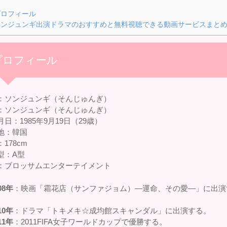
ロフィール
ンジュンギ出演ドラマのおすすめと無料視聴できる動画サービスまと
プロフィール
：ソンジュンギ（そんじゅんぎ）
：ソンジュンギ（そんじゅんぎ）
日：1985年9月19日（29歳）
地：韓国
178cm
型：A型
：ブロッサムエンターテイメント
08年
：映画「霜花店（サンファジョム）―運命、その愛―」に出演
10年
：ドラマ「トキメキ☆成均館スキャンダル」に出演する。
11年
：2011FIFA女子ワールドカップで優勝する。