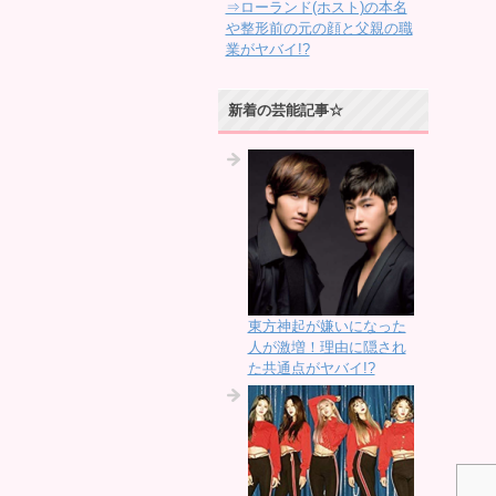
⇒ローランド(ホスト)の本名
や整形前の元の顔と父親の職
業がヤバイ!?
新着の芸能記事☆
東方神起が嫌いになった
人が激増！理由に隠され
た共通点がヤバイ!?