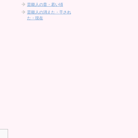
芸能人の昔・若い頃
芸能人の消えた・干され
た・現在