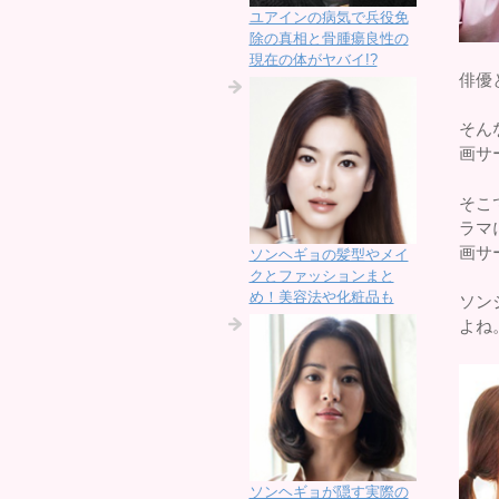
ユアインの病気で兵役免
除の真相と骨腫瘍良性の
現在の体がヤバイ!?
俳優
そん
画サ
そこ
ラマ
画サ
ソンヘギョの髪型やメイ
クとファッションまと
め！美容法や化粧品も
ソン
よね
ソンヘギョが隠す実際の