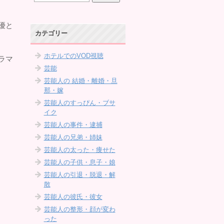
優と
カテゴリー
ホテルでのVOD視聴
ラマ
芸能
芸能人の 結婚・離婚・旦
那・嫁
芸能人のすっぴん・ブサ
イク
芸能人の事件・逮捕
芸能人の兄弟・姉妹
芸能人の太った・痩せた
芸能人の子供・息子・娘
芸能人の引退・脱退・解
散
芸能人の彼氏・彼女
芸能人の整形・顔が変わ
った