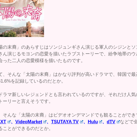
陽の末裔」のあらすじはソンジュンギさん演じる軍人のシジンとソ
さん演じるモヨンの恋愛を描いたラブストーリーで、紛争地帯のウ
会った二人の恋愛模様を描いたものです。
て、そんな「太陽の末裔」はかなり評判が高いドラマで、韓国で最
41.6%を記録しているのだとか。
ドラマ新しいレジェンドとも言われているのですが、それだけ人気
トーリーと言えそうです。
、そんな「太陽の末裔」はビデオオンデマンドでも観ることができ
EXT
、
VideoMarket
、
TSUTAYA TV
、
Hulu
、
dTV
などで
ることができるのだとか。