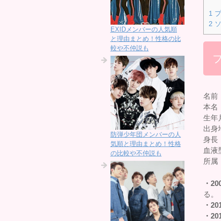
1
プ
2
ソ
EXIDメンバーの人気順
と理由まとめ！性格の比
較や不仲説も
名前
本名
生年月
出身
防弾少年団メンバーの人
身長：
気順と理由まとめ！性格
血液
の比較や不仲説も
所属
・20
る。
・20
・20